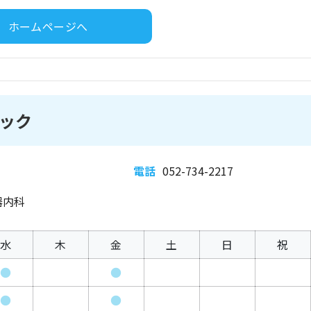
ホームページへ
ック
電話
052-734-2217
器内科
水
木
金
土
日
祝
●
●
●
●