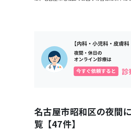
名古屋市昭和区
の夜間
覧【
47
件】