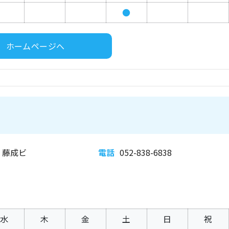
●
ホームページへ
 藤成ビ
電話
052-838-6838
水
木
金
土
日
祝