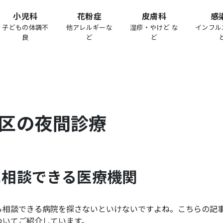
小児科
花粉症
皮膚科
感
子どもの体調不
他アレルギーな
湿疹・やけど な
インフル
良
ど
ど
区
の夜間診療
に相談できる医療機関
ら相談できる病院を探さないといけないですよね。こちらの記
ついてご紹介しています。