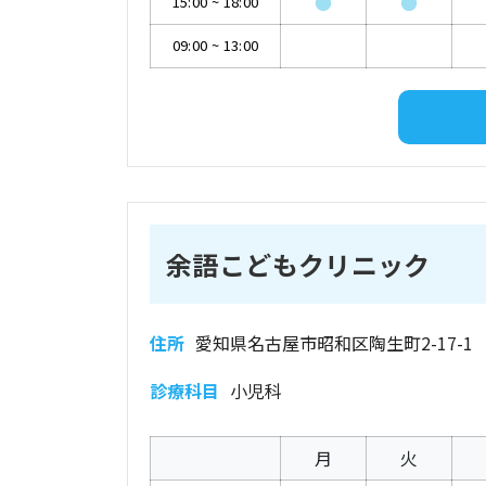
●
●
15:00
~
18:00
09:00
~
13:00
余語こどもクリニック
住所
愛知県名古屋市昭和区陶生町2-17-1
診療科目
小児科
月
火