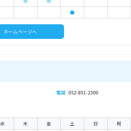
●
●
●
ホームページへ
電話
052-851-2300
水
木
金
土
日
祝