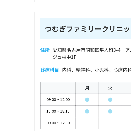
つむぎファミリークリニッ
住所
愛知県名古屋市昭和区隼人町3-4 ア
ジュ杁中1F
診療科目
内科、精神科、小児科、心療内
月
火
●
●
09:00
~
12:00
●
●
15:00
~
18:15
09:00
~
12:30