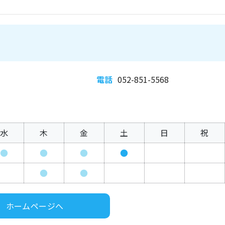
電話
052-851-5568
水
木
金
土
日
祝
●
●
●
●
●
●
ホームページへ