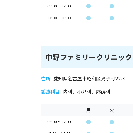
●
●
09:00
~
12:00
●
●
13:00
~
18:00
中野ファミリークリニック
住所
愛知県名古屋市昭和区滝子町22-3
診療科目
内科、小児科、麻酔科
月
火
●
●
09:00
~
12:00