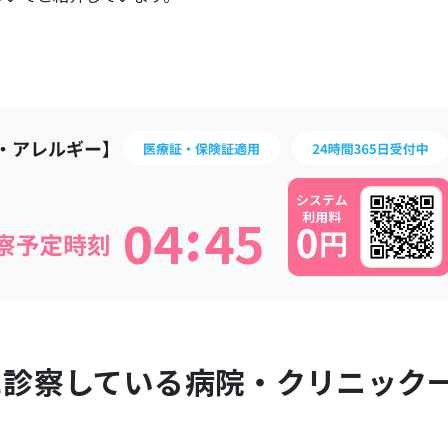
:
0
4
4
5
に診察している病院・クリニック