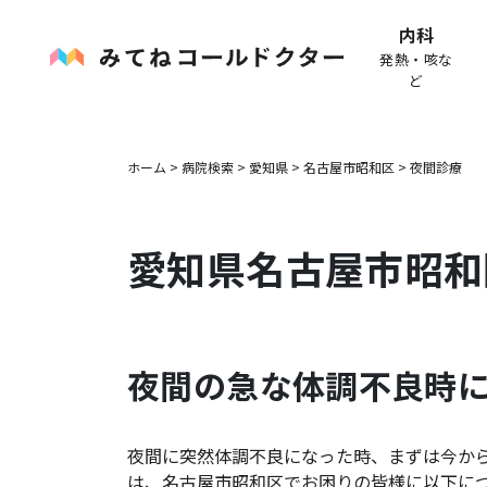
内科
発熱・咳な
ど
ホーム
>
病院検索
>
愛知県
>
名古屋市昭和区
>
夜間診療
愛知県
名古屋市昭和
夜間の急な体調不良時
夜間に突然体調不良になった時、まずは今か
は、
名古屋市昭和区
でお困りの皆様に以下に