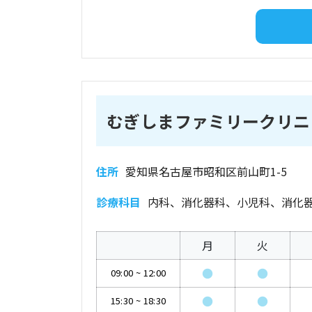
むぎしまファミリークリニ
住所
愛知県名古屋市昭和区前山町1-5
診療科目
内科、消化器科、小児科、消化
月
火
●
●
09:00
~
12:00
●
●
15:30
~
18:30