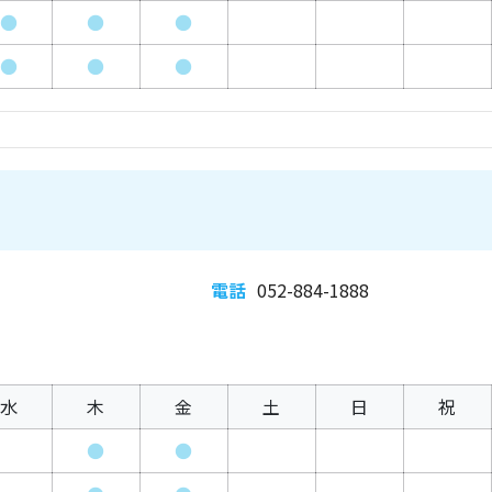
●
●
●
●
●
●
電話
052-884-1888
水
木
金
土
日
祝
●
●