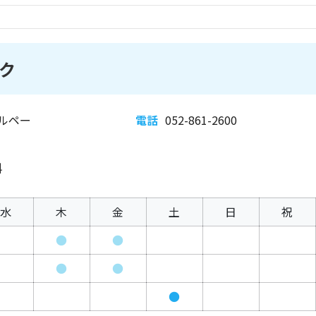
ク
ルペー
電話
052-861-2600
科
水
木
金
土
日
祝
●
●
●
●
●