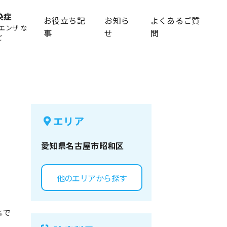
染症
お役立ち記
お知ら
よくあるご質
エンザ な
事
せ
問
ど
エリア
愛知県
名古屋市昭和区
他のエリアから探す
事で