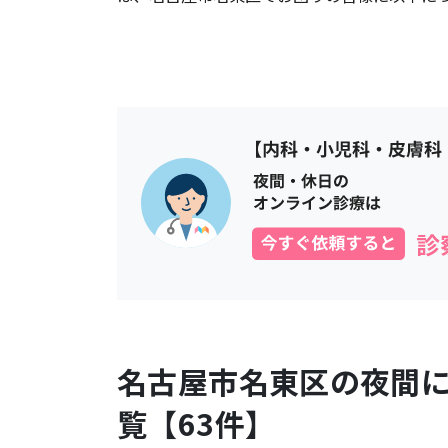
名古屋市名東区
の夜間
覧【
63
件】