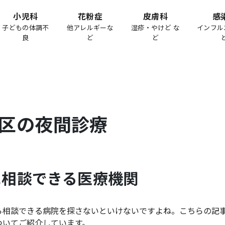
小児科
花粉症
皮膚科
感
子どもの体調不
他アレルギーな
湿疹・やけど な
インフル
良
ど
ど
区
の夜間診療
に相談できる医療機関
ら相談できる病院を探さないといけないですよね。こちらの記
ついてご紹介しています。