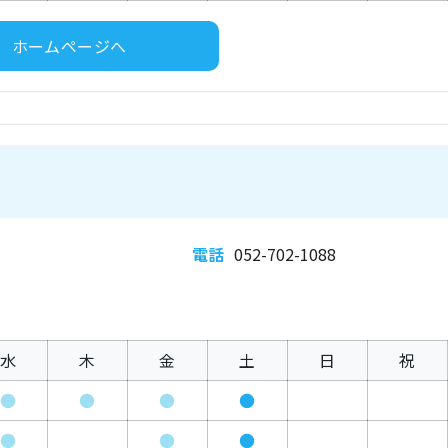
ホームページへ
電話
052-702-1088
水
木
金
土
日
祝
●
●
●
●
●
●
●