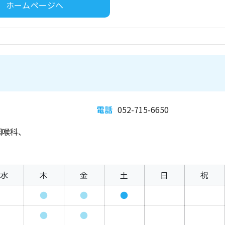
ホームページへ
電話
052-715-6650
咽喉科、
水
木
金
土
日
祝
●
●
●
●
●