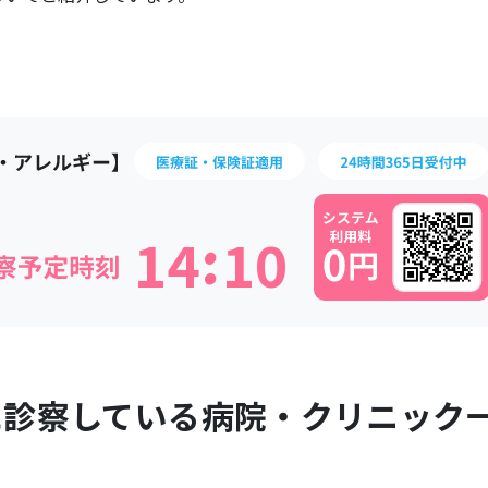
:
1
4
1
0
に診察している病院・クリニック