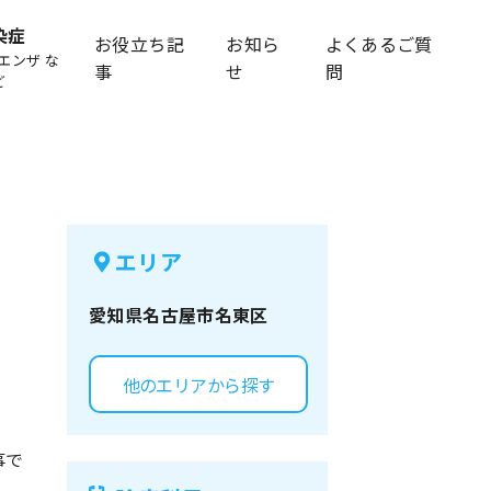
染症
お役立ち記
お知ら
よくあるご質
エンザ な
事
せ
問
ど
エリア
愛知県
名古屋市名東区
他のエリアから探す
事で