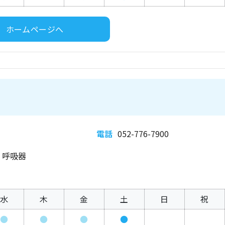
ホームページへ
電話
052-776-7900
、呼吸器
水
木
金
土
日
祝
●
●
●
●