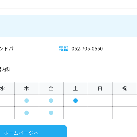
ンドパ
電話
052-705-0550
器内科
水
木
金
土
日
祝
●
●
●
●
●
ホームページへ