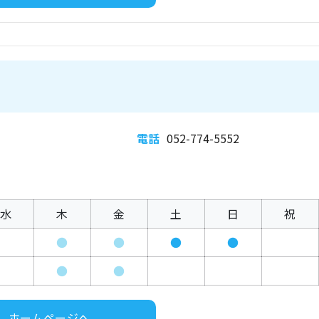
電話
052-774-5552
水
木
金
土
日
祝
●
●
●
●
●
●
ホームページへ