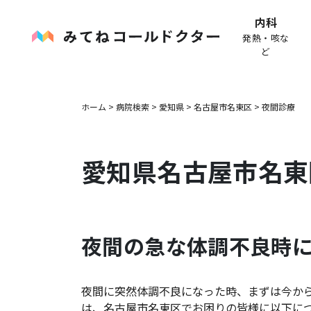
内科
発熱・咳な
ど
ホーム
>
病院検索
>
愛知県
>
名古屋市名東区
>
夜間診療
愛知県
名古屋市名東
夜間の急な体調不良時
夜間に突然体調不良になった時、まずは今か
は、
名古屋市名東区
でお困りの皆様に以下に