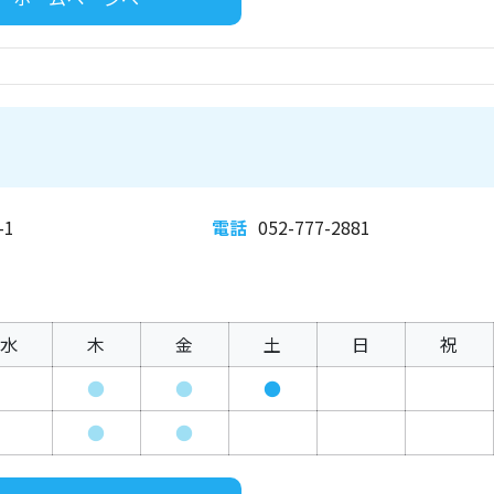
1
電話
052-777-2881
水
木
金
土
日
祝
●
●
●
●
●