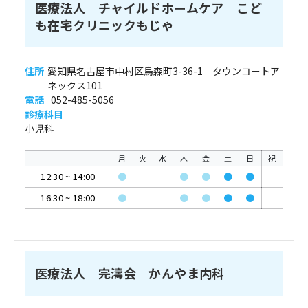
医療法人 チャイルドホームケア こど
も在宅クリニックもじゃ
住所
愛知県名古屋市中村区烏森町3-36-1 タウンコートア
ネックス101
電話
052-485-5056
診療科目
小児科
月
火
水
木
金
土
日
祝
12:30
~
14:00
●
●
●
●
●
16:30
~
18:00
●
●
●
●
●
医療法人 完濤会 かんやま内科