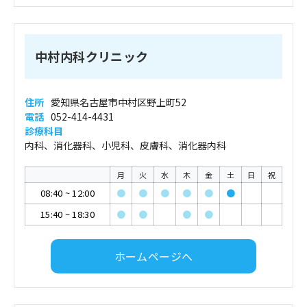
中村内科クリニック
住所
愛知県名古屋市中村区野上町52
電話
052-414-4431
診療科目
内科、消化器科、小児科、皮膚科、消化器内科
月
火
水
木
金
土
日
祝
08:40
~
12:00
●
●
●
●
●
●
15:40
~
18:30
●
●
●
●
ホームページへ