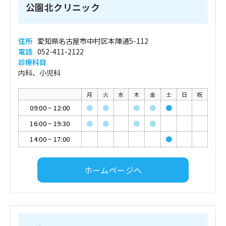
公園北クリニック
住所
愛知県名古屋市中村区本陣通5-112
電話
052-411-2122
診療科目
内科、小児科
月
火
水
木
金
土
日
祝
09:00
~
12:00
●
●
●
●
●
16:00
~
19:30
●
●
●
●
14:00
~
17:00
●
ホームページへ