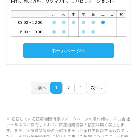
内科、整形外科、リウマチ科、リハビリテーション科
月
火
水
木
金
土
日
祝
09:00
~
12:00
●
●
●
●
●
●
16:00
~
19:00
●
●
●
●
ホームページへ
前へ
1
2
3
次へ
※ 記載している医療機関情報のデータベースの著作権は、株式会社
ウェルネスが保有しており、医療機関情報の複製は固く禁止しま
す。また、医療機関情報の正確性または完全性を保証するものでは
なく、それら情報の閲覧に起因して生じた損害については、一切責