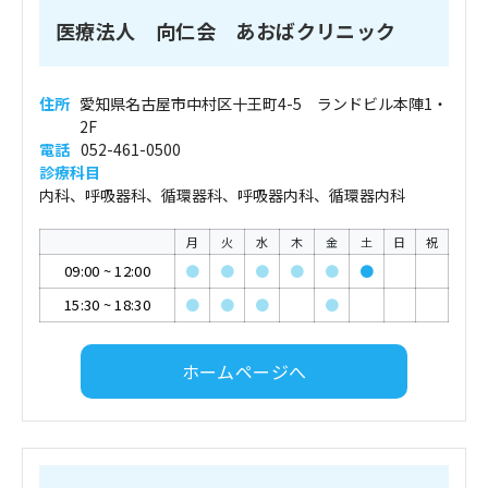
医療法人 向仁会 あおばクリニック
住所
愛知県名古屋市中村区十王町4-5 ランドビル本陣1・
2F
電話
052-461-0500
診療科目
内科、呼吸器科、循環器科、呼吸器内科、循環器内科
月
火
水
木
金
土
日
祝
09:00
~
12:00
●
●
●
●
●
●
15:30
~
18:30
●
●
●
●
ホームページへ