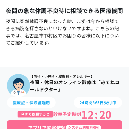
よくあるご質問
夜間の急な体調不良時に相談できる医療機関
夜間に突然体調不良になった時、まずは今から相談で
きる病院を探さないといけないですよね。こちらの記
事では、
名古屋市中村区
でお困りの皆様に以下につい
てご紹介しています。
【内科・小児科・皮膚科・アレルギー】
夜間・休日のオンライン診療は「みてねコ
ールドクター」
医療証・保険証適用
24時間365日受付中
12
:
20
診察予定時刻
今すぐ依頼すると
アプリで診察依頼
システム利用料0円