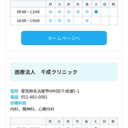
月
火
水
木
金
土
日
祝
09:00
~
12:00
●
●
●
●
●
●
16:00
~
19:00
●
●
●
●
ホームページへ
医療法人 千成クリニック
住所
愛知県名古屋市中村区千成通5-1
電話
052-483-0081
診療科目
内科、精神科、心療内科
月
火
水
木
金
土
日
祝