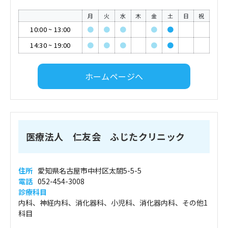
月
火
水
木
金
土
日
祝
10:00
~
13:00
●
●
●
●
●
14:30
~
19:00
●
●
●
●
●
ホームページへ
医療法人 仁友会 ふじたクリニック
住所
愛知県名古屋市中村区太閤5-5-5
電話
052-454-3008
診療科目
内科、神経内科、消化器科、小児科、消化器内科、その他1
科目