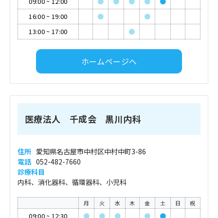
09:00
~
12:00
●
●
●
●
●
16:00
~
19:00
●
●
13:00
~
17:00
●
ホームページへ
医療法人 千成会 黒川内科
住所
愛知県名古屋市中村区中村中町3-86
電話
052-482-7660
診療科目
内科、消化器科、循環器科、小児科
月
火
水
木
金
土
日
祝
09:00
~
12:30
●
●
●
●
●