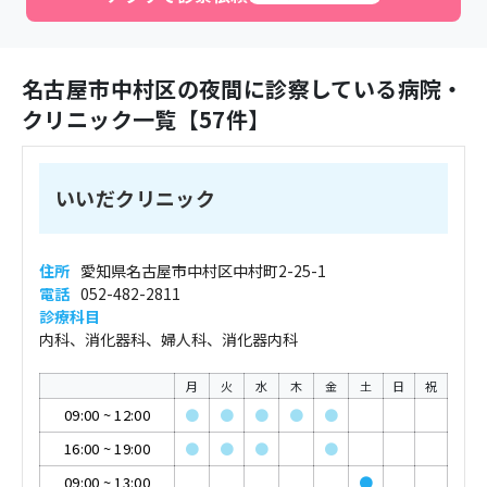
名古屋市中村区
の夜間に診察している病院・
クリニック一覧【
57
件】
いいだクリニック
住所
愛知県名古屋市中村区中村町2-25-1
電話
052-482-2811
診療科目
内科、消化器科、婦人科、消化器内科
月
火
水
木
金
土
日
祝
09:00
~
12:00
●
●
●
●
●
16:00
~
19:00
●
●
●
●
09:00
~
13:00
●