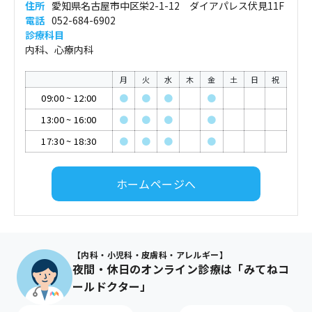
住所
愛知県名古屋市中区栄2-1-12 ダイアパレス伏見11F
電話
052-684-6902
診療科目
内科、心療内科
月
火
水
木
金
土
日
祝
09:00
~
12:00
●
●
●
●
13:00
~
16:00
●
●
●
●
17:30
~
18:30
●
●
●
●
ホームページへ
【内科・小児科・皮膚科・アレルギー】
夜間・休日のオンライン診療は「みてねコ
ールドクター」