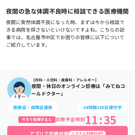
よくあるご質問
夜間の急な体調不良時に相談できる医療機関
夜間に突然体調不良になった時、まずは今から相談で
きる病院を探さないといけないですよね。こちらの記
事では、
名古屋市中区
でお困りの皆様に以下について
ご紹介しています。
【内科・小児科・皮膚科・アレルギー】
夜間・休日のオンライン診療は「みてねコ
ールドクター」
医療証・保険証適用
24時間365日受付中
11
:
35
診察予定時刻
今すぐ依頼すると
アプリで診察依頼
システム利用料0円