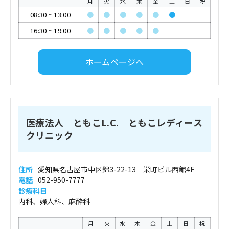
月
火
水
木
金
土
日
祝
08:30
~
13:00
●
●
●
●
●
●
16:30
~
19:00
●
●
●
●
●
ホームページへ
医療法人 ともこL.C. ともこレディース
クリニック
住所
愛知県名古屋市中区錦3-22-13 栄町ビル西館4F
電話
052-950-7777
診療科目
内科、婦人科、麻酔科
月
火
水
木
金
土
日
祝