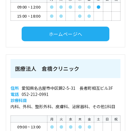
09:00
~
12:00
●
●
●
●
●
●
15:00
~
18:00
●
●
●
●
ホームページへ
医療法人 倉橋クリニック
住所
愛知県名古屋市中区錦2-5-31 長者町相互ビル3F
電話
052-212-0991
診療科目
内科、外科、整形外科、皮膚科、泌尿器科、その他1科目
月
火
水
木
金
土
日
祝
09:00
~
13:00
●
●
●
●
●