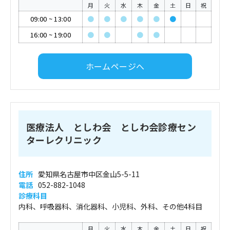
月
火
水
木
金
土
日
祝
09:00
~
13:00
●
●
●
●
●
●
16:00
~
19:00
●
●
●
●
ホームページへ
医療法人 としわ会 としわ会診療セン
ターレクリニック
住所
愛知県名古屋市中区金山5-5-11
電話
052-882-1048
診療科目
内科、呼吸器科、消化器科、小児科、外科、その他4科目
月
火
水
木
金
土
日
祝