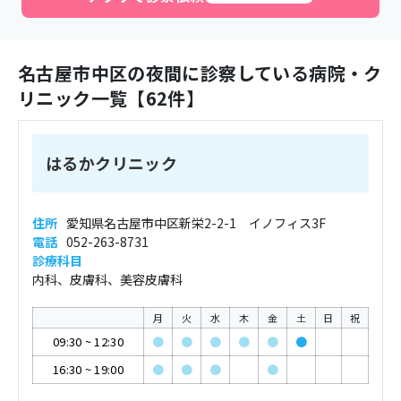
名古屋市中区
の夜間に診察している病院・ク
リニック一覧【
62
件】
はるかクリニック
住所
愛知県名古屋市中区新栄2-2-1 イノフィス3F
電話
052-263-8731
診療科目
内科、皮膚科、美容皮膚科
月
火
水
木
金
土
日
祝
09:30
~
12:30
●
●
●
●
●
●
16:30
~
19:00
●
●
●
●