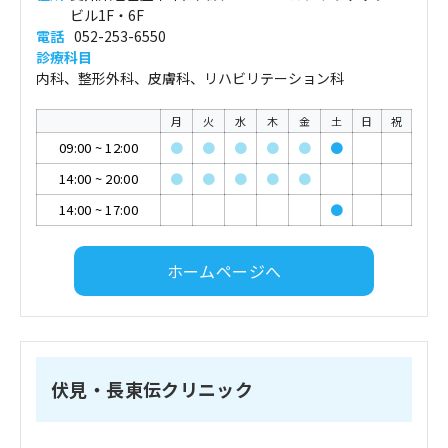
ビル1F・6F
電話
052-253-6550
診療科目
内科、整形外科、皮膚科、リハビリテーション科
月
火
水
木
金
土
日
祝
09:00
~
12:00
●
●
●
●
●
●
14:00
~
20:00
●
●
●
●
●
14:00
~
17:00
●
ホームページへ
伏見・長東伝クリニック