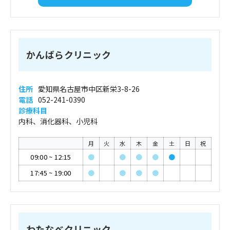
かんばらクリニック
住所
愛知県名古屋市中区新栄3-8-26
電話
052-241-0390
診療科目
内科、消化器科、小児科
月
火
水
木
金
土
日
祝
09:00
~
12:15
●
●
●
●
●
17:45
~
19:00
●
●
●
●
わたなべクリニック