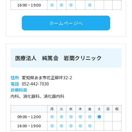
16:00
~
19:00
●
●
●
●
ホームページへ
医療法人 純篤会 岩間クリニック
住所
愛知県あま市花正柳坪32-2
電話
052-442-7030
診療科目
内科、消化器科、消化器内科
月
火
水
木
金
土
日
祝
09:00
~
12:00
●
●
●
●
●
●
16:00
~
19:00
●
●
●
●
●