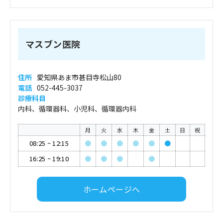
マスブン医院
住所
愛知県あま市甚目寺松山80
電話
052-445-3037
診療科目
内科、循環器科、小児科、循環器内科
月
火
水
木
金
土
日
祝
08:25
~
12:15
●
●
●
●
●
●
16:25
~
19:10
●
●
●
●
ホームページへ