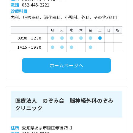
電話
052-445-2221
診療科目
内科、呼吸器科、消化器科、小児科、外科、その他3科目
月
火
水
木
金
土
日
祝
08:30
~
12:30
●
●
●
●
●
●
14:15
~
19:30
●
●
●
●
ホームページへ
医療法人 のぞみ会 脳神経外科のぞみ
クリニック
住所
愛知県あま市篠田寺後75-1