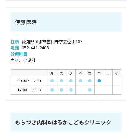
伊藤医院
住所
愛知県あま市甚目寺字五位田167
電話
052-441-2408
診療科目
内科、小児科
月
火
水
木
金
土
日
祝
09:00
~
12:00
●
●
●
●
●
●
17:00
~
19:00
●
●
●
●
もちづき内科&はるかこどもクリニック