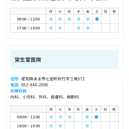
月
火
水
木
金
土
日
祝
09:00
~
12:00
●
●
●
●
●
●
17:00
~
19:00
●
●
●
●
栄生堂医院
住所
愛知県あま市七宝町秋竹字三角572
電話
052-444-2008
診療科目
内科、小児科、外科、皮膚科、麻酔科
月
火
水
木
金
土
日
祝
09:00
~
12:00
●
●
●
●
●
16:00
~
19:00
●
●
●