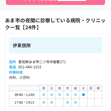
あま市
の夜間に診察している病院・クリニッ
ク一覧【
24
件】
伊東医院
住所
愛知県あま市二ツ寺字屋敷171
電話
052-444-1033
診療科目
内科、小児科
月
火
水
木
金
土
日
祝
09:00
~
12:00
●
●
●
●
●
●
17:00
~
19:15
●
●
●
●