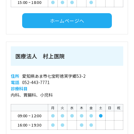
15:00
~
18:00
●
●
●
●
ホームページへ
医療法人 村上医院
住所
愛知県あま市七宝町徳実字郷53-2
電話
052-443-7771
診療科目
内科、胃腸科、小児科
月
火
水
木
金
土
日
祝
09:00
~
12:00
●
●
●
●
●
●
16:00
~
19:30
●
●
●
●