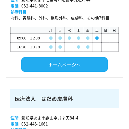
電話
052-441-8002
診療科目
内科、胃腸科、外科、整形外科、皮膚科、その他7科目
月
火
水
木
金
土
日
祝
09:00
~
12:00
●
●
●
●
●
●
16:30
~
19:30
●
●
●
●
ホームページへ
医療法人 はだめ皮膚科
住所
愛知県あま市森山字弁才天84-4
電話
052-445-1661