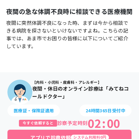
よくあるご質問
夜間の急な体調不良時に相談できる医療機関
夜間に突然体調不良になった時、まずは今から相談で
きる病院を探さないといけないですよね。こちらの記
事では、
あま市
でお困りの皆様に以下についてご紹介
しています。
【内科・小児科・皮膚科・アレルギー】
夜間・休日のオンライン診療は「みてねコ
ールドクター」
医療証・保険証適用
24時間365日受付中
02
:
00
診察予定時刻
今すぐ依頼すると
アプリで診察依頼
システム利用料0円