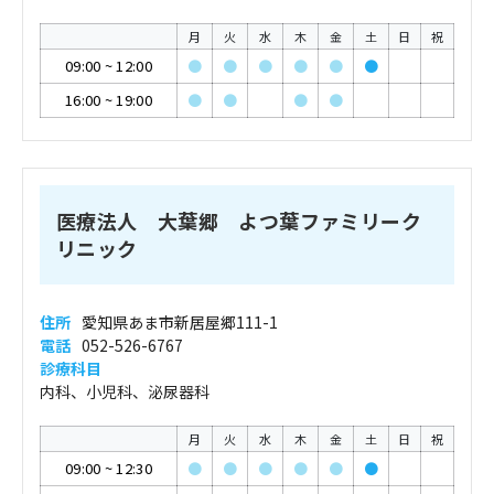
月
火
水
木
金
土
日
祝
09:00
~
12:00
●
●
●
●
●
●
16:00
~
19:00
●
●
●
●
医療法人 大葉郷 よつ葉ファミリーク
リニック
住所
愛知県あま市新居屋郷111-1
電話
052-526-6767
診療科目
内科、小児科、泌尿器科
月
火
水
木
金
土
日
祝
09:00
~
12:30
●
●
●
●
●
●