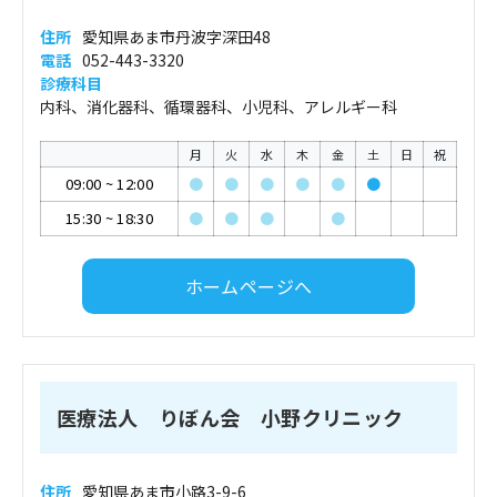
住所
愛知県あま市丹波字深田48
電話
052-443-3320
診療科目
内科、消化器科、循環器科、小児科、アレルギー科
月
火
水
木
金
土
日
祝
09:00
~
12:00
●
●
●
●
●
●
15:30
~
18:30
●
●
●
●
ホームページへ
医療法人 りぼん会 小野クリニック
住所
愛知県あま市小路3-9-6