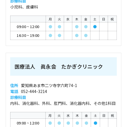
診療科目
小児科、皮膚科
月
火
水
木
金
土
日
祝
09:00
~
12:00
●
●
●
●
●
16:30
~
19:00
●
●
●
●
医療法人 眞永会 たかぎクリニック
住所
愛知県あま市二ツ寺字六町74-1
電話
052-444-3214
診療科目
内科、消化器科、外科、肛門科、消化器内科、その他1科目
月
火
水
木
金
土
日
祝
09:00
~
12:00
●
●
●
●
●
●