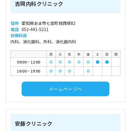
吉岡内科クリニック
住所
愛知県あま市七宝町桂西塚82
電話
052-441-5211
診療科目
内科、消化器科、外科、消化器内科
月
火
水
木
金
土
日
祝
09:00
~
12:00
●
●
●
●
●
●
●
16:00
~
19:00
●
●
●
●
ホームページへ
安藤クリニック