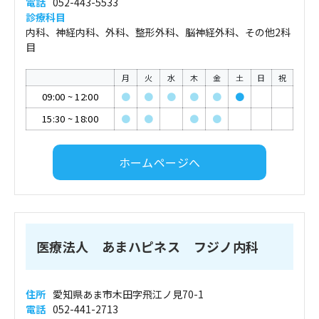
電話
052-443-5533
診療科目
内科、神経内科、外科、整形外科、脳神経外科、その他2科
目
月
火
水
木
金
土
日
祝
09:00
~
12:00
●
●
●
●
●
●
15:30
~
18:00
●
●
●
●
ホームページへ
医療法人 あまハピネス フジノ内科
住所
愛知県あま市木田字飛江ノ見70-1
電話
052-441-2713