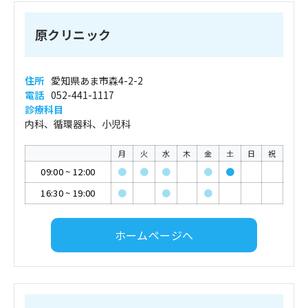
原クリニック
住所
愛知県あま市森4-2-2
電話
052-441-1117
診療科目
内科、循環器科、小児科
月
火
水
木
金
土
日
祝
09:00
~
12:00
●
●
●
●
●
16:30
~
19:00
●
●
●
ホームページへ