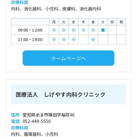
診療科目
内科、消化器科、小児科、皮膚科、消化器内科
月
火
水
木
金
土
日
祝
09:00
~
12:00
●
●
●
●
●
●
17:00
~
19:00
●
●
●
●
ホームページへ
医療法人 しげやす内科クリニック
住所
愛知県あま市篠田字稲荷46
電話
052-449-5550
診療科目
内科、循環器科、小児科