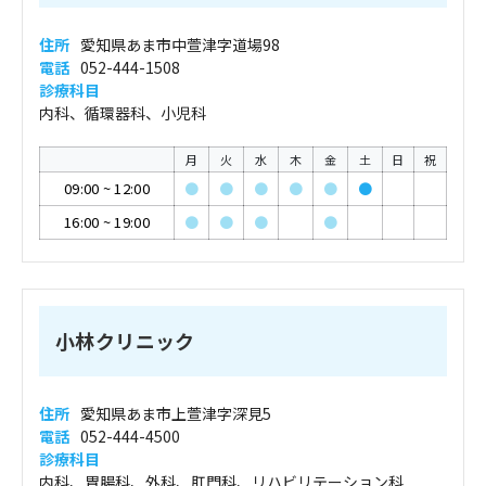
住所
愛知県あま市中萱津字道場98
電話
052-444-1508
診療科目
内科、循環器科、小児科
月
火
水
木
金
土
日
祝
09:00
~
12:00
●
●
●
●
●
●
16:00
~
19:00
●
●
●
●
小林クリニック
住所
愛知県あま市上萱津字深見5
電話
052-444-4500
診療科目
内科、胃腸科、外科、肛門科、リハビリテーション科