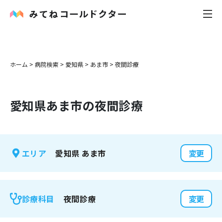
内科
ホーム
>
病院検索
>
愛知県
>
あま市
>
夜間診療
小児科
愛知県
あま市
の夜間診療
花粉症
皮膚科
愛知県
あま市
エリア
変更
感染症
お役立ち記事
夜間診療
診療科目
変更
お知らせ