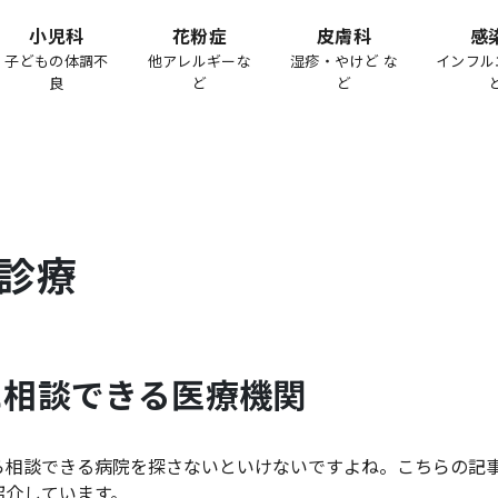
小児科
花粉症
皮膚科
感
子どもの体調不
他アレルギーな
湿疹・やけど な
インフル
良
ど
ど
診療
に相談できる医療機関
ら相談できる病院を探さないといけないですよね。こちらの記
紹介しています。