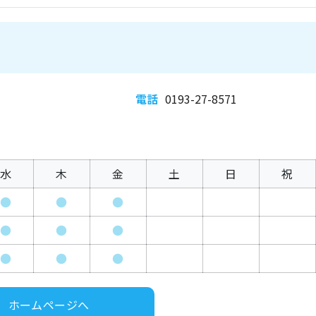
電話
0193-27-8571
水
木
金
土
日
祝
●
●
●
●
●
●
●
●
●
ホームページへ