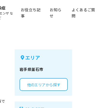
染症
お役立ち記
お知ら
よくあるご質
エンザ な
事
せ
問
ど
エリア
岩手県
釜石市
他のエリアから探す
事で