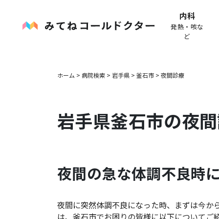
内科
発熱・咳な
ど
ホーム
>
病院検索
>
岩手県
>
釜石市
>
夜間診療
岩手県
釜石市
の夜間
夜間の急な体調不良時
夜間に突然体調不良になった時、まずは今か
は、
釜石市
でお困りの皆様に以下についてご