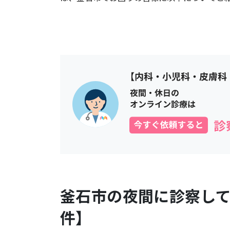
釜石市
の夜間に診察し
件】