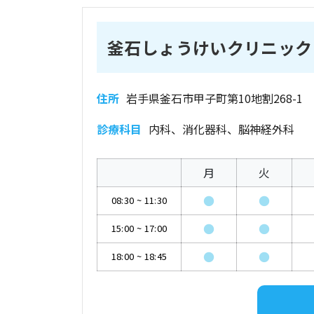
釜石しょうけいクリニック
住所
岩手県釜石市甲子町第10地割268-1
診療科目
内科、消化器科、脳神経外科
月
火
●
●
08:30
~
11:30
●
●
15:00
~
17:00
●
●
18:00
~
18:45