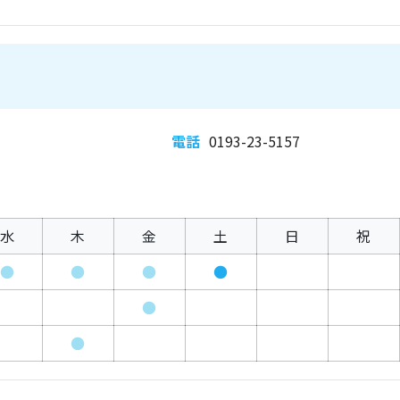
電話
0193-23-5157
水
木
金
土
日
祝
●
●
●
●
●
●