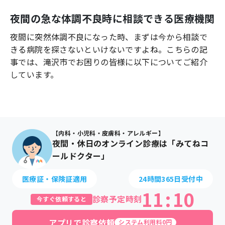
よくあるご質問
夜間の急な体調不良時に相談できる医療機関
夜間に突然体調不良になった時、まずは今から相談で
きる病院を探さないといけないですよね。こちらの記
事では、
滝沢市
でお困りの皆様に以下についてご紹介
しています。
【内科・小児科・皮膚科・アレルギー】
夜間・休日のオンライン診療は「みてねコ
ールドクター」
医療証・保険証適用
24時間365日受付中
11
:
10
診察予定時刻
今すぐ依頼すると
アプリで診察依頼
システム利用料0円