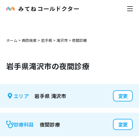
内科
ホーム
>
病院検索
>
岩手県
>
滝沢市
>
夜間診療
小児科
岩手県
滝沢市
の夜間診療
花粉症
皮膚科
岩手県
滝沢市
エリア
変更
感染症
お役立ち記事
夜間診療
診療科目
変更
お知らせ