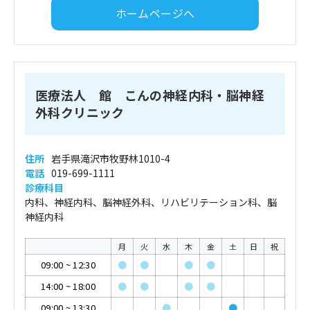
ホームページへ
医療法人 館 こんの神経内科・脳神経
外科クリニック
住所
岩手県滝沢市牧野林1010-4
電話
019-699-1111
診療科目
内科、神経内科、脳神経外科、リハビリテーション科、脳
神経内科
月
火
水
木
金
土
日
祝
09:00
~
12:30
●
●
●
●
14:00
~
18:00
●
●
●
●
09:00
~
13:30
●
●