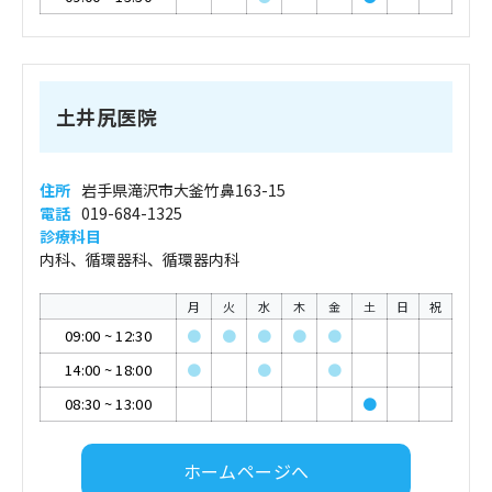
土井尻医院
住所
岩手県滝沢市大釜竹鼻163-15
電話
019-684-1325
診療科目
内科、循環器科、循環器内科
月
火
水
木
金
土
日
祝
09:00
~
12:30
●
●
●
●
●
14:00
~
18:00
●
●
●
08:30
~
13:00
●
ホームページへ