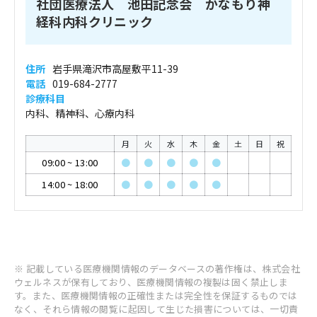
社団医療法人 池田記念会 かなもり神
経科内科クリニック
住所
岩手県滝沢市高屋敷平11-39
電話
019-684-2777
診療科目
内科、精神科、心療内科
月
火
水
木
金
土
日
祝
09:00
~
13:00
●
●
●
●
●
14:00
~
18:00
●
●
●
●
●
※ 記載している医療機関情報のデータベースの著作権は、株式会社
ウェルネスが保有しており、医療機関情報の複製は固く禁止しま
す。また、医療機関情報の正確性または完全性を保証するものでは
なく、それら情報の閲覧に起因して生じた損害については、一切責