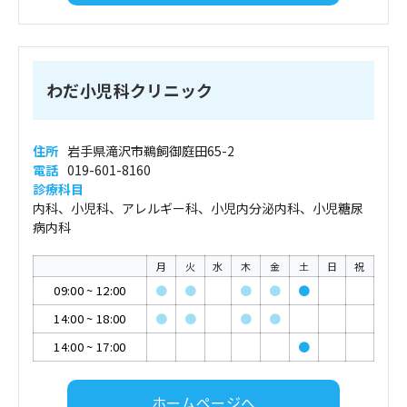
わだ小児科クリニック
住所
岩手県滝沢市鵜飼御庭田65-2
電話
019-601-8160
診療科目
内科、小児科、アレルギー科、小児内分泌内科、小児糖尿
病内科
月
火
水
木
金
土
日
祝
09:00
~
12:00
●
●
●
●
●
14:00
~
18:00
●
●
●
●
14:00
~
17:00
●
ホームページへ