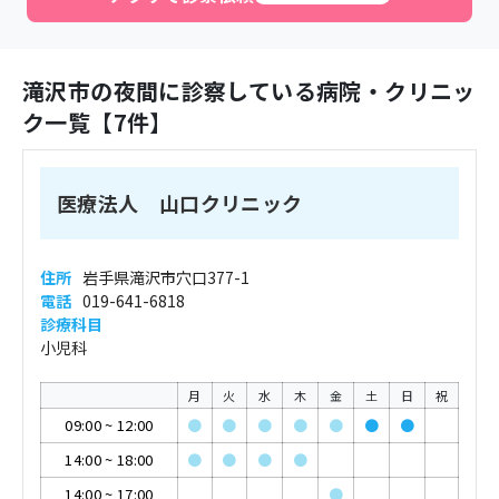
滝沢市
の夜間に診察している病院・クリニッ
ク一覧【
7
件】
医療法人 山口クリニック
住所
岩手県滝沢市穴口377-1
電話
019-641-6818
診療科目
小児科
月
火
水
木
金
土
日
祝
09:00
~
12:00
●
●
●
●
●
●
●
14:00
~
18:00
●
●
●
●
14:00
~
17:00
●