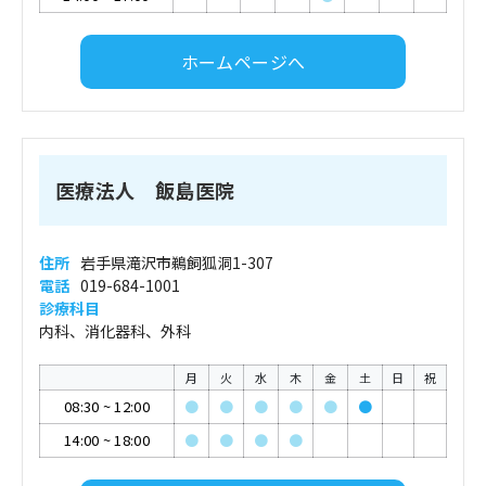
ホームページへ
医療法人 飯島医院
住所
岩手県滝沢市鵜飼狐洞1-307
電話
019-684-1001
診療科目
内科、消化器科、外科
月
火
水
木
金
土
日
祝
08:30
~
12:00
●
●
●
●
●
●
14:00
~
18:00
●
●
●
●