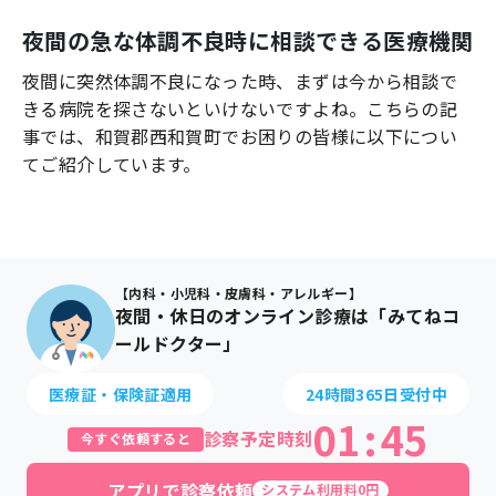
よくあるご質問
夜間の急な体調不良時に相談できる医療機関
夜間に突然体調不良になった時、まずは今から相談で
きる病院を探さないといけないですよね。こちらの記
事では、
和賀郡西和賀町
でお困りの皆様に以下につい
てご紹介しています。
【内科・小児科・皮膚科・アレルギー】
夜間・休日のオンライン診療は「みてねコ
ールドクター」
医療証・保険証適用
24時間365日受付中
01
:
45
診察予定時刻
今すぐ依頼すると
アプリで診察依頼
システム利用料0円