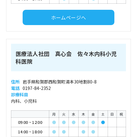
ホームページへ
医療法人社団 真心会 佐々木内科小児
科医院
住所
岩手県和賀郡西和賀町湯本30地割80-8
電話
0197-84-2352
診療科目
内科、小児科
月
火
水
木
金
土
日
祝
09:00
~
12:00
●
●
●
●
●
●
14:00
~
18:00
●
●
●
●