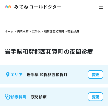
内科
ホーム
>
病院検索
>
岩手県
>
和賀郡西和賀町
>
夜間診療
小児科
岩手県
和賀郡西和賀町
の夜間診療
花粉症
皮膚科
岩手県
和賀郡西和賀町
エリア
変更
感染症
お役立ち記事
夜間診療
診療科目
変更
お知らせ