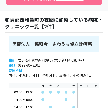
和賀郡西和賀町
の夜間に診察している病院・
クリニック一覧【
2
件】
医療法人 協和会 さわうち協立診療所
住所
岩手県和賀郡西和賀町沢内字新町4地割16-1
電話
0197-85-3101
診療科目
内科、小児科、外科、整形外科、皮膚科、その他3科目
月
火
水
木
金
土
日
祝
09:00
~
12:00
●
●
●
●
●
14:00
~
18:00
●
●
14:00
~
17:00
●
●