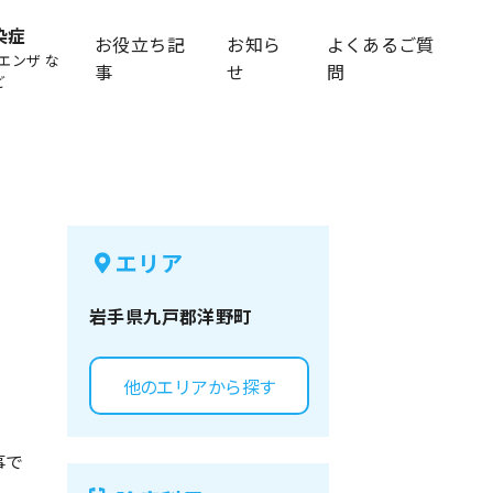
染症
お役立ち記
お知ら
よくあるご質
エンザ な
事
せ
問
ど
エリア
岩手県
九戸郡洋野町
他のエリアから探す
事で