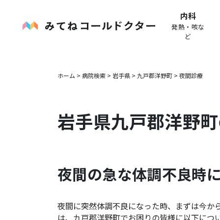
内科
発熱・咳な
ど
ホーム
>
病院検索
>
岩手県
>
九戸郡洋野町
>
夜間診療
岩手県
九戸郡洋野町
夜間の急な体調不良時
夜間に突然体調不良になった時、まずは今か
は、
九戸郡洋野町
でお困りの皆様に以下につ