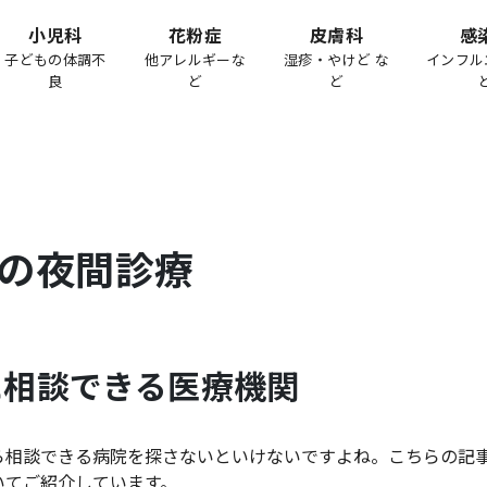
小児科
花粉症
皮膚科
感
子どもの体調不
他アレルギーな
湿疹・やけど な
インフル
良
ど
ど
の夜間診療
に相談できる医療機関
ら相談できる病院を探さないといけないですよね。こちらの記
いてご紹介しています。