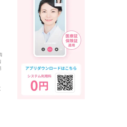
情
情
場
く