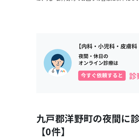
九戸郡洋野町
の夜間に
【
0
件】