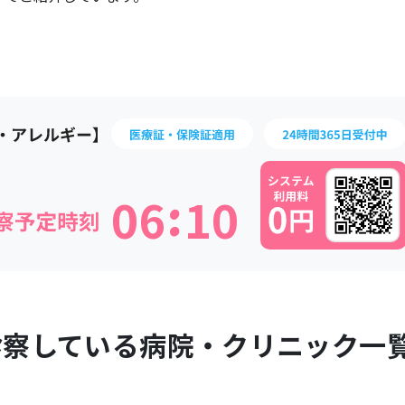
:
0
6
1
0
診察している病院・クリニック一