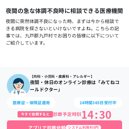
よくあるご質問
夜間の急な体調不良時に相談できる医療機関
夜間に突然体調不良になった時、まずは今から相談で
きる病院を探さないといけないですよね。こちらの記
事では、
九戸郡九戸村
でお困りの皆様に以下について
ご紹介しています。
【内科・小児科・皮膚科・アレルギー】
夜間・休日のオンライン診療は「みてねコ
ールドクター」
医療証・保険証適用
24時間365日受付中
14
:
30
診察予定時刻
今すぐ依頼すると
アプリで診察依頼
システム利用料0円