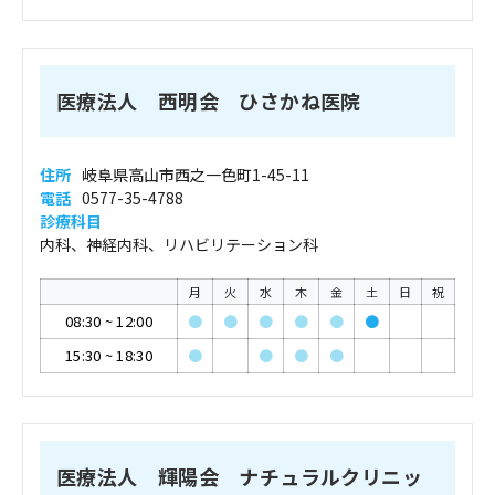
医療法人 西明会 ひさかね医院
住所
岐阜県高山市西之一色町1-45-11
電話
0577-35-4788
診療科目
内科、神経内科、リハビリテーション科
月
火
水
木
金
土
日
祝
08:30
~
12:00
●
●
●
●
●
●
15:30
~
18:30
●
●
●
●
医療法人 輝陽会 ナチュラルクリニッ