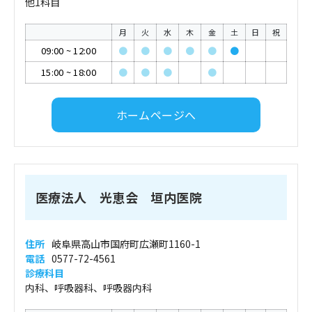
他1科目
月
火
水
木
金
土
日
祝
09:00
~
12:00
●
●
●
●
●
●
15:00
~
18:00
●
●
●
●
ホームページへ
医療法人 光恵会 垣内医院
住所
岐阜県高山市国府町広瀬町1160-1
電話
0577-72-4561
診療科目
内科、呼吸器科、呼吸器内科