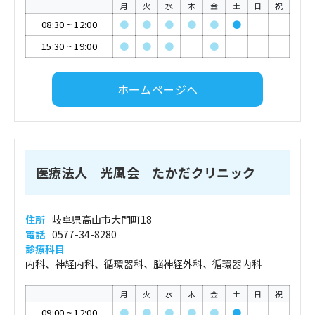
月
火
水
木
金
土
日
祝
08:30
~
12:00
●
●
●
●
●
●
15:30
~
19:00
●
●
●
●
ホームページへ
医療法人 光風会 たかだクリニック
住所
岐阜県高山市大門町18
電話
0577-34-8280
診療科目
内科、神経内科、循環器科、脳神経外科、循環器内科
月
火
水
木
金
土
日
祝
09:00
~
12:00
●
●
●
●
●
●