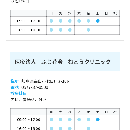
の他1科目
月
火
水
木
金
土
日
祝
09:00
~
12:30
●
●
●
●
●
●
16:00
~
18:30
●
●
●
●
医療法人 ふじ花会 むとうクリニック
住所
岐阜県高山市七日町3-106
電話
0577-37-0500
診療科目
内科、胃腸科、外科
月
火
水
木
金
土
日
祝
09:00
~
12:00
●
●
●
●
●
●
16:00
~
19:00
●
●
●
●