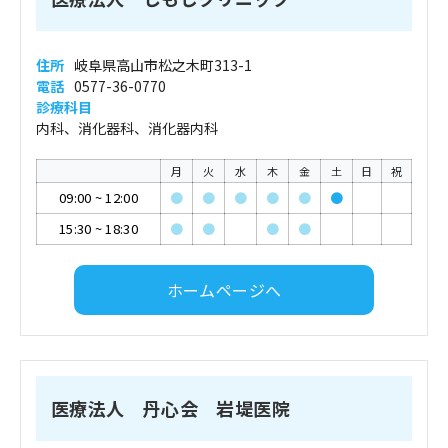
住所
岐阜県高山市松之木町313-1
電話
0577-36-0770
診療科目
内科、消化器科、消化器内科
月
火
水
木
金
土
日
祝
09:00
~
12:00
●
●
●
●
●
●
15:30
~
18:30
●
●
●
●
ホームページへ
医療法人 丹心会 岩堤医院