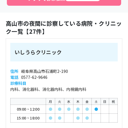
高山市
の夜間に診察している病院・クリニッ
ク一覧【
27
件】
いしうらクリニック
住所
岐阜県高山市石浦町2-190
電話
0577-62-9646
診療科目
内科、消化器科、消化器内科、内視鏡内科
月
火
水
木
金
土
日
祝
09:00
~
12:00
●
●
●
●
●
●
15:00
~
18:00
●
●
●
●