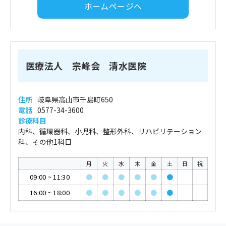
ホームページへ
医療法人 宗峰会 清水医院
住所
岐阜県高山市千島町650
電話
0577-34-3600
診療科目
内科、循環器科、小児科、整形外科、リハビリテーション
科、その他1科目
月
火
水
木
金
土
日
祝
09:00
~
11:30
●
●
●
●
●
●
16:00
~
18:00
●
●
●
●
●
●