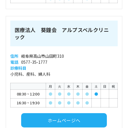
医療法人 葵鐘会 アルプスベルクリニ
ック
住所
岐阜県高山市山田町310
電話
0577-35-1777
診療科目
小児科、産科、婦人科
月
火
水
木
金
土
日
祝
08:30
~
12:00
●
●
●
●
●
●
16:30
~
19:30
●
●
●
●
●
ホームページへ