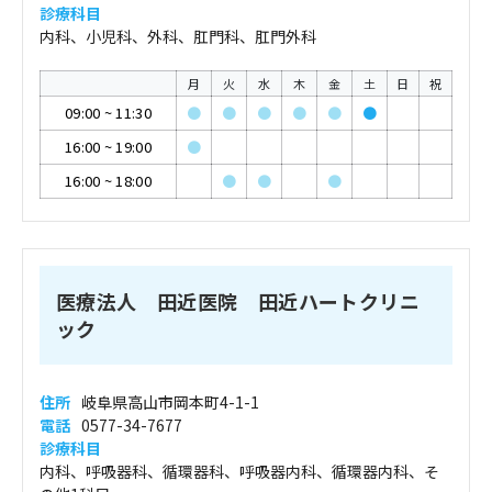
診療科目
内科、小児科、外科、肛門科、肛門外科
月
火
水
木
金
土
日
祝
09:00
~
11:30
●
●
●
●
●
●
16:00
~
19:00
●
16:00
~
18:00
●
●
●
医療法人 田近医院 田近ハートクリニ
ック
住所
岐阜県高山市岡本町4-1-1
電話
0577-34-7677
診療科目
内科、呼吸器科、循環器科、呼吸器内科、循環器内科、そ