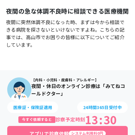
よくあるご質問
夜間の急な体調不良時に相談できる医療機関
夜間に突然体調不良になった時、まずは今から相談で
きる病院を探さないといけないですよね。こちらの記
事では、
高山市
でお困りの皆様に以下についてご紹介
しています。
【内科・小児科・皮膚科・アレルギー】
夜間・休日のオンライン診療は「みてねコ
ールドクター」
医療証・保険証適用
24時間365日受付中
13
:
30
診察予定時刻
今すぐ依頼すると
アプリで診察依頼
システム利用料0円