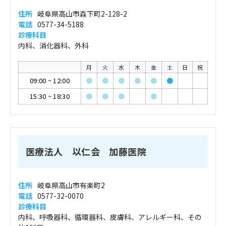
住所
岐阜県高山市森下町2-128-2
電話
0577-34-5188
診療科目
内科、消化器科、外科
月
火
水
木
金
土
日
祝
09:00
~
12:00
●
●
●
●
●
●
15:30
~
18:30
●
●
●
●
医療法人 以仁会 加藤医院
住所
岐阜県高山市有楽町2
電話
0577-32-0070
診療科目
内科、呼吸器科、循環器科、皮膚科、アレルギー科、その