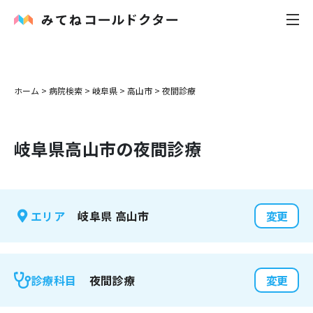
内科
ホーム
>
病院検索
>
岐阜県
>
高山市
>
夜間診療
小児科
岐阜県
高山市
の夜間診療
花粉症
皮膚科
岐阜県
高山市
エリア
変更
感染症
お役立ち記事
夜間診療
診療科目
変更
お知らせ