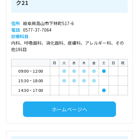
ク21
住所
岐阜県高山市下林町517-6
電話
0577-37-7064
診療科目
内科、呼吸器科、消化器科、皮膚科、アレルギー科、その
他1科目
月
火
水
木
金
土
日
祝
09:00
~
12:00
●
●
●
●
●
15:30
~
18:00
●
●
●
●
14:30
~
17:00
●
ホームページへ