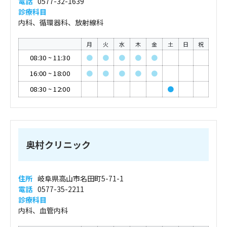
電話
0577-32-1639
診療科目
内科、循環器科、放射線科
月
火
水
木
金
土
日
祝
08:30
~
11:30
●
●
●
●
●
16:00
~
18:00
●
●
●
●
●
08:30
~
12:00
●
奥村クリニック
住所
岐阜県高山市名田町5-71-1
電話
0577-35-2211
診療科目
内科、血管内科