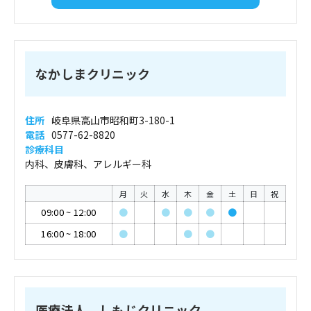
なかしまクリニック
住所
岐阜県高山市昭和町3-180-1
電話
0577-62-8820
診療科目
内科、皮膚科、アレルギー科
月
火
水
木
金
土
日
祝
09:00
~
12:00
●
●
●
●
●
16:00
~
18:00
●
●
●
医療法人 しもじクリニック