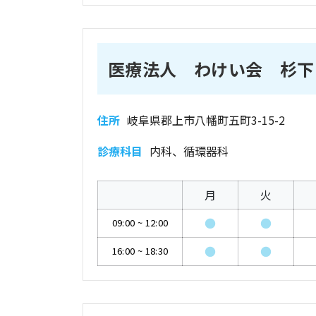
医療法人 わけい会 杉下
住所
岐阜県郡上市八幡町五町3-15-2
診療科目
内科、循環器科
月
火
●
●
09:00
~
12:00
●
●
16:00
~
18:30