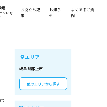
染症
お役立ち記
お知ら
よくあるご質
エンザ な
事
せ
問
ど
エリア
岐阜県
郡上市
他のエリアから探す
事で