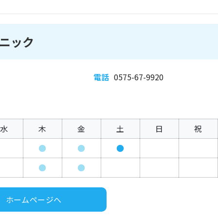
ニック
電話
0575-67-9920
水
木
金
土
日
祝
●
●
●
●
●
ホームページへ