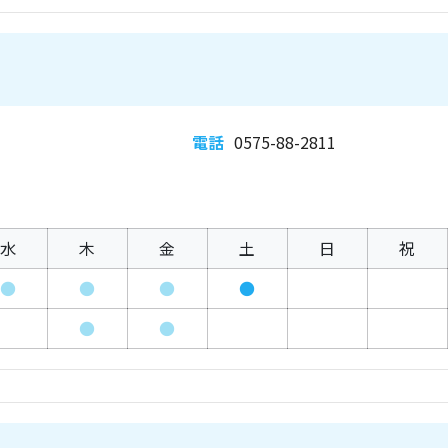
電話
0575-88-2811
水
木
金
土
日
祝
●
●
●
●
●
●