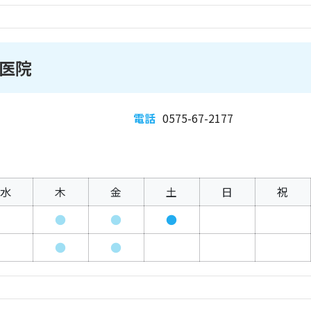
医院
電話
0575-67-2177
水
木
金
土
日
祝
●
●
●
●
●