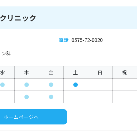
クリニック
電話
0575-72-0020
ョン科
水
木
金
土
日
祝
●
●
●
●
●
●
ホームページへ