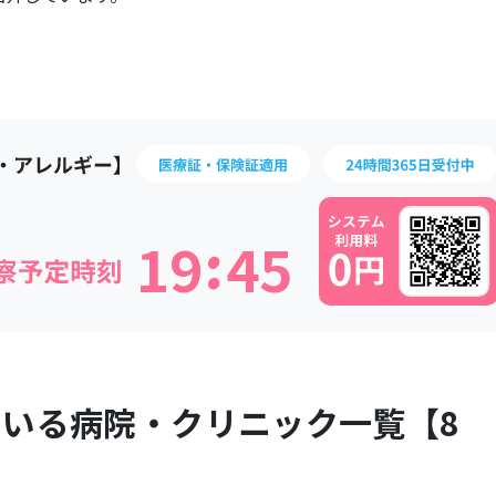
:
1
9
4
5
ている病院・クリニック一覧【
8