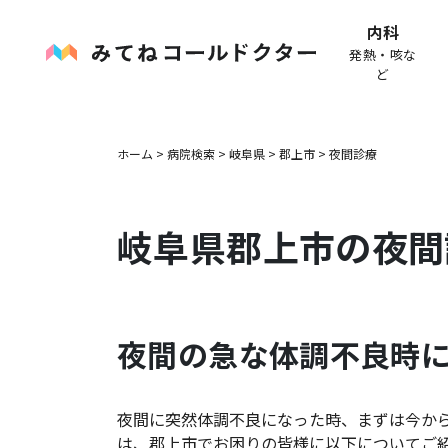
内科
発熱・咳な
ど
ホーム
>
病院検索
>
岐阜県
>
郡上市
>
夜間診療
岐阜県
郡上市
の夜間
夜間の急な体調不良時
夜間に突然体調不良になった時、まずは今か
は、
郡上市
でお困りの皆様に以下についてご