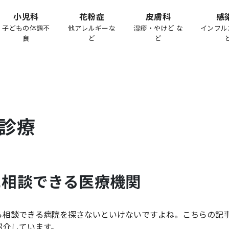
小児科
花粉症
皮膚科
感
子どもの体調不
他アレルギーな
湿疹・やけど な
インフル
良
ど
ど
診療
に相談できる医療機関
ら相談できる病院を探さないといけないですよね。こちらの記
紹介しています。