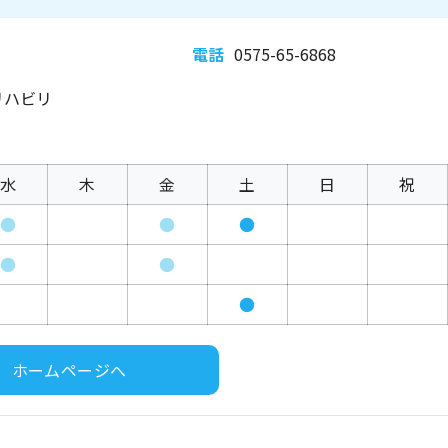
電話
0575-65-6868
リハビリ
水
木
金
土
日
祝
●
●
●
●
●
●
ホームページへ