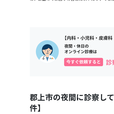
郡上市
の夜間に診察し
件】