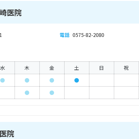
崎医院
1
電話
0575-82-2080
水
木
金
土
日
祝
●
●
●
●
●
●
医院