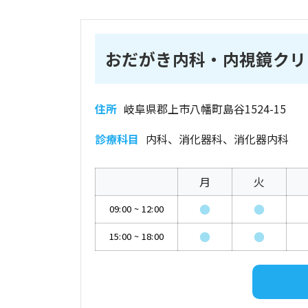
おだがき内科・内視鏡クリ
住所
岐阜県郡上市八幡町島谷1524-15
診療科目
内科、消化器科、消化器内科
月
火
●
●
09:00
~
12:00
●
●
15:00
~
18:00