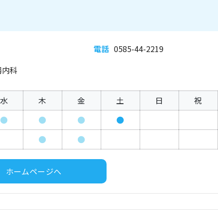
電話
0585-44-2219
器内科
水
木
金
土
日
祝
●
●
●
●
●
●
ホームページへ