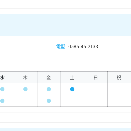
電話
0585-45-2133
水
木
金
土
日
祝
●
●
●
●
●
●