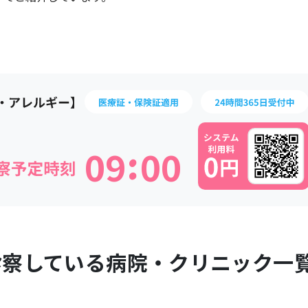
:
0
9
0
0
診察している病院・クリニック一