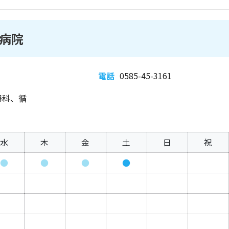
病院
電話
0585-45-3161
器科、循
水
木
金
土
日
祝
●
●
●
●