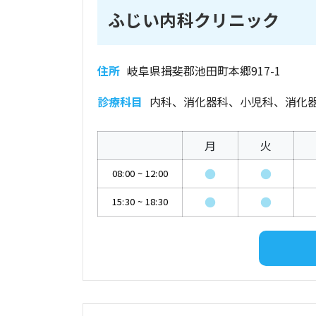
ふじい内科クリニック
住所
岐阜県揖斐郡池田町本郷917-1
診療科目
内科、消化器科、小児科、消化
月
火
●
●
08:00
~
12:00
●
●
15:30
~
18:30