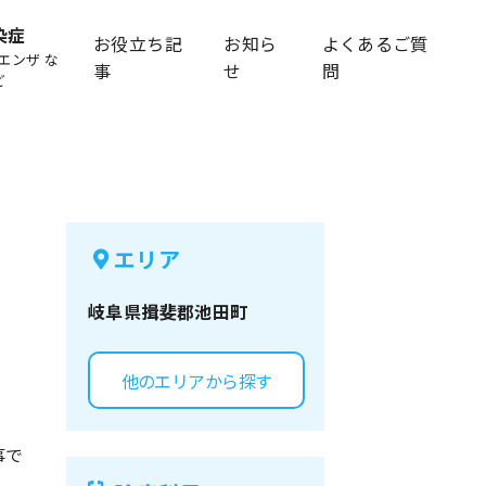
染症
お役立ち記
お知ら
よくあるご質
エンザ な
事
せ
問
ど
エリア
岐阜県
揖斐郡池田町
他のエリアから探す
事で