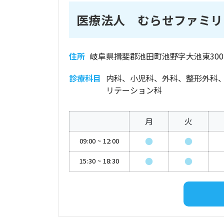
医療法人 むらせファミリ
住所
岐阜県揖斐郡池田町池野字大池東300-
診療科目
内科、小児科、外科、整形外科
リテーション科
月
火
●
●
09:00
~
12:00
●
●
15:30
~
18:30