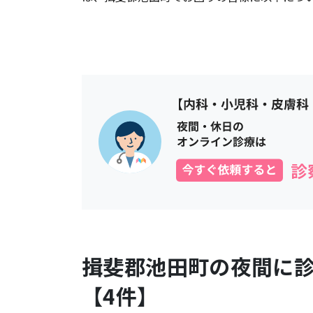
揖斐郡池田町
の夜間に
【
4
件】