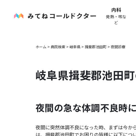
内科
発熱・咳な
ど
ホーム
>
病院検索
>
岐阜県
>
揖斐郡池田町
>
夜間診療
岐阜県
揖斐郡池田町
夜間の急な体調不良時
夜間に突然体調不良になった時、まずは今か
は、
揖斐郡池田町
でお困りの皆様に以下につ