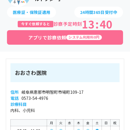
医療証・保険証適用
24時間365日受付中
13
:
40
診察予定時刻
今すぐ依頼すると
アプリで診察依頼
システム利用料0円
おおさわ医院
住所
岐阜県恵那市明智町市場町109-17
電話
0573-54-4976
診療科目
内科、小児科
月
火
水
木
金
土
日
祝