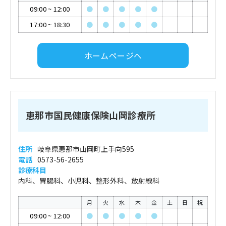
09:00
~
12:00
●
●
●
●
●
17:00
~
18:30
●
●
●
●
●
ホームページへ
恵那市国民健康保険山岡診療所
住所
岐阜県恵那市山岡町上手向595
電話
0573-56-2655
診療科目
内科、胃腸科、小児科、整形外科、放射線科
月
火
水
木
金
土
日
祝
09:00
~
12:00
●
●
●
●
●