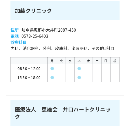
加藤クリニック
住所
岐阜県恵那市大井町2087-450
電話
0573-25-6403
診療科目
内科、消化器科、外科、皮膚科、泌尿器科、その他1科目
月
火
水
木
金
土
日
祝
08:30
~
12:00
●
●
15:30
~
18:00
●
●
医療法人 恵雄会 井口ハートクリニッ
ク