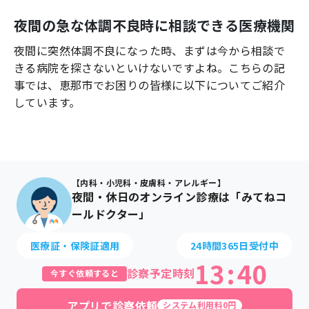
よくあるご質問
夜間の急な体調不良時に相談できる医療機関
夜間に突然体調不良になった時、まずは今から相談で
きる病院を探さないといけないですよね。こちらの記
事では、
恵那市
でお困りの皆様に以下についてご紹介
しています。
【内科・小児科・皮膚科・アレルギー】
夜間・休日のオンライン診療は「みてねコ
ールドクター」
医療証・保険証適用
24時間365日受付中
13
:
40
診察予定時刻
今すぐ依頼すると
アプリで診察依頼
システム利用料0円