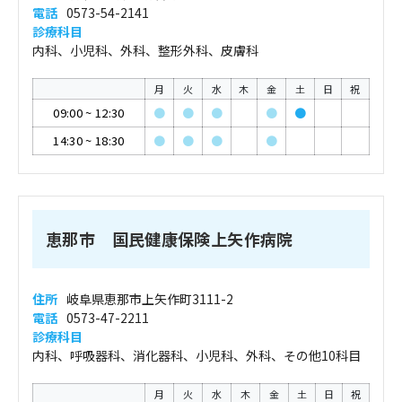
電話
0573-54-2141
診療科目
内科、小児科、外科、整形外科、皮膚科
月
火
水
木
金
土
日
祝
09:00
~
12:30
●
●
●
●
●
14:30
~
18:30
●
●
●
●
恵那市 国民健康保険上矢作病院
住所
岐阜県恵那市上矢作町3111-2
電話
0573-47-2211
診療科目
内科、呼吸器科、消化器科、小児科、外科、その他10科目
月
火
水
木
金
土
日
祝