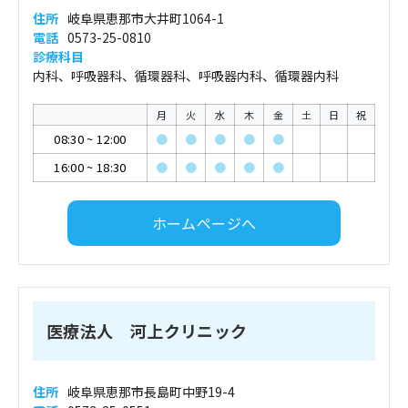
住所
岐阜県恵那市大井町1064-1
電話
0573-25-0810
診療科目
内科、呼吸器科、循環器科、呼吸器内科、循環器内科
月
火
水
木
金
土
日
祝
08:30
~
12:00
●
●
●
●
●
16:00
~
18:30
●
●
●
●
●
ホームページへ
医療法人 河上クリニック
住所
岐阜県恵那市長島町中野19-4