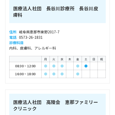
医療法人社団 長谷川診療所 長谷川皮
膚科
住所
岐阜県恵那市東野2017-7
電話
0573-26-1831
診療科目
内科、皮膚科、アレルギー科
月
火
水
木
金
土
日
祝
08:30
~
12:00
●
●
●
●
●
16:00
~
18:00
●
●
●
●
医療法人社団 高陵会 恵那ファミリー
クリニック