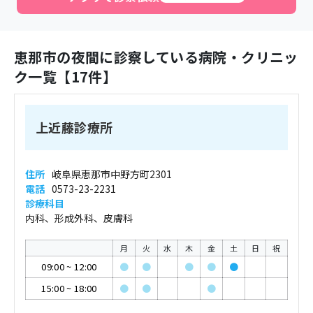
恵那市
の夜間に診察している病院・クリニッ
ク一覧【
17
件】
上近藤診療所
住所
岐阜県恵那市中野方町2301
電話
0573-23-2231
診療科目
内科、形成外科、皮膚科
月
火
水
木
金
土
日
祝
09:00
~
12:00
●
●
●
●
●
15:00
~
18:00
●
●
●