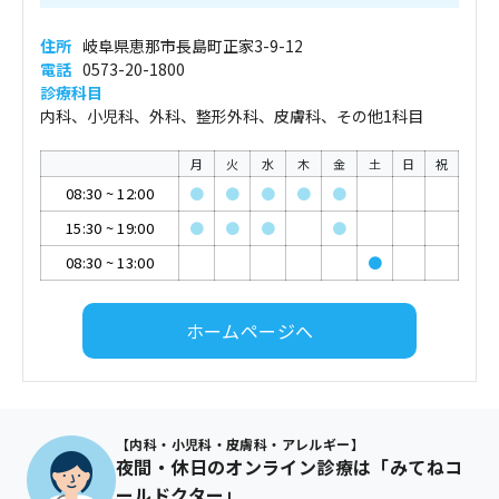
住所
岐阜県恵那市長島町正家3-9-12
電話
0573-20-1800
診療科目
内科、小児科、外科、整形外科、皮膚科、その他1科目
月
火
水
木
金
土
日
祝
08:30
~
12:00
●
●
●
●
●
15:30
~
19:00
●
●
●
●
08:30
~
13:00
●
ホームページへ
【内科・小児科・皮膚科・アレルギー】
夜間・休日のオンライン診療は「みてねコ
ールドクター」