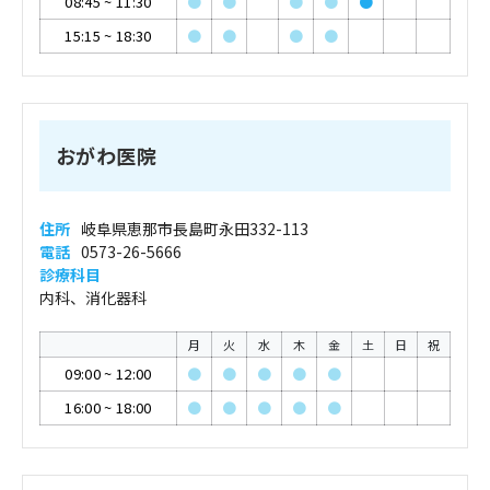
08:45
~
11:30
●
●
●
●
●
15:15
~
18:30
●
●
●
●
おがわ医院
住所
岐阜県恵那市長島町永田332-113
電話
0573-26-5666
診療科目
内科、消化器科
月
火
水
木
金
土
日
祝
09:00
~
12:00
●
●
●
●
●
16:00
~
18:00
●
●
●
●
●