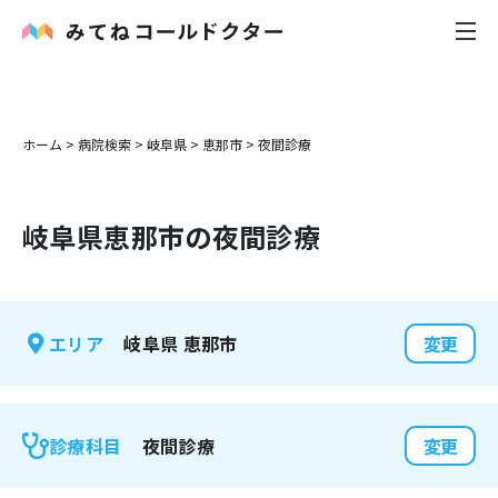
内科
ホーム
>
病院検索
>
岐阜県
>
恵那市
>
夜間診療
小児科
岐阜県
恵那市
の夜間診療
花粉症
皮膚科
岐阜県
恵那市
エリア
変更
感染症
お役立ち記事
夜間診療
診療科目
変更
お知らせ