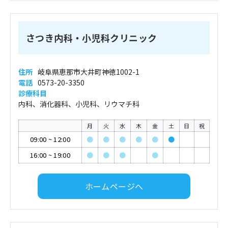
さつき内科・小児科クリニック
住所
岐阜県恵那市大井町神徳1002-1
電話
0573-20-3350
診療科目
内科、消化器科、小児科、リウマチ科
月
火
水
木
金
土
日
祝
09:00
~
12:00
●
●
●
●
●
●
16:00
~
19:00
●
●
●
●
ホームページへ