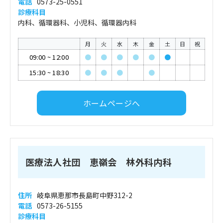
電話
0573-25-0551
診療科目
内科、循環器科、小児科、循環器内科
月
火
水
木
金
土
日
祝
09:00
~
12:00
●
●
●
●
●
●
15:30
~
18:30
●
●
●
●
ホームページへ
医療法人社団 恵嶺会 林外科内科
住所
岐阜県恵那市長島町中野312-2
電話
0573-26-5155
診療科目