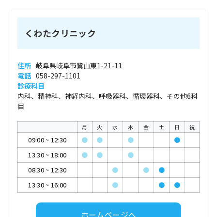
くわたクリニック
住所
岐阜県岐阜市鷺山東1-21-11
電話
058-297-1101
診療科目
内科、精神科、神経内科、呼吸器科、循環器科、その他6科
目
月
火
水
木
金
土
日
祝
09:00
~
12:30
●
●
●
●
13:30
~
18:00
●
●
●
08:30
~
12:30
●
●
●
13:30
~
16:00
●
●
●
ホームページへ