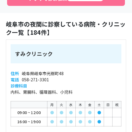
岐阜市
の夜間に診察している病院・クリニッ
ク一覧【
184
件】
すみクリニック
住所
岐阜県岐阜市光樹町48
電話
058-271-3301
診療科目
内科、胃腸科、循環器科、小児科
月
火
水
木
金
土
日
祝
09:00
~
12:00
●
●
●
●
●
●
16:00
~
19:00
●
●
●
●
●
●