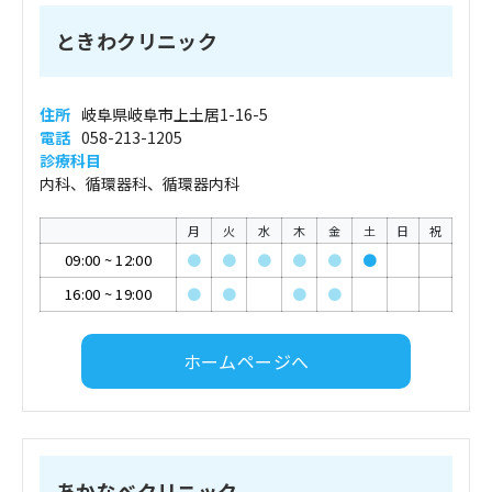
ときわクリニック
住所
岐阜県岐阜市上土居1-16-5
電話
058-213-1205
診療科目
内科、循環器科、循環器内科
月
火
水
木
金
土
日
祝
09:00
~
12:00
●
●
●
●
●
●
16:00
~
19:00
●
●
●
●
ホームページへ
あかなべクリニック