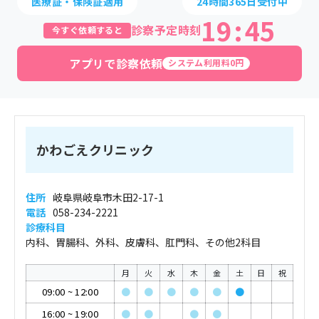
医療証・保険証適用
24時間365日受付中
19
:
45
診察予定時刻
今すぐ依頼すると
アプリで診察依頼
システム利用料0円
かわごえクリニック
住所
岐阜県岐阜市木田2-17-1
電話
058-234-2221
診療科目
内科、胃腸科、外科、皮膚科、肛門科、その他2科目
月
火
水
木
金
土
日
祝
09:00
~
12:00
●
●
●
●
●
●
16:00
~
19:00
●
●
●
●