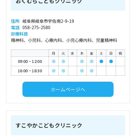
おくむらこどもクリニック
住所
岐阜県岐阜市宇佐南2-9-19
電話
058-275-2580
診療科目
精神科、小児科、心療内科、小児心療内科、児童精神科
月
火
水
木
金
土
日
祝
09:00
~
12:00
●
●
●
●
●
●
16:00
~
18:30
●
●
●
●
ホームページへ
すこやかこどもクリニック