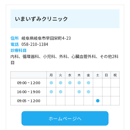
いまいずみクリニック
住所
岐阜県岐阜市早田栄町4-23
電話
058-210-1184
診療科目
内科、循環器科、小児科、外科、心臓血管外科、その他2科
目
月
火
水
木
金
土
日
祝
09:00
~
12:00
●
●
●
●
●
16:00
~
19:00
●
●
●
●
09:05
~
12:00
●
ホームページへ