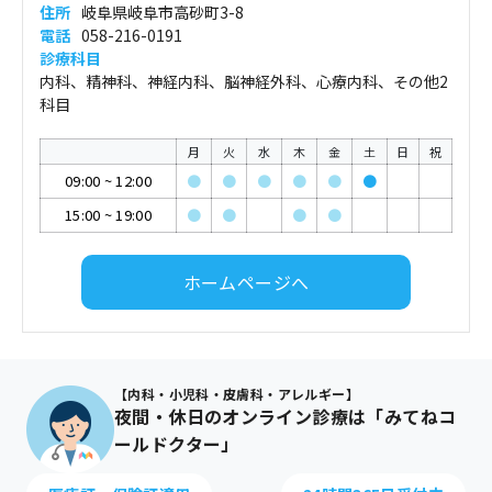
住所
岐阜県岐阜市高砂町3-8
電話
058-216-0191
診療科目
内科、精神科、神経内科、脳神経外科、心療内科、その他2
科目
月
火
水
木
金
土
日
祝
09:00
~
12:00
●
●
●
●
●
●
15:00
~
19:00
●
●
●
●
ホームページへ
【内科・小児科・皮膚科・アレルギー】
夜間・休日のオンライン診療は「みてねコ
ールドクター」