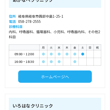
住所
岐阜県岐阜市茜部中島1-25-1
電話
058-278-2555
診療科目
内科、呼吸器科、循環器科、小児科、呼吸器内科、その他2
科目
月
火
水
木
金
土
日
祝
09:00
~
12:00
●
●
●
●
●
●
16:00
~
18:30
●
●
●
●
ホームページへ
いろはなクリニック