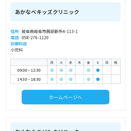
あかなべキッズクリニック
住所
岐阜県岐阜市茜部新所4-113-1
電話
058-276-1120
診療科目
小児科
月
火
水
木
金
土
日
祝
09:00
~
12:30
●
●
●
●
●
14:30
~
18:30
●
●
●
●
●
ホームページへ