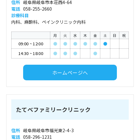
住所
岐阜県岐阜市本荘西4-64
電話
058-255-2660
診療科目
内科、麻酔科、ペインクリニック内科
月
火
水
木
金
土
日
祝
09:00
~
12:00
●
●
●
●
●
●
14:30
~
18:00
●
●
●
●
ホームページへ
たてべファミリークリニック
住所
岐阜県岐阜市福光東2-4-3
電話
058-296-1231