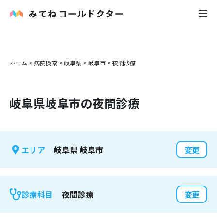
内科
ホーム
>
病院検索
>
岐阜県
>
岐阜市
>
夜間診療
小児科
岐阜県
岐阜市
の夜間診療
花粉症
皮膚科
岐阜県
岐阜市
エリア
変更
感染症
お役立ち記事
夜間診療
診療科目
変更
お知らせ