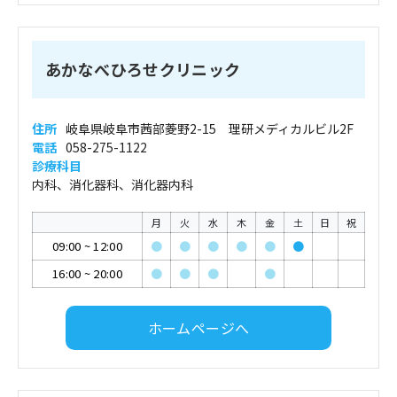
あかなべひろせクリニック
住所
岐阜県岐阜市茜部菱野2-15 理研メディカルビル2F
電話
058-275-1122
診療科目
内科、消化器科、消化器内科
月
火
水
木
金
土
日
祝
09:00
~
12:00
●
●
●
●
●
●
16:00
~
20:00
●
●
●
●
ホームページへ