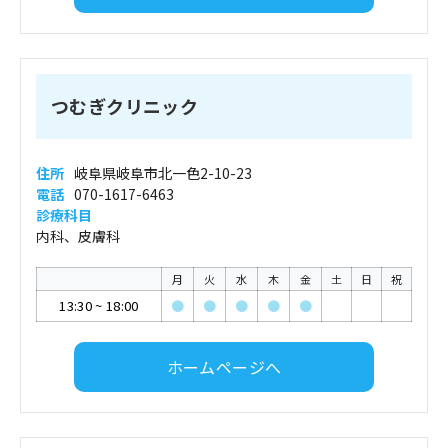
つむぎクリニック
住所
岐阜県岐阜市北一色2-10-23
電話
070-1617-6463
診療科目
内科、皮膚科
月
火
水
木
金
土
日
祝
13:30
~
18:00
●
●
●
●
●
ホームページへ