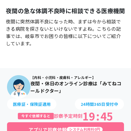
よくあるご質問
夜間の急な体調不良時に相談できる医療機関
夜間に突然体調不良になった時、まずは今から相談で
きる病院を探さないといけないですよね。こちらの記
事では、
岐阜市
でお困りの皆様に以下についてご紹介
しています。
【内科・小児科・皮膚科・アレルギー】
夜間・休日のオンライン診療は「みてねコ
ールドクター」
医療証・保険証適用
24時間365日受付中
19
:
45
診察予定時刻
今すぐ依頼すると
アプリで診察依頼
システム利用料0円