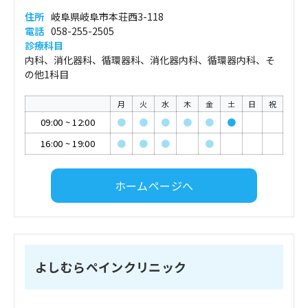
住所
岐阜県岐阜市本荘西3-118
電話
058-255-2505
診療科目
内科、消化器科、循環器科、消化器内科、循環器内科、そ
の他1科目
月
火
水
木
金
土
日
祝
09:00
~
12:00
●
●
●
●
●
●
16:00
~
19:00
●
●
●
●
ホームページへ
よしむらペインクリニック