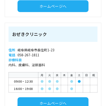
ホームページへ
おぜきクリニック
住所
岐阜県岐阜市長住町1-23
電話
058-267-1811
診療科目
内科、皮膚科、泌尿器科
月
火
水
木
金
土
日
祝
09:00
~
12:30
●
●
●
●
●
16:00
~
19:00
●
●
●
●
ホームページへ