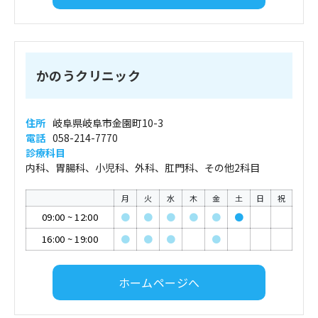
かのうクリニック
住所
岐阜県岐阜市金園町10-3
電話
058-214-7770
診療科目
内科、胃腸科、小児科、外科、肛門科、その他2科目
月
火
水
木
金
土
日
祝
09:00
~
12:00
●
●
●
●
●
●
16:00
~
19:00
●
●
●
●
ホームページへ