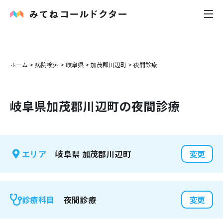
内科
ホーム
>
病院検索
>
岐阜県
>
加茂郡川辺町
>
夜間診療
小児科
岐阜県
加茂郡川辺町
の夜間診療
花粉症
皮膚科
岐阜県
加茂郡川辺町
エリア
変更
感染症
お役立ち記事
夜間診療
診療科目
変更
お知らせ