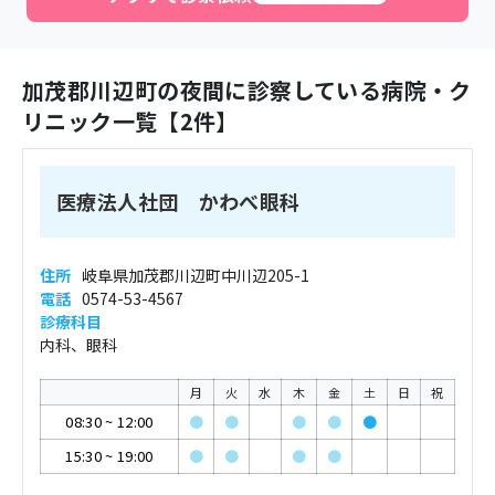
加茂郡川辺町
の夜間に診察している病院・ク
リニック一覧【
2
件】
医療法人社団 かわべ眼科
住所
岐阜県加茂郡川辺町中川辺205-1
電話
0574-53-4567
診療科目
内科、眼科
月
火
水
木
金
土
日
祝
08:30
~
12:00
●
●
●
●
●
15:30
~
19:00
●
●
●
●