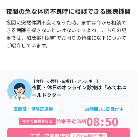
よくあるご質問
夜間の急な体調不良時に相談できる医療機関
夜間に突然体調不良になった時、まずは今から相談で
きる病院を探さないといけないですよね。こちらの記
事では、
加茂郡川辺町
でお困りの皆様に以下について
ご紹介しています。
【内科・小児科・皮膚科・アレルギー】
夜間・休日のオンライン診療は「みてねコ
ールドクター」
医療証・保険証適用
24時間365日受付中
08
:
50
診察予定時刻
今すぐ依頼すると
アプリで診察依頼
システム利用料0円