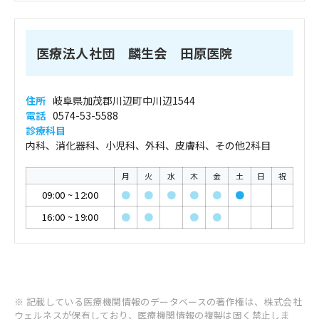
医療法人社団 麟生会 田原医院
住所
岐阜県加茂郡川辺町中川辺1544
電話
0574-53-5588
診療科目
内科、消化器科、小児科、外科、皮膚科、その他2科目
月
火
水
木
金
土
日
祝
09:00
~
12:00
●
●
●
●
●
●
16:00
~
19:00
●
●
●
●
※ 記載している医療機関情報のデータベースの著作権は、株式会社
ウェルネスが保有しており、医療機関情報の複製は固く禁止しま