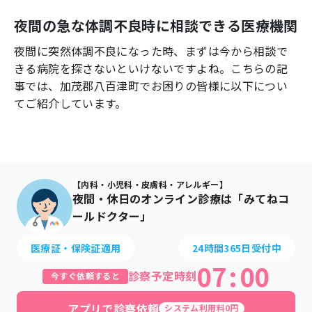
よくあるご質問
夜間の急な体調不良時に相談できる医療機関
夜間に突然体調不良になった時、まずは今から相談で
きる病院を探さないといけないですよね。こちらの記
事では、
加茂郡八百津町
でお困りの皆様に以下につい
てご紹介しています。
【内科・小児科・皮膚科・アレルギー】
夜間・休日のオンライン診療は「みてねコ
ールドクター」
医療証・保険証適用
24時間365日受付中
07
:
00
診察予定時刻
今すぐ依頼すると
アプリで診察依頼
システム利用料0円