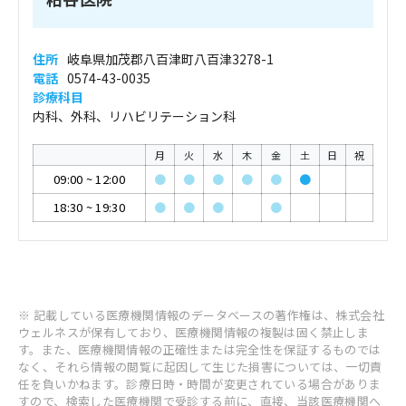
住所
岐阜県加茂郡八百津町八百津3278-1
電話
0574-43-0035
診療科目
内科、外科、リハビリテーション科
月
火
水
木
金
土
日
祝
09:00
~
12:00
●
●
●
●
●
●
18:30
~
19:30
●
●
●
●
※ 記載している医療機関情報のデータベースの著作権は、株式会社
ウェルネスが保有しており、医療機関情報の複製は固く禁止しま
す。また、医療機関情報の正確性または完全性を保証するものでは
なく、それら情報の閲覧に起因して生じた損害については、一切責
任を負いかねます。診療日時・時間が変更されている場合がありま
すので、検索した医療機関で受診する前に、直接、当該医療機関へ