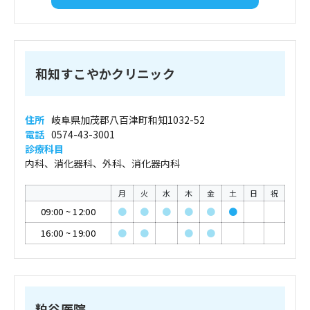
和知すこやかクリニック
住所
岐阜県加茂郡八百津町和知1032-52
電話
0574-43-3001
診療科目
内科、消化器科、外科、消化器内科
月
火
水
木
金
土
日
祝
09:00
~
12:00
●
●
●
●
●
●
16:00
~
19:00
●
●
●
●
粕谷医院