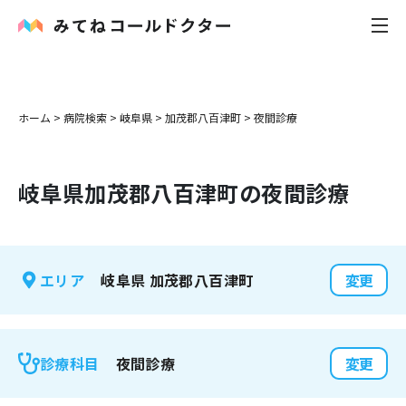
内科
ホーム
>
病院検索
>
岐阜県
>
加茂郡八百津町
>
夜間診療
小児科
岐阜県
加茂郡八百津町
の夜間診療
花粉症
皮膚科
岐阜県
加茂郡八百津町
エリア
変更
感染症
お役立ち記事
夜間診療
診療科目
変更
お知らせ