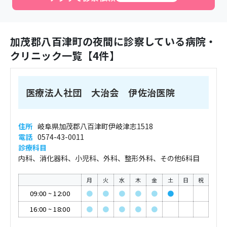
加茂郡八百津町
の夜間に診察している病院・
クリニック一覧【
4
件】
医療法人社団 大治会 伊佐治医院
住所
岐阜県加茂郡八百津町伊岐津志1518
電話
0574-43-0011
診療科目
内科、消化器科、小児科、外科、整形外科、その他6科目
月
火
水
木
金
土
日
祝
09:00
~
12:00
●
●
●
●
●
●
16:00
~
18:00
●
●
●
●
●