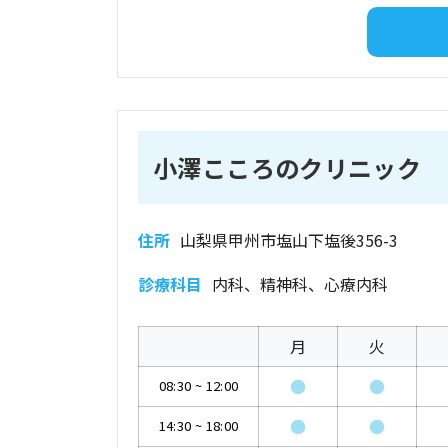
小澤こころのクリニック
住所
山梨県甲州市塩山下塩後356-3
診療科目
内科、精神科、心療内科
月
火
●
●
08:30
~
12:00
●
●
14:30
~
18:00