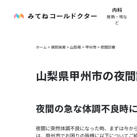
内科
発熱・咳な
ど
ホーム
>
病院検索
>
山梨県
>
甲州市
>
夜間診療
山梨県
甲州市
の夜間
夜間の急な体調不良時
夜間に突然体調不良になった時、まずは今か
は、
甲州市
でお困りの皆様に以下についてご