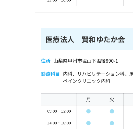
医療法人 賢和ゆたか会 
住所
山梨県甲州市塩山下塩後890-1
診療科目
内科、リハビリテーション科、
ペインクリニック内科
月
火
●
●
09:00
~
12:00
●
●
14:00
~
18:00