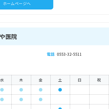
ホームページへ
や医院
電話
0553-32-5511
水
木
金
土
日
祝
●
●
●
●
●
●
●