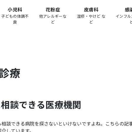
小児科
花粉症
皮膚科
感
子どもの体調不
他アレルギーな
湿疹・やけど な
インフル
良
ど
ど
診療
に相談できる医療機関
ら相談できる病院を探さないといけないですよね。こちらの記
紹介しています。