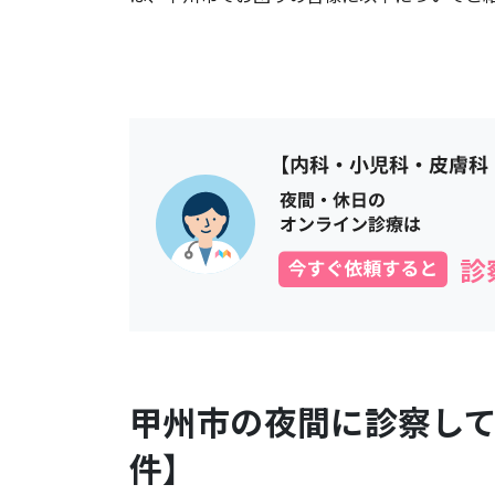
甲州市
の夜間に診察し
件】