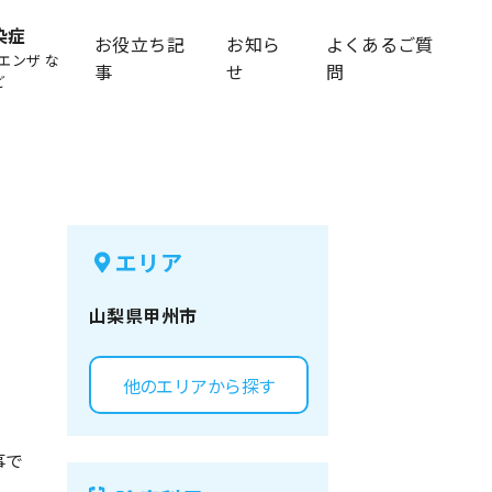
染症
お役立ち記
お知ら
よくあるご質
エンザ な
事
せ
問
ど
エリア
山梨県
甲州市
他のエリアから探す
事で