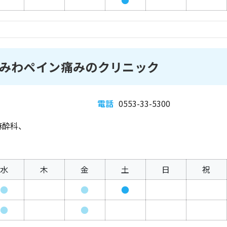
●
みわペイン痛みのクリニック
電話
0553-33-5300
麻酔科、
水
木
金
土
日
祝
●
●
●
●
●