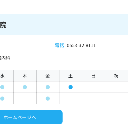
院
電話
0553-32-8111
器内科
水
木
金
土
日
祝
●
●
●
●
●
●
ホームページへ