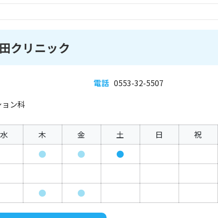
田クリニック
電話
0553-32-5507
ション科
水
木
金
土
日
祝
●
●
●
●
●