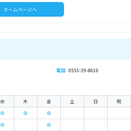
ホームページへ
電話
0553-39-8610
水
木
金
土
日
祝
●
●
●
●
●