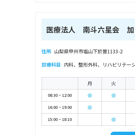
医療法人 南斗六星会 加
住所
山梨県甲州市塩山下於曽1133-2
診療科目
内科、整形外科、リハビリテー
月
火
●
●
08:30
~
12:00
●
16:00
~
19:00
●
15:00
~
18:10