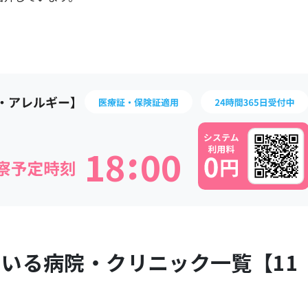
:
1
8
0
0
ている病院・クリニック一覧【
11