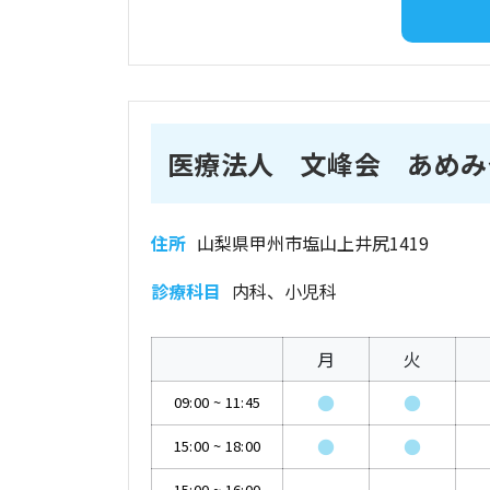
医療法人 文峰会 あめみ
住所
山梨県甲州市塩山上井尻1419
診療科目
内科、小児科
月
火
●
●
09:00
~
11:45
●
●
15:00
~
18:00
15:00
~
16:00