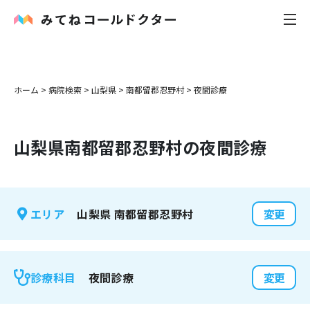
内科
ホーム
>
病院検索
>
山梨県
>
南都留郡忍野村
>
夜間診療
小児科
山梨県
南都留郡忍野村
の夜間診療
花粉症
皮膚科
山梨県
南都留郡忍野村
エリア
変更
感染症
お役立ち記事
夜間診療
診療科目
変更
お知らせ