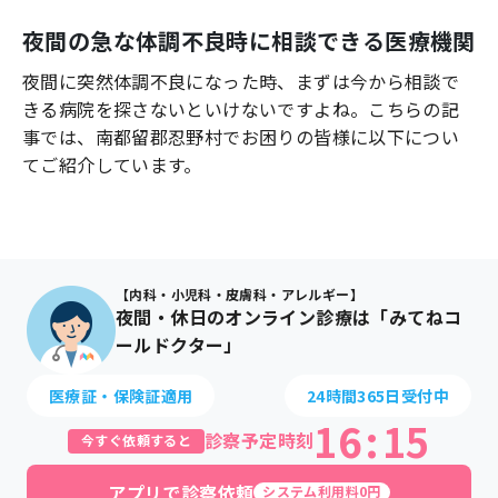
よくあるご質問
夜間の急な体調不良時に相談できる医療機関
夜間に突然体調不良になった時、まずは今から相談で
きる病院を探さないといけないですよね。こちらの記
事では、
南都留郡忍野村
でお困りの皆様に以下につい
てご紹介しています。
【内科・小児科・皮膚科・アレルギー】
夜間・休日のオンライン診療は「みてねコ
ールドクター」
医療証・保険証適用
24時間365日受付中
16
:
15
診察予定時刻
今すぐ依頼すると
アプリで診察依頼
システム利用料0円