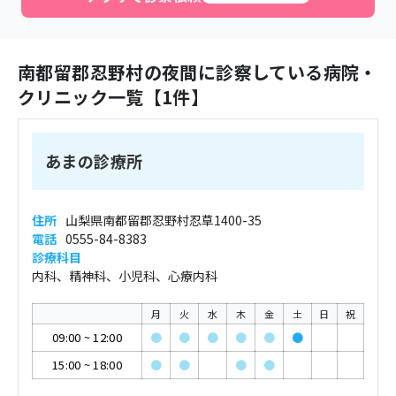
南都留郡忍野村
の夜間に診察している病院・
クリニック一覧【
1
件】
あまの診療所
住所
山梨県南都留郡忍野村忍草1400-35
電話
0555-84-8383
診療科目
内科、精神科、小児科、心療内科
月
火
水
木
金
土
日
祝
09:00
~
12:00
●
●
●
●
●
●
15:00
~
18:00
●
●
●
●