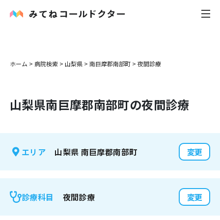
内科
ホーム
>
病院検索
>
山梨県
>
南巨摩郡南部町
>
夜間診療
小児科
山梨県
南巨摩郡南部町
の夜間診療
花粉症
皮膚科
山梨県
南巨摩郡南部町
エリア
変更
感染症
お役立ち記事
夜間診療
診療科目
変更
お知らせ