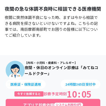
よくあるご質問
夜間の急な体調不良時に相談できる医療機関
夜間に突然体調不良になった時、まずは今から相談で
きる病院を探さないといけないですよね。こちらの記
事では、
南巨摩郡南部町
でお困りの皆様に以下につい
てご紹介しています。
【内科・小児科・皮膚科・アレルギー】
夜間・休日のオンライン診療は「みてねコ
ールドクター」
医療証・保険証適用
24時間365日受付中
10
:
05
診察予定時刻
今すぐ依頼すると
アプリで診察依頼
システム利用料0円