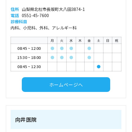
住所
山梨県北杜市長坂町大八田3874-1
電話
0551-45-7600
診療科目
内科、小児科、外科、アレルギー科
月
火
水
木
金
土
日
祝
08:45
~
12:00
●
●
●
●
15:30
~
18:00
●
●
●
●
08:45
~
12:30
●
ホームページへ
向井医院