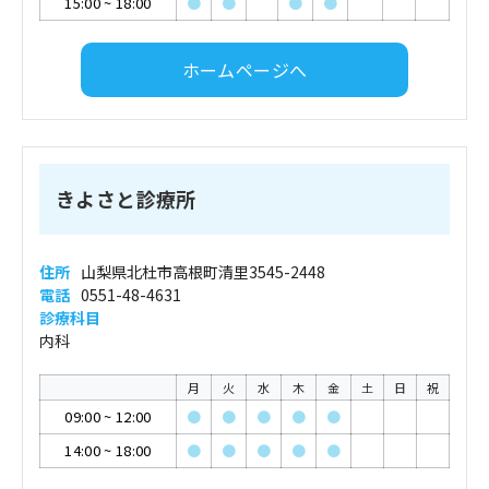
15:00
~
18:00
●
●
●
●
ホームページへ
きよさと診療所
住所
山梨県北杜市高根町清里3545-2448
電話
0551-48-4631
診療科目
内科
月
火
水
木
金
土
日
祝
09:00
~
12:00
●
●
●
●
●
14:00
~
18:00
●
●
●
●
●