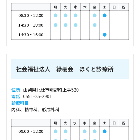
月
火
水
木
金
土
日
祝
08:30
~
12:00
●
●
●
●
●
14:30
~
18:00
●
●
●
●
14:30
~
16:00
●
社会福祉法人 緑樹会 ほくと診療所
住所
山梨県北杜市明野町上手520
電話
0551-25-2901
診療科目
内科、精神科、形成外科
月
火
水
木
金
土
日
祝
09:00
~
12:00
●
●
●
●
●