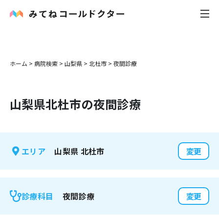
内科
ホーム
>
病院検索
>
山梨県
>
北杜市
>
夜間診療
小児科
山梨県
北杜市
の夜間診療
花粉症
皮膚科
山梨県
北杜市
エリア
変更
感染症
お役立ち記事
夜間診療
診療科目
変更
お知らせ