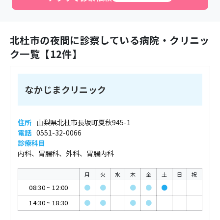
北杜市
の夜間に診察している病院・クリニッ
ク一覧【
12
件】
なかじまクリニック
住所
山梨県北杜市長坂町夏秋945-1
電話
0551-32-0066
診療科目
内科、胃腸科、外科、胃腸内科
月
火
水
木
金
土
日
祝
08:30
~
12:00
●
●
●
●
●
14:30
~
18:30
●
●
●
●