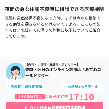
よくあるご質問
夜間の急な体調不良時に相談できる医療機関
夜間に突然体調不良になった時、まずは今から相談で
きる病院を探さないといけないですよね。こちらの記
事では、
北杜市
でお困りの皆様に以下についてご紹介
しています。
【内科・小児科・皮膚科・アレルギー】
夜間・休日のオンライン診療は「みてねコ
ールドクター」
医療証・保険証適用
24時間365日受付中
17
:
10
診察予定時刻
今すぐ依頼すると
アプリで診察依頼
システム利用料0円