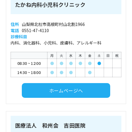
たかね内科小児科クリニック
住所
山梨県北杜市高根町村山北割1966
電話
0551-47-4110
診療科目
内科、消化器科、小児科、皮膚科、アレルギー科
月
火
水
木
金
土
日
祝
08:30
~
12:00
●
●
●
●
●
●
14:30
~
18:00
●
●
●
●
ホームページへ
医療法人 和州会 吉田医院