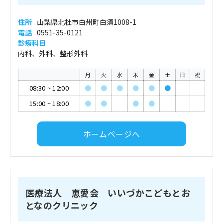
住所
山梨県北杜市白州町白須1008-1
電話
0551-35-0121
診療科目
内科、外科、整形外科
月
火
水
木
金
土
日
祝
08:30
~
12:00
●
●
●
●
●
●
15:00
~
18:00
●
●
●
●
ホームページへ
医療法人 恵愛会 いいづかこどもとお
となのクリニック