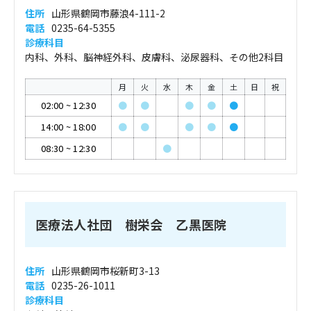
住所
山形県鶴岡市藤浪4-111-2
電話
0235-64-5355
診療科目
内科、外科、脳神経外科、皮膚科、泌尿器科、その他2科目
月
火
水
木
金
土
日
祝
02:00
~
12:30
●
●
●
●
●
14:00
~
18:00
●
●
●
●
●
08:30
~
12:30
●
医療法人社団 樹栄会 乙黒医院
住所
山形県鶴岡市桜新町3-13
電話
0235-26-1011
診療科目