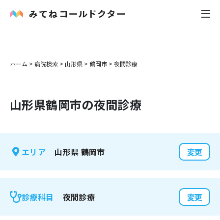
内科
ホーム
>
病院検索
>
山形県
>
鶴岡市
>
夜間診療
小児科
山形県
鶴岡市
の夜間診療
花粉症
皮膚科
山形県
鶴岡市
エリア
変更
感染症
お役立ち記事
夜間診療
診療科目
変更
お知らせ