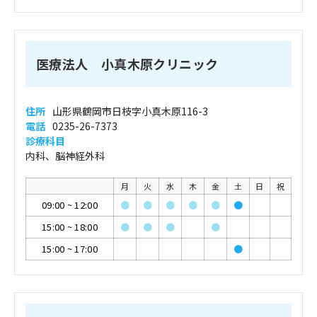
医療法人 小真木原クリニック
住所
山形県鶴岡市日枝字小真木原116-3
電話
0235-26-7373
診療科目
内科、脳神経外科
月
火
水
木
金
土
日
祝
09:00
~
12:00
●
●
●
●
●
●
15:00
~
18:00
●
●
●
●
15:00
~
17:00
●