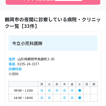
鶴岡市
の夜間に診察している病院・クリニッ
ク一覧【
33
件】
今立小児科医院
住所
山形県鶴岡市鳥居町2-30
電話
0235-24-3377
診療科目
小児科
月
火
水
木
金
土
日
祝
09:00
~
12:00
●
●
●
●
●
●
16:00
~
18:00
●
●
●
●
●