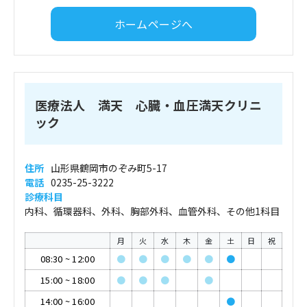
ホームページへ
医療法人 満天 心臓・血圧満天クリニ
ック
住所
山形県鶴岡市のぞみ町5-17
電話
0235-25-3222
診療科目
内科、循環器科、外科、胸部外科、血管外科、その他1科目
月
火
水
木
金
土
日
祝
08:30
~
12:00
●
●
●
●
●
●
15:00
~
18:00
●
●
●
●
14:00
~
16:00
●