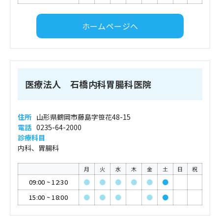
ホームページへ
医療法人 石橋内科胃腸科医院
住所
山形県鶴岡市藤島字笹花48-15
電話
0235-64-2000
診療科目
内科、胃腸科
月
火
水
木
金
土
日
祝
09:00
~
12:30
●
●
●
●
●
●
15:00
~
18:00
●
●
●
●
●