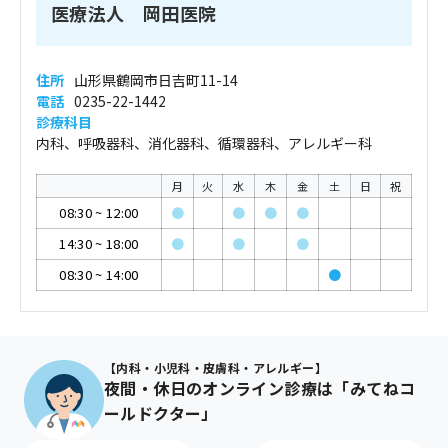
医療法人 岡田医院
住所
山形県鶴岡市日吉町11-14
電話
0235-22-1442
診療科目
内科、呼吸器科、消化器科、循環器科、アレルギー科
月
火
水
木
金
土
日
祝
08:30
~
12:00
●
●
●
●
14:30
~
18:00
●
●
●
08:30
~
14:00
●
【内科・小児科・皮膚科・アレルギー】
夜間・休日のオンライン診療は「みてねコ
ールドクター」