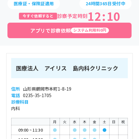
医療証・保険証適用
24時間365日受付中
12
:
10
診察予定時刻
今すぐ依頼すると
アプリで診察依頼
システム利用料0円
医療法人 アイリス 島内科クリニック
住所
山形県鶴岡市本町1-8-19
電話
0235-35-1705
診療科目
内科
月
火
水
木
金
土
日
祝
09:00
~
11:30
●
●
●
●
●