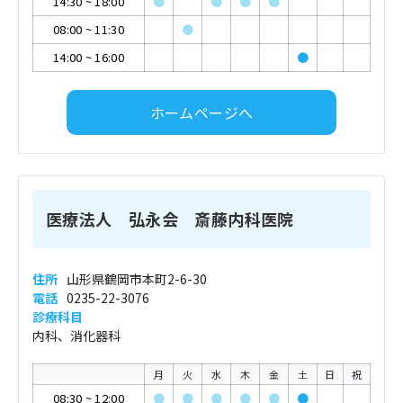
14:30
~
18:00
●
●
●
●
08:00
~
11:30
●
14:00
~
16:00
●
ホームページへ
医療法人 弘永会 斎藤内科医院
住所
山形県鶴岡市本町2-6-30
電話
0235-22-3076
診療科目
内科、消化器科
月
火
水
木
金
土
日
祝
08:30
~
12:00
●
●
●
●
●
●