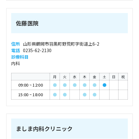
佐藤医院
住所
山形県鶴岡市羽黒町野荒町字街道上6-2
電話
0235-62-2130
診療科目
内科
月
火
水
木
金
土
日
祝
09:00
~
12:00
●
●
●
●
●
●
15:00
~
18:00
●
●
●
●
ましま内科クリニック