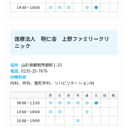
14:30
~
18:00
●
●
●
●
●
医療法人 明仁会 上野ファミリークリ
ニック
住所
山形県鶴岡市錦町1-33
電話
0235-25-7676
診療科目
内科、外科、整形外科、リハビリテーション科
月
火
水
木
金
土
日
祝
09:00
~
12:30
●
●
●
●
●
●
14:00
~
18:00
●
●
●
15:00
~
19:00
●