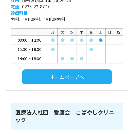
住所
山形県鶴岡市茅原町26-23
電話
0235-22-8777
診療科目
内科、消化器科、消化器内科
月
火
水
木
金
土
日
祝
09:00
~
12:00
●
●
●
●
●
●
15:30
~
18:00
●
●
14:00
~
18:00
●
●
●
ホームページへ
医療法人社団 愛康会 こばやしクリニ
ック