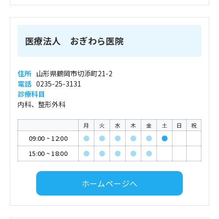
医療法人 おぎわら医院
住所
山形県鶴岡市切添町21-2
電話
0235-25-3131
診療科目
内科、整形外科
月
火
水
木
金
土
日
祝
09:00
~
12:00
●
●
●
●
●
●
15:00
~
18:00
●
●
●
●
●
ホームページへ