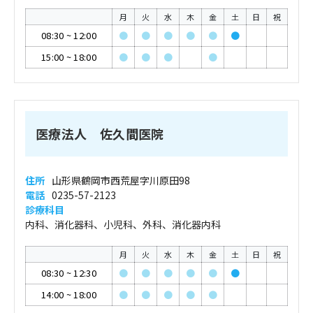
月
火
水
木
金
土
日
祝
08:30
~
12:00
●
●
●
●
●
●
15:00
~
18:00
●
●
●
●
医療法人 佐久間医院
住所
山形県鶴岡市西荒屋字川原田98
電話
0235-57-2123
診療科目
内科、消化器科、小児科、外科、消化器内科
月
火
水
木
金
土
日
祝
08:30
~
12:30
●
●
●
●
●
●
14:00
~
18:00
●
●
●
●
●