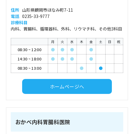
住所
山形県鶴岡市ほなみ町7-11
電話
0235-33-9777
診療科目
内科、胃腸科、循環器科、外科、リウマチ科、その他3科目
月
火
水
木
金
土
日
祝
08:30
~
12:00
●
●
●
●
14:30
~
18:00
●
●
●
●
08:30
~
13:00
●
●
ホームページへ
おかべ内科胃腸科医院