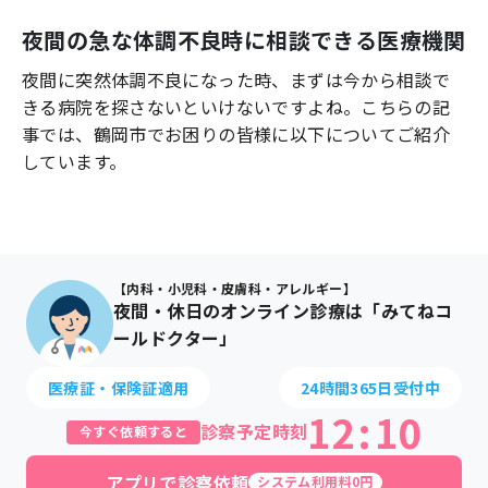
よくあるご質問
夜間の急な体調不良時に相談できる医療機関
夜間に突然体調不良になった時、まずは今から相談で
きる病院を探さないといけないですよね。こちらの記
事では、
鶴岡市
でお困りの皆様に以下についてご紹介
しています。
【内科・小児科・皮膚科・アレルギー】
夜間・休日のオンライン診療は「みてねコ
ールドクター」
医療証・保険証適用
24時間365日受付中
12
:
10
診察予定時刻
今すぐ依頼すると
アプリで診察依頼
システム利用料0円