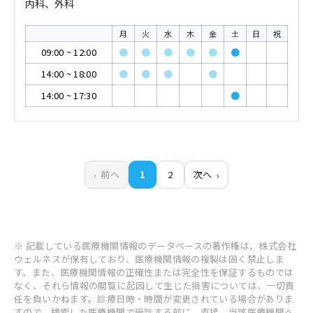
内科、外科
月
火
水
木
金
土
日
祝
09:00
~
12:00
●
●
●
●
●
●
14:00
~
18:00
●
●
●
●
14:00
~
17:30
●
前へ
1
2
次へ
※ 記載している医療機関情報のデータベースの著作権は、株式会社
ウェルネスが保有しており、医療機関情報の複製は固く禁止しま
す。また、医療機関情報の正確性または完全性を保証するものでは
なく、それら情報の閲覧に起因して生じた損害については、一切責
任を負いかねます。診療日時・時間が変更されている場合がありま
すので、検索した医療機関で受診する前に、直接、当該医療機関へ