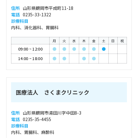
住所
山形県鶴岡市平成町11-18
電話
0235-33-1322
診療科目
内科、消化器科、胃腸科
月
火
水
木
金
土
日
祝
09:00
~
12:00
●
●
●
●
●
●
14:00
~
18:00
●
●
●
●
医療法人 さくまクリニック
住所
山形県鶴岡市湯田川字中田8-3
電話
0235-35-4455
診療科目
内科、胃腸科、麻酔科