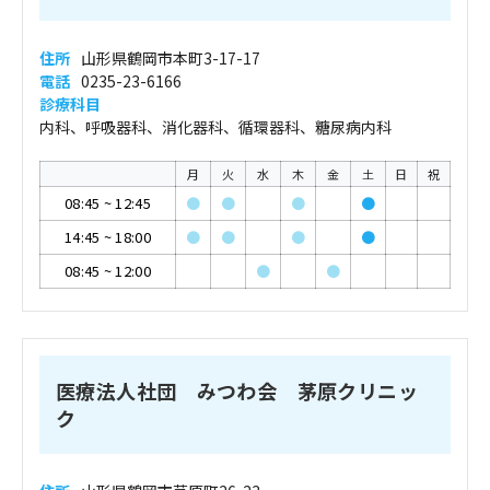
住所
山形県鶴岡市本町3-17-17
電話
0235-23-6166
診療科目
内科、呼吸器科、消化器科、循環器科、糖尿病内科
月
火
水
木
金
土
日
祝
08:45
~
12:45
●
●
●
●
14:45
~
18:00
●
●
●
●
08:45
~
12:00
●
●
医療法人社団 みつわ会 茅原クリニッ
ク