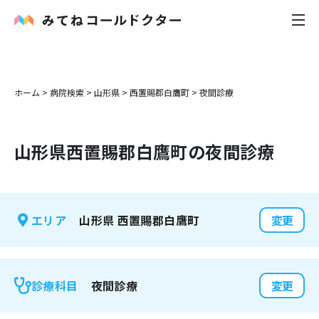
内科
ホーム
>
病院検索
>
山形県
>
西置賜郡白鷹町
>
夜間診療
小児科
山形県
西置賜郡白鷹町
の夜間診療
花粉症
皮膚科
山形県
西置賜郡白鷹町
エリア
変更
感染症
お役立ち記事
夜間診療
診療科目
変更
お知らせ