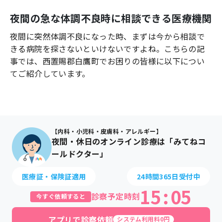
よくあるご質問
夜間の急な体調不良時に相談できる医療機関
夜間に突然体調不良になった時、まずは今から相談で
きる病院を探さないといけないですよね。こちらの記
事では、
西置賜郡白鷹町
でお困りの皆様に以下につい
てご紹介しています。
【内科・小児科・皮膚科・アレルギー】
夜間・休日のオンライン診療は「みてねコ
ールドクター」
医療証・保険証適用
24時間365日受付中
15
:
05
診察予定時刻
今すぐ依頼すると
アプリで診察依頼
システム利用料0円