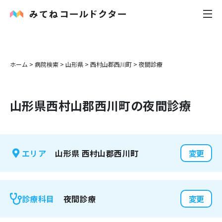
内科
ホーム
>
病院検索
>
山形県
>
西村山郡西川町
>
夜間診療
小児科
山形県
西村山郡西川町
の夜間診療
花粉症
皮膚科
山形県
西村山郡西川町
エリア
変更
感染症
お役立ち記事
夜間診療
診療科目
変更
お知らせ