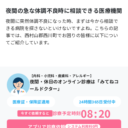
よくあるご質問
夜間の急な体調不良時に相談できる医療機関
夜間に突然体調不良になった時、まずは今から相談で
きる病院を探さないといけないですよね。こちらの記
事では、
西村山郡西川町
でお困りの皆様に以下につい
てご紹介しています。
【内科・小児科・皮膚科・アレルギー】
夜間・休日のオンライン診療は「みてねコ
ールドクター」
医療証・保険証適用
24時間365日受付中
08
:
20
診察予定時刻
今すぐ依頼すると
アプリで診察依頼
システム利用料0円