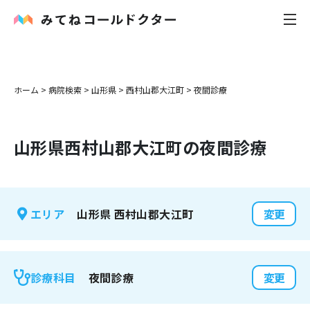
内科
ホーム
>
病院検索
>
山形県
>
西村山郡大江町
>
夜間診療
小児科
山形県
西村山郡大江町
の夜間診療
花粉症
皮膚科
山形県
西村山郡大江町
エリア
変更
感染症
お役立ち記事
夜間診療
診療科目
変更
お知らせ