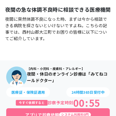
よくあるご質問
夜間の急な体調不良時に相談できる医療機関
夜間に突然体調不良になった時、まずは今から相談で
きる病院を探さないといけないですよね。こちらの記
事では、
西村山郡大江町
でお困りの皆様に以下につい
てご紹介しています。
【内科・小児科・皮膚科・アレルギー】
夜間・休日のオンライン診療は「みてねコ
ールドクター」
医療証・保険証適用
24時間365日受付中
00
:
55
診察予定時刻
今すぐ依頼すると
アプリで診察依頼
システム利用料0円