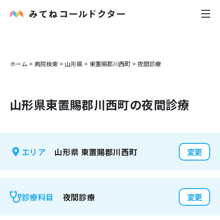
内科
ホーム
>
病院検索
>
山形県
>
東置賜郡川西町
>
夜間診療
小児科
山形県
東置賜郡川西町
の夜間診療
花粉症
皮膚科
山形県
東置賜郡川西町
エリア
変更
感染症
お役立ち記事
夜間診療
診療科目
変更
お知らせ