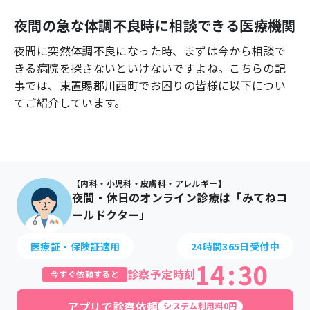
よくあるご質問
夜間の急な体調不良時に相談できる医療機関
夜間に突然体調不良になった時、まずは今から相談で
きる病院を探さないといけないですよね。こちらの記
事では、
東置賜郡川西町
でお困りの皆様に以下につい
てご紹介しています。
【内科・小児科・皮膚科・アレルギー】
夜間・休日のオンライン診療は「みてねコ
ールドクター」
医療証・保険証適用
24時間365日受付中
14
:
30
診察予定時刻
今すぐ依頼すると
アプリで診察依頼
システム利用料0円