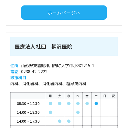
ホームページへ
医療法人社団 柄沢医院
住所
山形県東置賜郡川西町大字中小松2215-1
電話
0238-42-2222
診療科目
内科、消化器科、消化器内科、糖尿病内科
月
火
水
木
金
土
日
祝
08:30
~
12:30
●
●
●
●
●
●
14:00
~
18:30
●
●
14:00
~
17:30
●
●