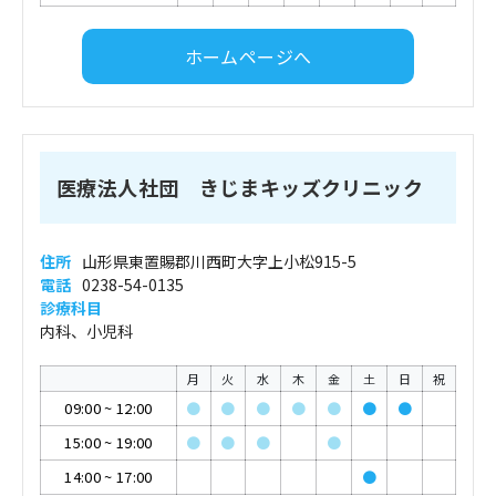
ホームページへ
医療法人社団 きじまキッズクリニック
住所
山形県東置賜郡川西町大字上小松915-5
電話
0238-54-0135
診療科目
内科、小児科
月
火
水
木
金
土
日
祝
09:00
~
12:00
●
●
●
●
●
●
●
15:00
~
19:00
●
●
●
●
14:00
~
17:00
●