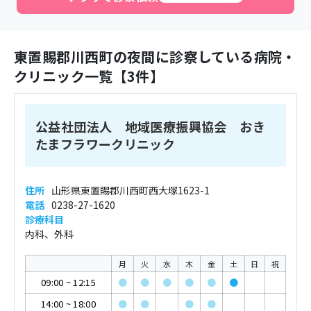
東置賜郡川西町
の夜間に診察している病院・
クリニック一覧【
3
件】
公益社団法人 地域医療振興協会 おき
たまフラワークリニック
住所
山形県東置賜郡川西町西大塚1623-1
電話
0238-27-1620
診療科目
内科、外科
月
火
水
木
金
土
日
祝
09:00
~
12:15
●
●
●
●
●
●
14:00
~
18:00
●
●
●
●