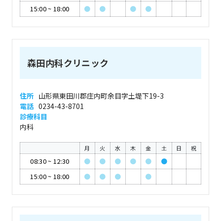
15:00
~
18:00
●
●
●
●
森田内科クリニック
住所
山形県東田川郡庄内町余目字土堤下19-3
電話
0234-43-8701
診療科目
内科
月
火
水
木
金
土
日
祝
08:30
~
12:30
●
●
●
●
●
●
15:00
~
18:00
●
●
●
●