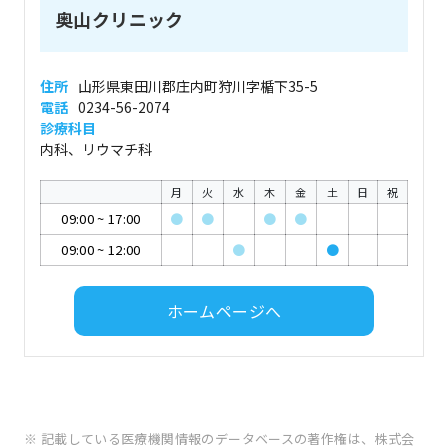
奥山クリニック
住所
山形県東田川郡庄内町狩川字楯下35-5
電話
0234-56-2074
診療科目
内科、リウマチ科
月
火
水
木
金
土
日
祝
09:00
~
17:00
●
●
●
●
09:00
~
12:00
●
●
ホームページへ
※ 記載している医療機関情報のデータベースの著作権は、株式会