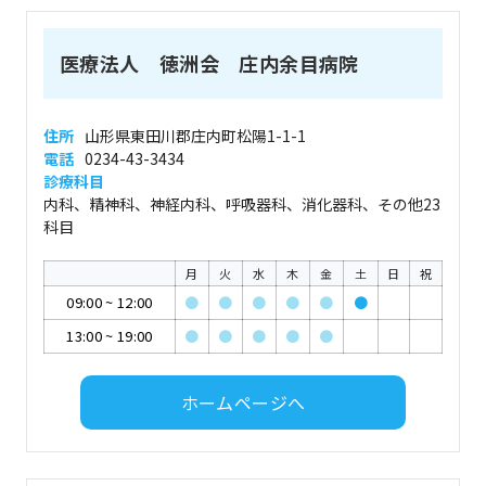
医療法人 徳洲会 庄内余目病院
住所
山形県東田川郡庄内町松陽1-1-1
電話
0234-43-3434
診療科目
内科、精神科、神経内科、呼吸器科、消化器科、その他23
科目
月
火
水
木
金
土
日
祝
09:00
~
12:00
●
●
●
●
●
●
13:00
~
19:00
●
●
●
●
●
ホームページへ