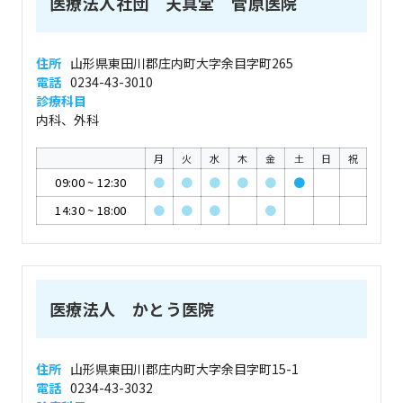
医療法人社団 天真堂 菅原医院
住所
山形県東田川郡庄内町大字余目字町265
電話
0234-43-3010
診療科目
内科、外科
月
火
水
木
金
土
日
祝
09:00
~
12:30
●
●
●
●
●
●
14:30
~
18:00
●
●
●
●
医療法人 かとう医院
住所
山形県東田川郡庄内町大字余目字町15-1
電話
0234-43-3032