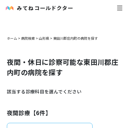
内科
ホーム
>
病院検索
>
山形県
>
東田川郡庄内町
の病院を探す
小児科
夜間・休日に診察可能な
東田川郡庄
花粉症
内町
の病院を探す
皮膚科
該当する診療科目を選んでください
感染症
お役立ち記事
夜間診療【
6
件】
お知らせ