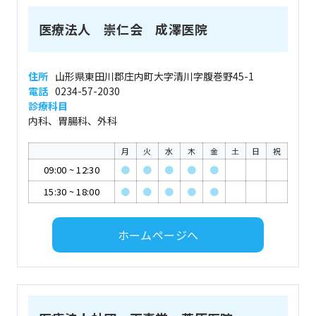
医療法人 崇仁会 成澤医院
住所
山形県東田川郡庄内町大字清川字腹巻野45-1
電話
0234-57-2030
診療科目
内科、胃腸科、外科
月
火
水
木
金
土
日
祝
09:00
~
12:30
●
●
●
●
●
15:30
~
18:00
●
●
●
●
●
ホームページへ