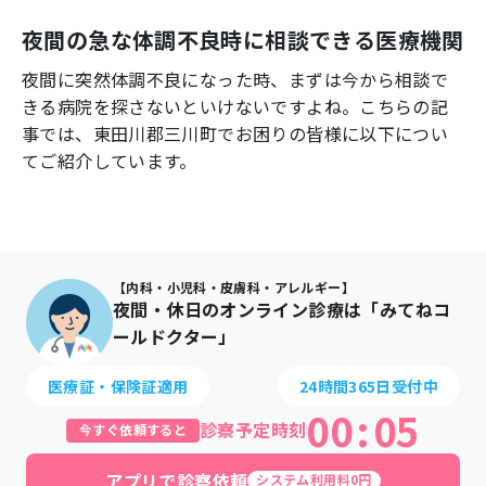
よくあるご質問
夜間の急な体調不良時に相談できる医療機関
夜間に突然体調不良になった時、まずは今から相談で
きる病院を探さないといけないですよね。こちらの記
事では、
東田川郡三川町
でお困りの皆様に以下につい
てご紹介しています。
【内科・小児科・皮膚科・アレルギー】
夜間・休日のオンライン診療は「みてねコ
ールドクター」
医療証・保険証適用
24時間365日受付中
00
:
05
診察予定時刻
今すぐ依頼すると
アプリで診察依頼
システム利用料0円