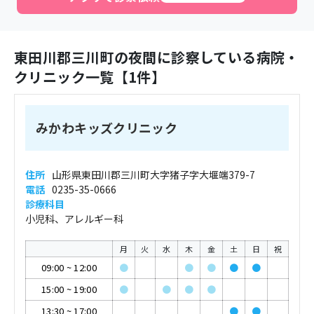
東田川郡三川町
の夜間に診察している病院・
クリニック一覧【
1
件】
みかわキッズクリニック
住所
山形県東田川郡三川町大字猪子字大堰端379-7
電話
0235-35-0666
診療科目
小児科、アレルギー科
月
火
水
木
金
土
日
祝
09:00
~
12:00
●
●
●
●
●
15:00
~
19:00
●
●
●
●
13:30
~
17:00
●
●