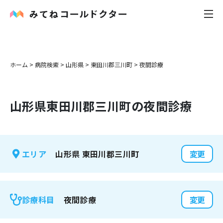
内科
ホーム
>
病院検索
>
山形県
>
東田川郡三川町
>
夜間診療
小児科
山形県
東田川郡三川町
の夜間診療
花粉症
皮膚科
山形県
東田川郡三川町
エリア
変更
感染症
お役立ち記事
夜間診療
診療科目
変更
お知らせ