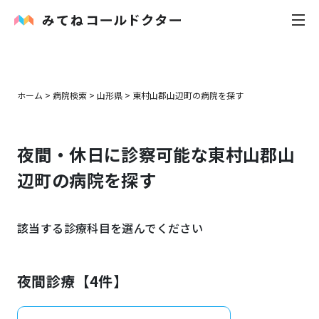
内科
ホーム
>
病院検索
>
山形県
>
東村山郡山辺町
の病院を探す
小児科
夜間・休日に診察可能な
東村山郡山
花粉症
辺町
の病院を探す
皮膚科
該当する診療科目を選んでください
感染症
お役立ち記事
夜間診療【
4
件】
お知らせ