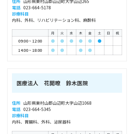
住所
山形県東村山郡山辺町大字山辺265
電話
023-664-5178
診療科目
内科、外科、リハビリテーション科、麻酔科
月
火
水
木
金
土
日
祝
09:00
~
12:00
●
●
●
●
●
●
14:00
~
18:00
●
●
●
●
医療法人 花開暸 鈴木医院
住所
山形県東村山郡山辺町大字山辺1068
電話
023-664-5345
診療科目
内科、胃腸科、外科、泌尿器科