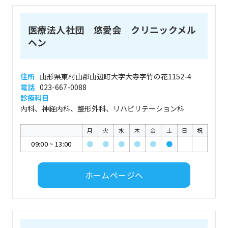
医療法人社団 悠愛会 クリニックメル
ヘン
住所
山形県東村山郡山辺町大字大寺字竹の花1152-4
電話
023-667-0088
診療科目
内科、神経内科、整形外科、リハビリテーション科
月
火
水
木
金
土
日
祝
09:00
~
13:00
●
●
●
●
●
●
ホームページへ