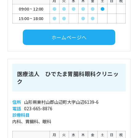
月
火
水
木
金
土
日
祝
09:00
~
12:00
●
●
●
●
●
●
15:00
~
18:00
●
●
●
●
ホームページへ
医療法人 ひでたま胃腸科眼科クリニッ
ク
住所
山形県東村山郡山辺町大字山辺6139-6
電話
023-665-8876
診療科目
内科、胃腸科、眼科
月
火
水
木
金
土
日
祝