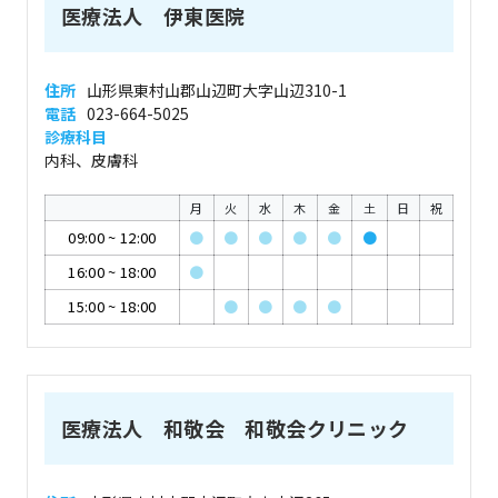
医療法人 伊東医院
住所
山形県東村山郡山辺町大字山辺310-1
電話
023-664-5025
診療科目
内科、皮膚科
月
火
水
木
金
土
日
祝
09:00
~
12:00
●
●
●
●
●
●
16:00
~
18:00
●
15:00
~
18:00
●
●
●
●
医療法人 和敬会 和敬会クリニック