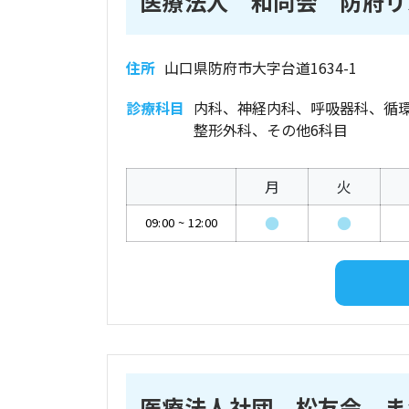
医療法人 和同会 防府リ
住所
山口県防府市大字台道1634-1
診療科目
内科、神経内科、呼吸器科、循
整形外科、その他6科目
月
火
●
●
09:00
~
12:00
医療法人社団 松友会 ま