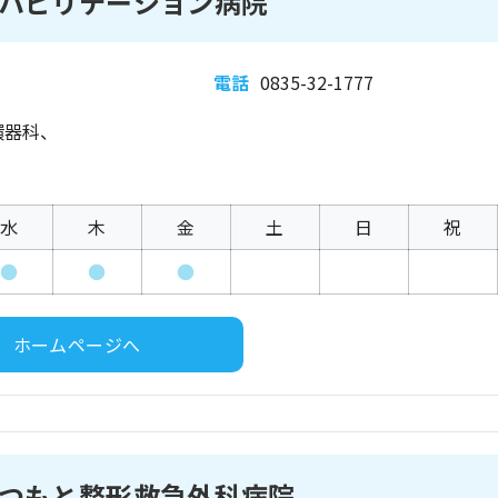
ハビリテーション病院
電話
0835-32-1777
環器科、
水
木
金
土
日
祝
●
●
●
ホームページへ
つもと整形救急外科病院