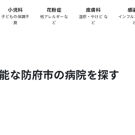
小児科
花粉症
皮膚科
感
子どもの体調不
他アレルギーな
湿疹・やけど な
インフル
良
ど
ど
能な
防府市
の病院を探す