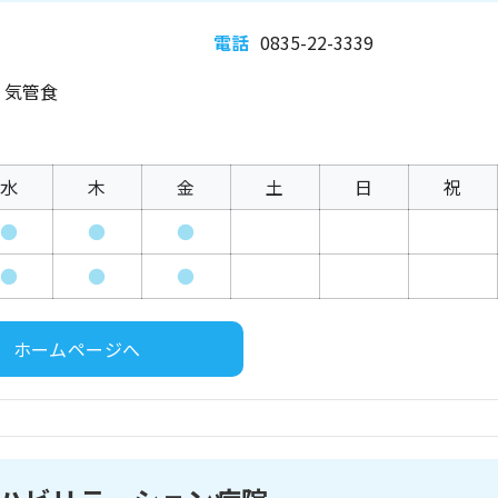
電話
0835-22-3339
、気管食
水
木
金
土
日
祝
●
●
●
●
●
●
ホームページへ