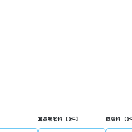
】
耳鼻咽喉科 【
0
件】
皮膚科 【
0