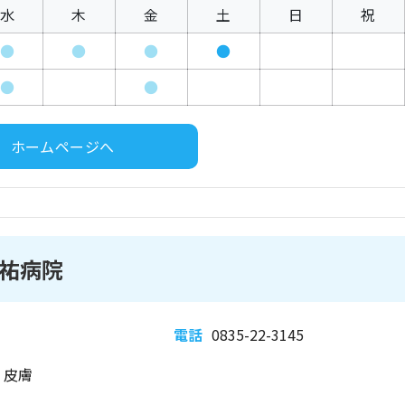
水
木
金
土
日
祝
●
●
●
●
●
●
ホームページへ
祐病院
電話
0835-22-3145
、皮膚