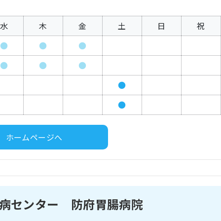
水
木
金
土
日
祝
●
●
●
●
●
●
●
●
ホームページへ
病センター 防府胃腸病院