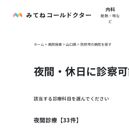
内科
発熱・咳な
ど
ホーム
>
病院検索
>
山口県
>
防府市
の病院を探す
夜間・休日に診察可
該当する診療科目を選んでください
夜間診療【
33
件】