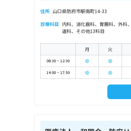
住所
山口県防府市駅南町14-33
診療科目
内科、消化器科、胃腸科、外科
道科、その他13科目
月
火
●
●
08:30
~
12:30
●
●
14:00
~
17:30