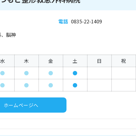
電話
0835-22-1409
科、脳神
水
木
金
土
日
祝
●
●
●
●
●
●
●
●
ホームページへ