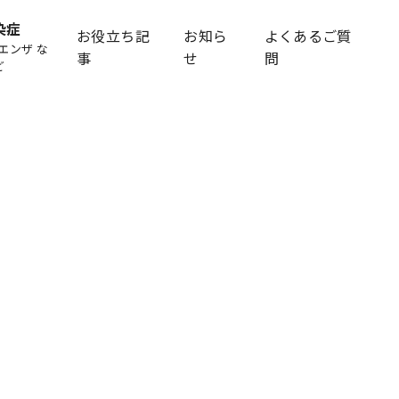
染症
お役立ち記
お知ら
よくあるご質
エンザ な
事
せ
問
ど