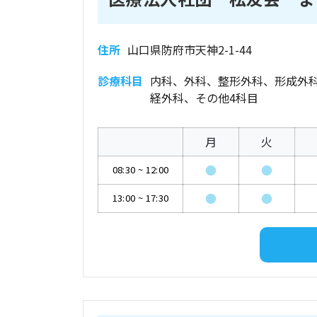
住所
山口県防府市天神2-1-44
診療科目
内科、外科、整形外科、形成外
経外科、その他4科目
月
火
●
●
08:30
~
12:00
●
●
13:00
~
17:30