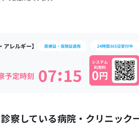
:
0
7
1
5
に診察している病院・クリニック