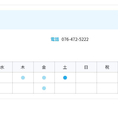
電話
076-472-5222
水
木
金
土
日
祝
●
●
●
●