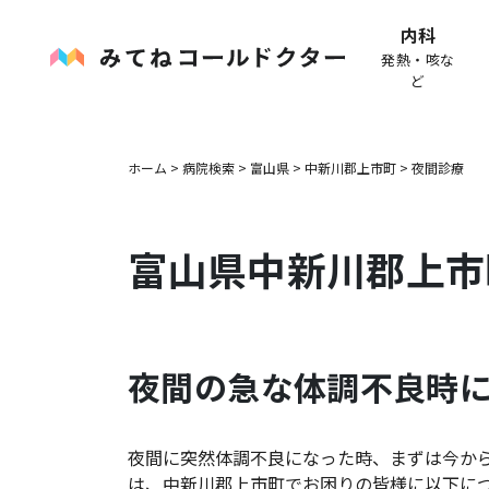
内科
発熱・咳な
ど
ホーム
>
病院検索
>
富山県
>
中新川郡上市町
>
夜間診療
富山県
中新川郡上市
夜間の急な体調不良時
夜間に突然体調不良になった時、まずは今か
は、
中新川郡上市町
でお困りの皆様に以下に