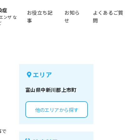
染症
お役立ち記
お知ら
よくあるご質
エンザ な
事
せ
問
ど
エリア
富山県
中新川郡上市町
他のエリアから探す
事で