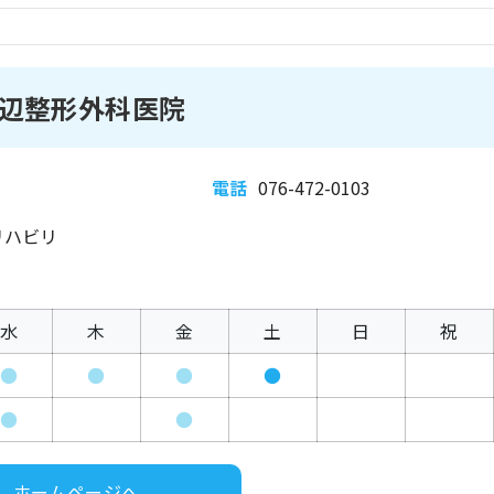
辺整形外科医院
電話
076-472-0103
リハビリ
水
木
金
土
日
祝
●
●
●
●
●
●
ホームページへ