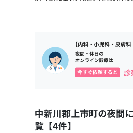
中新川郡上市町
の夜間
覧【
4
件】