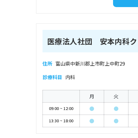
医療法人社団 安本内科ク
住所
富山県中新川郡上市町上中町29
診療科目
内科
月
火
●
●
09:00
~
12:00
●
●
13:30
~
18:00