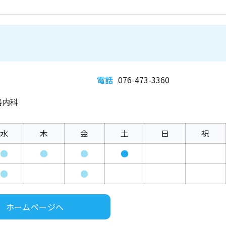
電話
076-473-3360
器内科
水
木
金
土
日
祝
●
●
●
●
●
●
ホームページへ