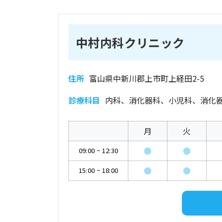
中村内科クリニック
住所
富山県中新川郡上市町上経田2-5
診療科目
内科、消化器科、小児科、消化
月
火
●
●
09:00
~
12:30
●
●
15:00
~
18:00