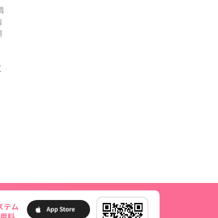
情
情
場
く