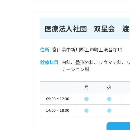
医療法人社団 双星会 渡
住所
富山県中新川郡上市町上法音寺12
診療科目
内科、整形外科、リウマチ科、
テーション科
月
火
●
●
09:00
~
12:30
●
●
14:00
~
18:30