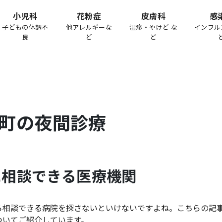
小児科
花粉症
皮膚科
感
子どもの体調不
他アレルギーな
湿疹・やけど な
インフル
良
ど
ど
町
の夜間診療
に相談できる医療機関
ら相談できる病院を探さないといけないですよね。こちらの記
ついてご紹介しています。