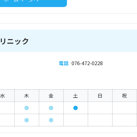
リニック
電話
076-472-0228
水
木
金
土
日
祝
●
●
●
●
●