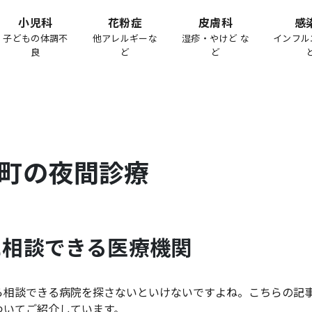
小児科
花粉症
皮膚科
感
子どもの体調不
他アレルギーな
湿疹・やけど な
インフル
良
ど
ど
町
の夜間診療
に相談できる医療機関
ら相談できる病院を探さないといけないですよね。こちらの記
ついてご紹介しています。