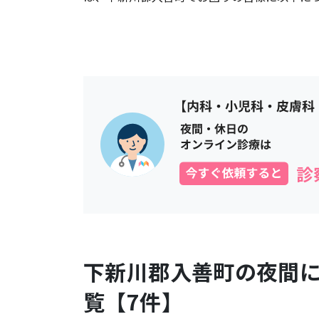
下新川郡入善町
の夜間
覧【
7
件】