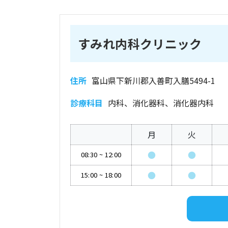
すみれ内科クリニック
住所
富山県下新川郡入善町入膳5494-1
診療科目
内科、消化器科、消化器内科
月
火
●
●
08:30
~
12:00
●
●
15:00
~
18:00