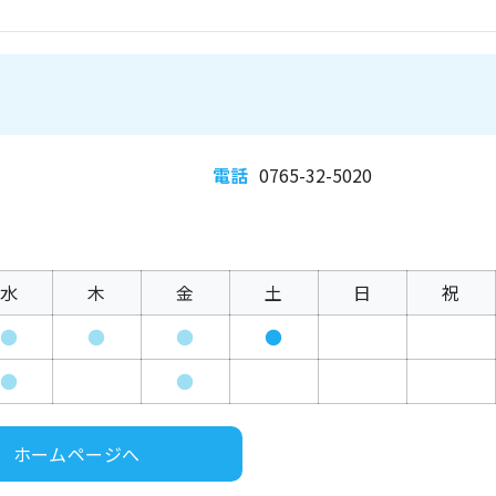
電話
0765-32-5020
水
木
金
土
日
祝
●
●
●
●
●
●
ホームページへ