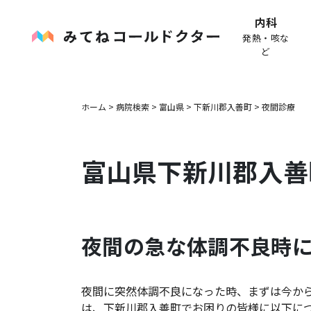
内科
発熱・咳な
ど
ホーム
>
病院検索
>
富山県
>
下新川郡入善町
>
夜間診療
富山県
下新川郡入善
夜間の急な体調不良時
夜間に突然体調不良になった時、まずは今か
は、
下新川郡入善町
でお困りの皆様に以下に