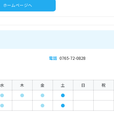
ホームページへ
電話
0765-72-0828
水
木
金
土
日
祝
●
●
●
●
●
●
●