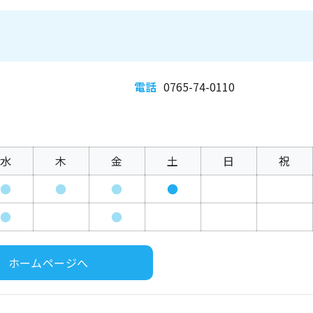
電話
0765-74-0110
水
木
金
土
日
祝
●
●
●
●
●
●
ホームページへ