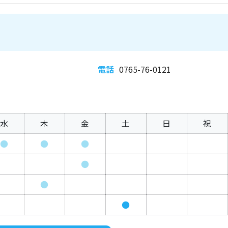
電話
0765-76-0121
水
木
金
土
日
祝
●
●
●
●
●
●