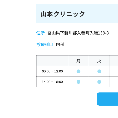
山本クリニック
住所
富山県下新川郡入善町入膳139-3
診療科目
内科
月
火
●
●
09:00
~
12:00
●
●
14:00
~
18:00