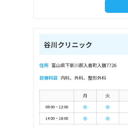
谷川クリニック
住所
富山県下新川郡入善町入膳7726
診療科目
内科、外科、整形外科
月
火
●
●
09:00
~
12:00
●
●
14:00
~
18:00