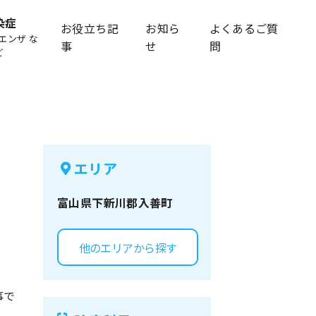
染症
お役立ち記
お知ら
よくあるご質
エンザ な
事
せ
問
ど
エリア
富山県
下新川郡入善町
他のエリアから探す
事で