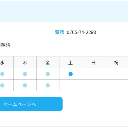
電話
0765-74-2288
射線科
水
木
金
土
日
祝
●
●
●
●
●
●
●
ホームページへ