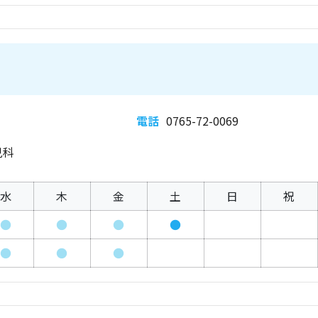
電話
0765-72-0069
児科
水
木
金
土
日
祝
●
●
●
●
●
●
●