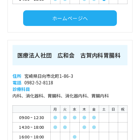
ホームページへ
医療法人社団 広和会 古賀内科胃腸科
住所
宮崎県日向市北町1-86-3
電話
0982-52-8118
診療科目
内科、消化器科、胃腸科、消化器内科、胃腸内科
月
火
水
木
金
土
日
祝
09:00
~
12:30
●
●
●
●
●
14:30
~
18:00
●
●
●
●
16:00
~
18:00
●