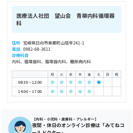
医療法人社団 望山会 青柳内科循環器
科
住所
宮崎県日向市東郷町山陰辛241-1
電話
0982-68-3611
診療科目
内科、循環器科、循環器内科、糖尿病内科
月
火
水
木
金
土
日
祝
08:30
~
12:00
●
●
●
●
●
●
14:00
~
17:00
●
●
●
●
●
【内科・小児科・皮膚科・アレルギー】
夜間・休日のオンライン診療は「みてねコ
ールドクター」