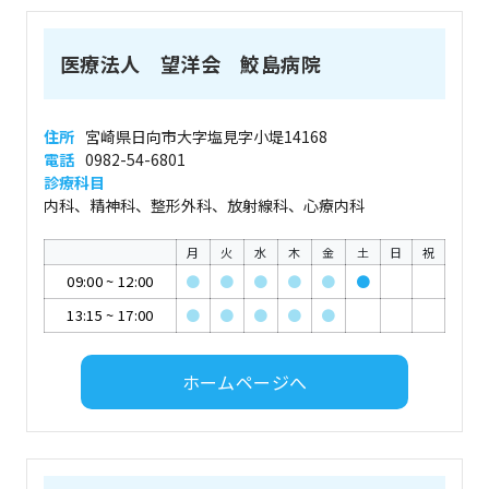
医療法人 望洋会 鮫島病院
住所
宮崎県日向市大字塩見字小堤14168
電話
0982-54-6801
診療科目
内科、精神科、整形外科、放射線科、心療内科
月
火
水
木
金
土
日
祝
09:00
~
12:00
●
●
●
●
●
●
13:15
~
17:00
●
●
●
●
●
ホームページへ