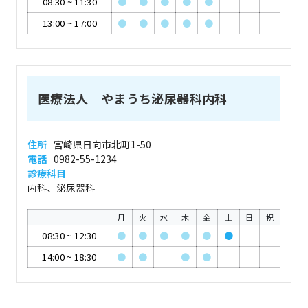
08:30
~
11:30
●
●
●
●
●
13:00
~
17:00
●
●
●
●
●
医療法人 やまうち泌尿器科内科
住所
宮崎県日向市北町1-50
電話
0982-55-1234
診療科目
内科、泌尿器科
月
火
水
木
金
土
日
祝
08:30
~
12:30
●
●
●
●
●
●
14:00
~
18:30
●
●
●
●