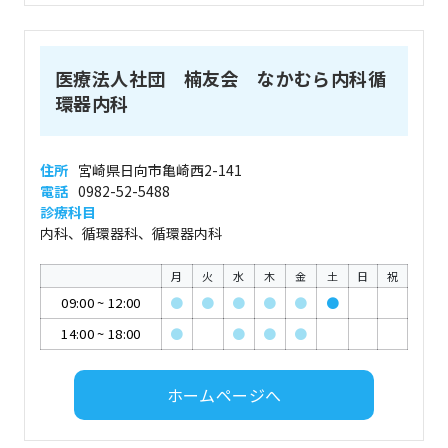
医療法人社団 楠友会 なかむら内科循
環器内科
住所
宮崎県日向市亀崎西2-141
電話
0982-52-5488
診療科目
内科、循環器科、循環器内科
月
火
水
木
金
土
日
祝
09:00
~
12:00
●
●
●
●
●
●
14:00
~
18:00
●
●
●
●
ホームページへ