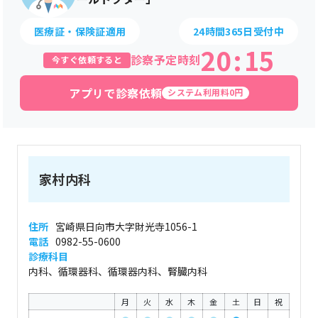
医療証・保険証適用
24時間365日受付中
20
:
15
診察予定時刻
今すぐ依頼すると
アプリで診察依頼
システム利用料0円
家村内科
住所
宮崎県日向市大字財光寺1056-1
電話
0982-55-0600
診療科目
内科、循環器科、循環器内科、腎臓内科
月
火
水
木
金
土
日
祝