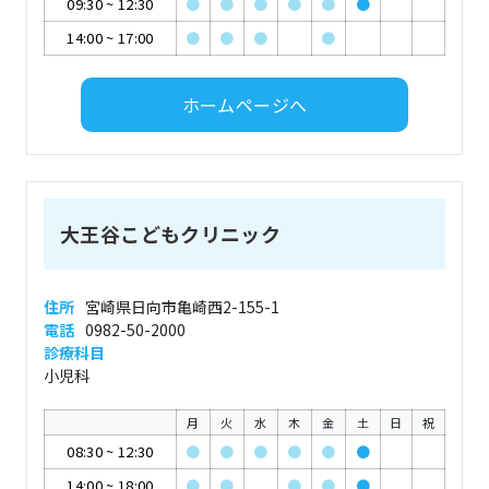
09:30
~
12:30
●
●
●
●
●
●
14:00
~
17:00
●
●
●
●
ホームページへ
大王谷こどもクリニック
住所
宮崎県日向市亀崎西2-155-1
電話
0982-50-2000
診療科目
小児科
月
火
水
木
金
土
日
祝
08:30
~
12:30
●
●
●
●
●
●
14:00
~
18:00
●
●
●
●
●