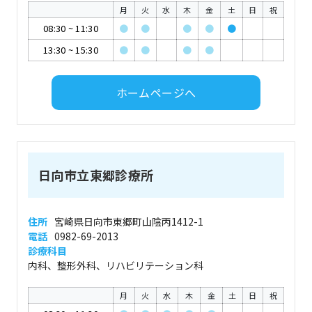
月
火
水
木
金
土
日
祝
08:30
~
11:30
●
●
●
●
●
13:30
~
15:30
●
●
●
●
ホームページへ
日向市立東郷診療所
住所
宮崎県日向市東郷町山陰丙1412-1
電話
0982-69-2013
診療科目
内科、整形外科、リハビリテーション科
月
火
水
木
金
土
日
祝