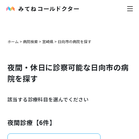
内科
ホーム
>
病院検索
>
宮崎県
>
日向市
の病院を探す
小児科
夜間・休日に診察可能な
日向市
の病
花粉症
院を探す
皮膚科
該当する診療科目を選んでください
感染症
お役立ち記事
夜間診療【
6
件】
お知らせ