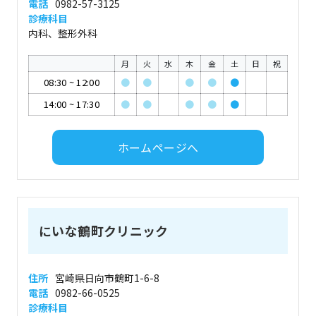
電話
0982-57-3125
診療科目
内科、整形外科
月
火
水
木
金
土
日
祝
08:30
~
12:00
●
●
●
●
●
14:00
~
17:30
●
●
●
●
●
ホームページへ
にいな鶴町クリニック
住所
宮崎県日向市鶴町1-6-8
電話
0982-66-0525
診療科目