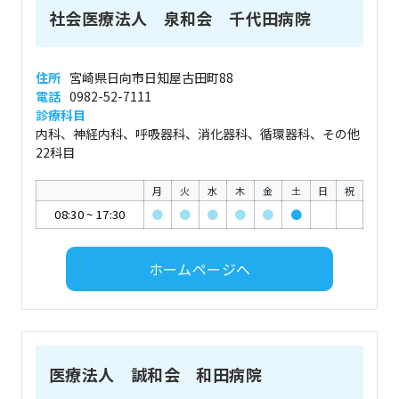
社会医療法人 泉和会 千代田病院
住所
宮崎県日向市日知屋古田町88
電話
0982-52-7111
診療科目
内科、神経内科、呼吸器科、消化器科、循環器科、その他
22科目
月
火
水
木
金
土
日
祝
08:30
~
17:30
●
●
●
●
●
●
ホームページへ
医療法人 誠和会 和田病院