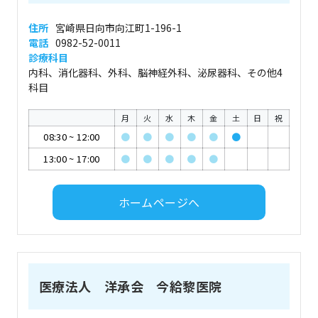
住所
宮崎県日向市向江町1-196-1
電話
0982-52-0011
診療科目
内科、消化器科、外科、脳神経外科、泌尿器科、その他4
科目
月
火
水
木
金
土
日
祝
08:30
~
12:00
●
●
●
●
●
●
13:00
~
17:00
●
●
●
●
●
ホームページへ
医療法人 洋承会 今給黎医院