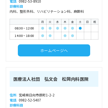
電話
0982-53-8910
診療科目
内科、整形外科、リハビリテーション科、麻酔科
月
火
水
木
金
土
日
祝
08:30
~
12:00
●
●
●
●
●
●
14:00
~
18:00
●
●
●
●
ホームページへ
医療法人社団 弘文会 松岡内科医院
住所
宮崎県日向市原町1-2-2
電話
0982-52-5407
診療科目