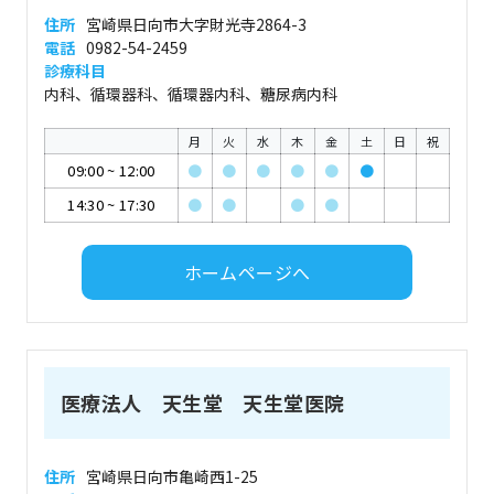
住所
宮崎県日向市大字財光寺2864-3
電話
0982-54-2459
診療科目
内科、循環器科、循環器内科、糖尿病内科
月
火
水
木
金
土
日
祝
09:00
~
12:00
●
●
●
●
●
●
14:30
~
17:30
●
●
●
●
ホームページへ
医療法人 天生堂 天生堂医院
住所
宮崎県日向市亀崎西1-25