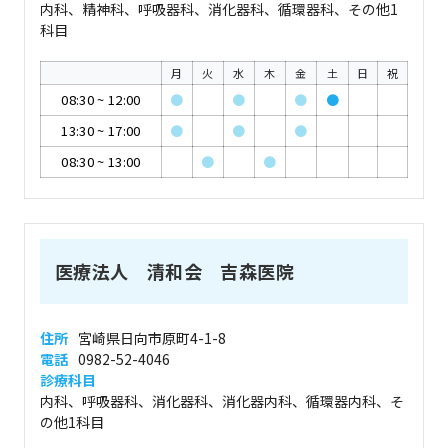
内科、精神科、呼吸器科、消化器科、循環器科、その他1
科目
月
火
水
木
金
土
日
祝
08:30
~
12:00
●
●
●
●
13:30
~
17:00
●
●
●
08:30
~
13:00
●
●
医療法人 清和会 吉森医院
住所
宮崎県日向市原町4-1-8
電話
0982-52-4046
診療科目
内科、呼吸器科、消化器科、消化器内科、循環器内科、そ
の他1科目