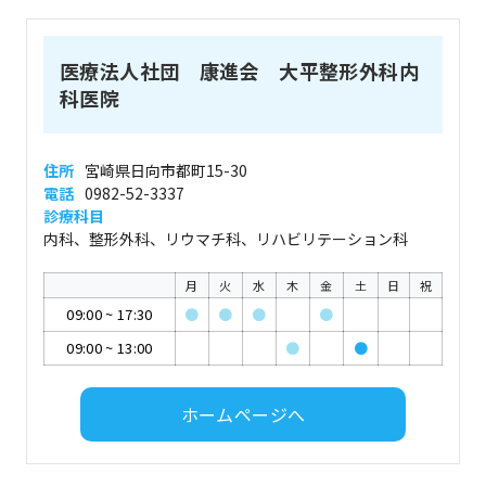
医療法人社団 康進会 大平整形外科内
科医院
住所
宮崎県日向市都町15-30
電話
0982-52-3337
診療科目
内科、整形外科、リウマチ科、リハビリテーション科
月
火
水
木
金
土
日
祝
09:00
~
17:30
●
●
●
●
09:00
~
13:00
●
●
ホームページへ