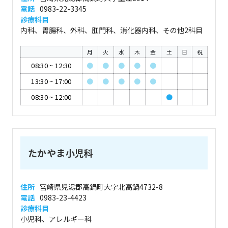
電話
0983-22-3345
診療科目
内科、胃腸科、外科、肛門科、消化器内科、その他2科目
月
火
水
木
金
土
日
祝
08:30
~
12:30
●
●
●
●
●
13:30
~
17:00
●
●
●
●
●
08:30
~
12:00
●
たかやま小児科
住所
宮崎県児湯郡高鍋町大字北高鍋4732-8
電話
0983-23-4423
診療科目
小児科、アレルギー科