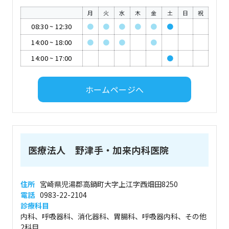
月
火
水
木
金
土
日
祝
08:30
~
12:30
●
●
●
●
●
●
14:00
~
18:00
●
●
●
●
14:00
~
17:00
●
ホームページへ
医療法人 野津手・加来内科医院
住所
宮崎県児湯郡高鍋町大字上江字西畑田8250
電話
0983-22-2104
診療科目
内科、呼吸器科、消化器科、胃腸科、呼吸器内科、その他
2科目