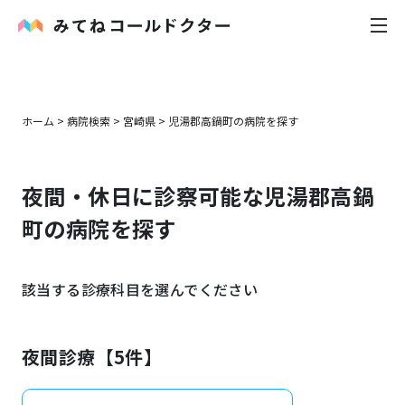
内科
ホーム
>
病院検索
>
宮崎県
>
児湯郡高鍋町
の病院を探す
小児科
夜間・休日に診察可能な
児湯郡高鍋
花粉症
町
の病院を探す
皮膚科
該当する診療科目を選んでください
感染症
お役立ち記事
夜間診療【
5
件】
お知らせ