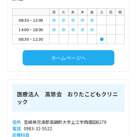
月
火
水
木
金
土
日
祝
08:30
~
12:00
●
●
●
●
●
14:00
~
18:00
●
●
●
●
●
08:30
~
12:30
●
ホームページへ
医療法人 高悠会 おりたこどもクリニ
ック
住所
宮崎県児湯郡高鍋町大字上江字西畑田8279
電話
0983-32-5522
診療科目