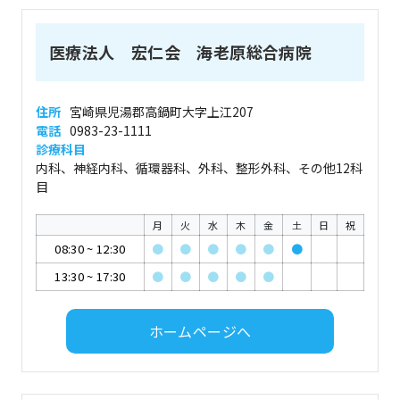
医療法人 宏仁会 海老原総合病院
住所
宮崎県児湯郡高鍋町大字上江207
電話
0983-23-1111
診療科目
内科、神経内科、循環器科、外科、整形外科、その他12科
目
月
火
水
木
金
土
日
祝
08:30
~
12:30
●
●
●
●
●
●
13:30
~
17:30
●
●
●
●
●
ホームページへ