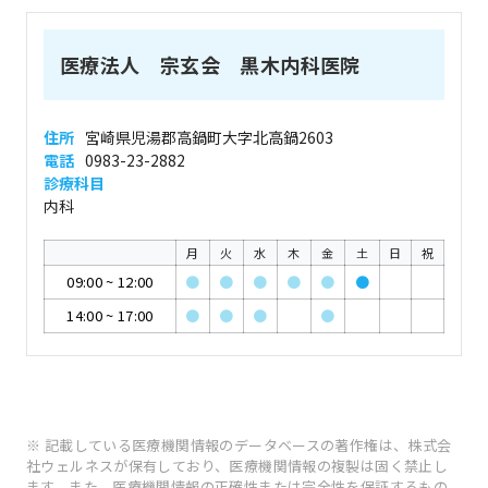
医療法人 宗玄会 黒木内科医院
住所
宮崎県児湯郡高鍋町大字北高鍋2603
電話
0983-23-2882
診療科目
内科
月
火
水
木
金
土
日
祝
09:00
~
12:00
●
●
●
●
●
●
14:00
~
17:00
●
●
●
●
※ 記載している医療機関情報のデータベースの著作権は、株式会
社ウェルネスが保有しており、医療機関情報の複製は固く禁止し
ます。また、医療機関情報の正確性または完全性を保証するもの