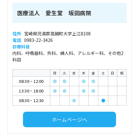
医療法人 愛生堂 坂田病院
住所
宮崎県児湯郡高鍋町大字上江8108
電話
0983-22-3426
診療科目
内科、呼吸器科、外科、婦人科、アレルギー科、その他2
科目
月
火
水
木
金
土
日
祝
08:30
~
12:00
●
●
●
●
13:30
~
18:00
●
●
●
●
08:30
~
12:30
●
●
ホームページへ