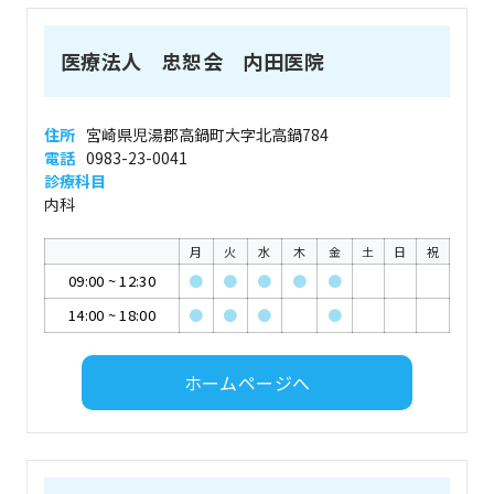
医療法人 忠恕会 内田医院
住所
宮崎県児湯郡高鍋町大字北高鍋784
電話
0983-23-0041
診療科目
内科
月
火
水
木
金
土
日
祝
09:00
~
12:30
●
●
●
●
●
14:00
~
18:00
●
●
●
●
ホームページへ