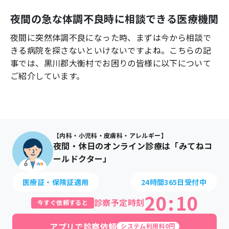
よくあるご質問
夜間の急な体調不良時に相談できる医療機関
夜間に突然体調不良になった時、まずは今から相談で
きる病院を探さないといけないですよね。こちらの記
事では、
黒川郡大衡村
でお困りの皆様に以下について
ご紹介しています。
【内科・小児科・皮膚科・アレルギー】
夜間・休日のオンライン診療は「みてねコ
ールドクター」
医療証・保険証適用
24時間365日受付中
20
:
10
診察予定時刻
今すぐ依頼すると
アプリで診察依頼
システム利用料0円