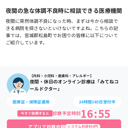
よくあるご質問
夜間の急な体調不良時に相談できる医療機関
夜間に突然体調不良になった時、まずは今から相談で
きる病院を探さないといけないですよね。こちらの記
事では、
宮城郡松島町
でお困りの皆様に以下について
ご紹介しています。
【内科・小児科・皮膚科・アレルギー】
夜間・休日のオンライン診療は「みてねコ
ールドクター」
医療証・保険証適用
24時間365日受付中
16
:
55
診察予定時刻
今すぐ依頼すると
アプリで診察依頼
システム利用料0円