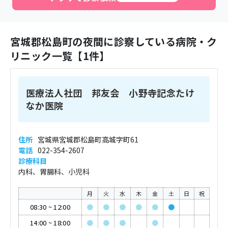
宮城郡松島町
の夜間に診察している病院・ク
リニック一覧【
1
件】
医療法人社団 邦友会 小野寺記念たけ
なか医院
住所
宮城県宮城郡松島町高城字町61
電話
022-354-2607
診療科目
内科、胃腸科、小児科
月
火
水
木
金
土
日
祝
08:30
~
12:00
●
●
●
●
●
●
14:00
~
18:00
●
●
●
●