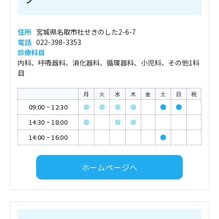
住所
宮城県名取市杜せきのした2-6-7
電話
022-398-3353
診療科目
内科、呼吸器科、消化器科、循環器科、小児科、その他1科
目
月
火
水
木
金
土
日
祝
09:00
~
12:30
●
●
●
●
●
●
14:30
~
18:00
●
●
●
14:00
~
16:00
●
ホームページへ