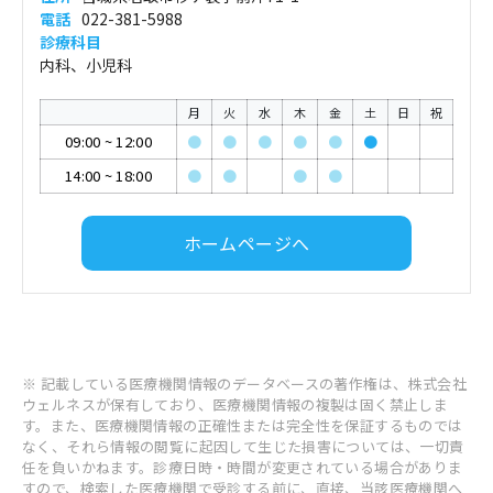
電話
022-381-5988
診療科目
内科、小児科
月
火
水
木
金
土
日
祝
09:00
~
12:00
●
●
●
●
●
●
14:00
~
18:00
●
●
●
●
ホームページへ
※ 記載している医療機関情報のデータベースの著作権は、株式会社
ウェルネスが保有しており、医療機関情報の複製は固く禁止しま
す。また、医療機関情報の正確性または完全性を保証するものでは
なく、それら情報の閲覧に起因して生じた損害については、一切責
任を負いかねます。診療日時・時間が変更されている場合がありま
すので、検索した医療機関で受診する前に、直接、当該医療機関へ