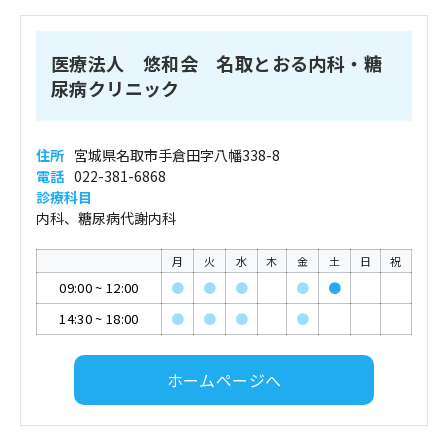
医療法人 悠和会 名取とおる内科・糖
尿病クリニック
住所
宮城県名取市手倉田字八幡338-8
電話
022-381-6868
診療科目
内科、糖尿病代謝内科
月
火
水
木
金
土
日
祝
09:00
~
12:00
●
●
●
●
●
14:30
~
18:00
●
●
●
●
ホームページへ