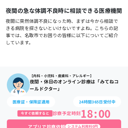
よくあるご質問
夜間の急な体調不良時に相談できる医療機関
夜間に突然体調不良になった時、まずは今から相談で
きる病院を探さないといけないですよね。こちらの記
事では、
名取市
でお困りの皆様に以下についてご紹介
しています。
【内科・小児科・皮膚科・アレルギー】
夜間・休日のオンライン診療は「みてねコ
ールドクター」
医療証・保険証適用
24時間365日受付中
18
:
00
診察予定時刻
今すぐ依頼すると
アプリで診察依頼
システム利用料0円