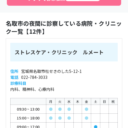
名取市
の夜間に診察している病院・クリニッ
ク一覧【
12
件】
ストレスケア・クリニック ルメート
住所
宮城県名取市杜せきのした5-12-1
電話
022-784-3033
診療科目
内科、精神科、心療内科
月
火
水
木
金
土
日
祝
09:30
~
13:00
●
●
●
●
15:00
~
18:00
●
●
●
●
09:00
~
17:00
●