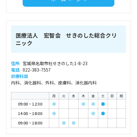
医療法人 宏智会 せきのした総合クリ
ニック
住所
宮城県名取市杜せきのした1-8-23
電話
022-383-7557
診療科目
内科、消化器科、外科、皮膚科、消化器内科
月
火
水
木
金
土
日
祝
09:00
~
12:30
●
●
●
●
14:00
~
18:00
●
●
●
09:00
~
18:00
●
●