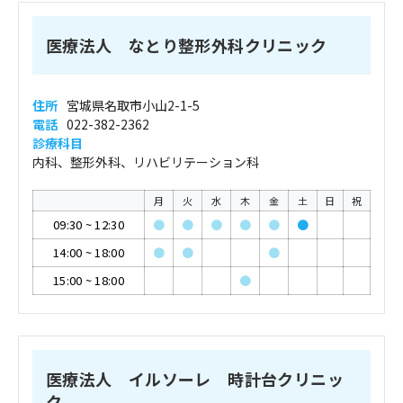
医療法人 なとり整形外科クリニック
住所
宮城県名取市小山2-1-5
電話
022-382-2362
診療科目
内科、整形外科、リハビリテーション科
月
火
水
木
金
土
日
祝
09:30
~
12:30
●
●
●
●
●
●
14:00
~
18:00
●
●
●
15:00
~
18:00
●
医療法人 イルソーレ 時計台クリニッ
ク