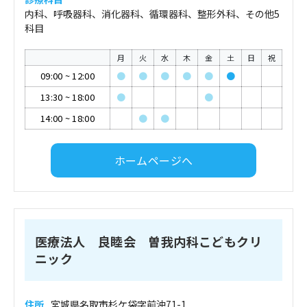
内科、呼吸器科、消化器科、循環器科、整形外科、その他5
科目
月
火
水
木
金
土
日
祝
09:00
~
12:00
●
●
●
●
●
●
13:30
~
18:00
●
●
14:00
~
18:00
●
●
ホームページへ
医療法人 良睦会 曽我内科こどもクリ
ニック
住所
宮城県名取市杉ケ袋字前沖71-1