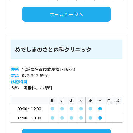
ホームページへ
めでしまのさと内科クリニック
住所
宮城県名取市愛島郷1-16-28
電話
022-302-6551
診療科目
内科、胃腸科、小児科
月
火
水
木
金
土
日
祝
09:00
~
12:00
●
●
●
●
●
●
14:00
~
18:00
●
●
●
●
●
●