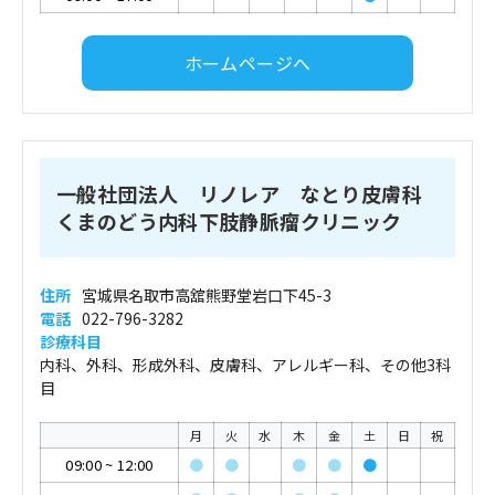
ホームページへ
一般社団法人 リノレア なとり皮膚科
くまのどう内科下肢静脈瘤クリニック
住所
宮城県名取市高舘熊野堂岩口下45-3
電話
022-796-3282
診療科目
内科、外科、形成外科、皮膚科、アレルギー科、その他3科
目
月
火
水
木
金
土
日
祝
09:00
~
12:00
●
●
●
●
●