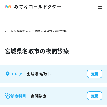
内科
ホーム
>
病院検索
>
宮城県
>
名取市
>
夜間診療
小児科
宮城県
名取市
の夜間診療
花粉症
皮膚科
宮城県
名取市
エリア
変更
感染症
お役立ち記事
夜間診療
診療科目
変更
お知らせ