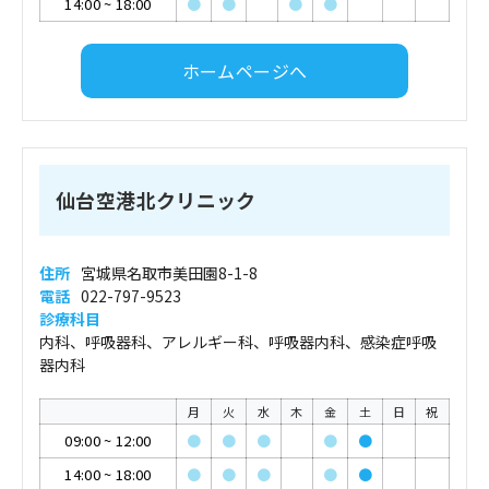
14:00
~
18:00
●
●
●
●
ホームページへ
仙台空港北クリニック
住所
宮城県名取市美田園8-1-8
電話
022-797-9523
診療科目
内科、呼吸器科、アレルギー科、呼吸器内科、感染症呼吸
器内科
月
火
水
木
金
土
日
祝
09:00
~
12:00
●
●
●
●
●
14:00
~
18:00
●
●
●
●
●