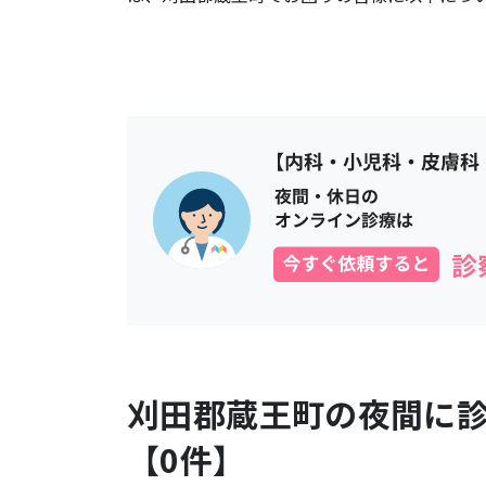
刈田郡蔵王町
の夜間に
【
0
件】