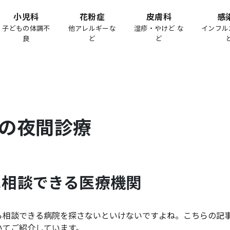
小児科
花粉症
皮膚科
感
子どもの体調不
他アレルギーな
湿疹・やけど な
インフル
良
ど
ど
の夜間診療
に相談できる医療機関
ら相談できる病院を探さないといけないですよね。こちらの記
いてご紹介しています。