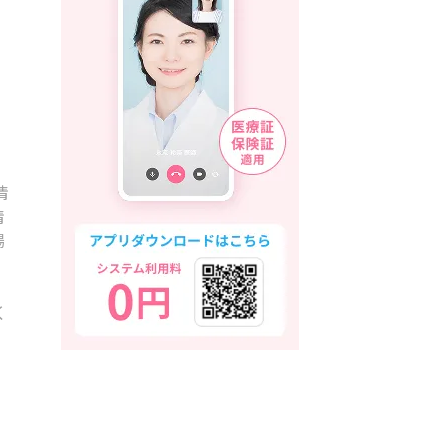
情
情
場
く