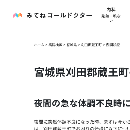
内科
発熱・咳な
ど
ホーム
>
病院検索
>
宮城県
>
刈田郡蔵王町
>
夜間診療
宮城県
刈田郡蔵王町
夜間の急な体調不良時
夜間に突然体調不良になった時、まずは今か
は、
刈田郡蔵王町
でお困りの皆様に以下につ