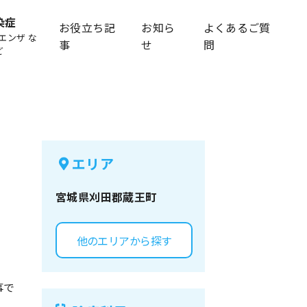
染症
お役立ち記
お知ら
よくあるご質
エンザ な
事
せ
問
ど
エリア
宮城県
刈田郡蔵王町
他のエリアから探す
事で