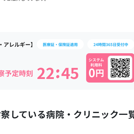
:
2
2
4
5
診察している病院・クリニック一