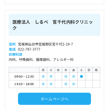
医療法人 しるべ 宮千代内科クリニッ
ク
住所
宮城県仙台市宮城野区宮千代2-19-7
電話
022-797-3777
診療科目
内科、呼吸器科、循環器科、アレルギー科
月
火
水
木
金
土
日
祝
09:00
~
12:30
●
●
●
●
●
14:30
~
18:00
●
●
●
●
ホームページへ