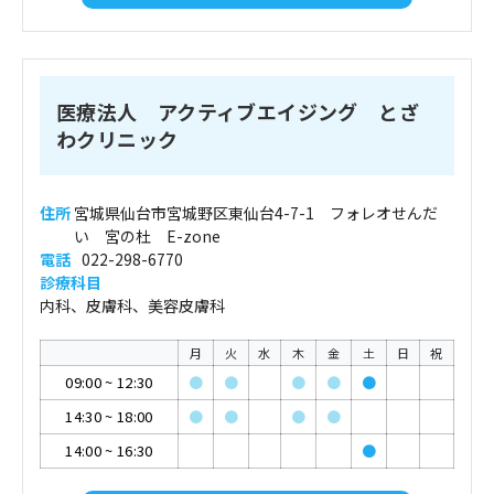
医療法人 アクティブエイジング とざ
わクリニック
住所
宮城県仙台市宮城野区東仙台4-7-1 フォレオせんだ
い 宮の杜 E-zone
電話
022-298-6770
診療科目
内科、皮膚科、美容皮膚科
月
火
水
木
金
土
日
祝
09:00
~
12:30
●
●
●
●
●
14:30
~
18:00
●
●
●
●
14:00
~
16:30
●