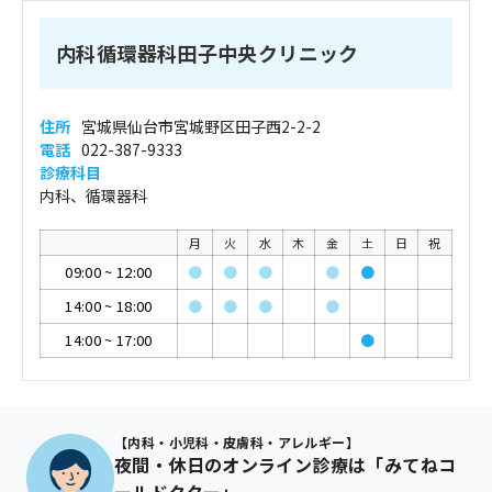
内科循環器科田子中央クリニック
住所
宮城県仙台市宮城野区田子西2-2-2
電話
022-387-9333
診療科目
内科、循環器科
月
火
水
木
金
土
日
祝
09:00
~
12:00
●
●
●
●
●
14:00
~
18:00
●
●
●
●
14:00
~
17:00
●
【内科・小児科・皮膚科・アレルギー】
夜間・休日のオンライン診療は「みてねコ