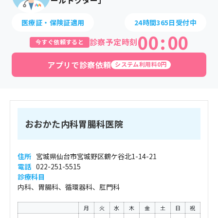
ールドクター」
医療証・保険証適用
24時間365日受付中
00
:
00
診察予定時刻
今すぐ依頼すると
アプリで診察依頼
システム利用料0円
おおかた内科胃腸科医院
住所
宮城県仙台市宮城野区鶴ケ谷北1-14-21
電話
022-251-5515
診療科目
内科、胃腸科、循環器科、肛門科
月
火
水
木
金
土
日
祝