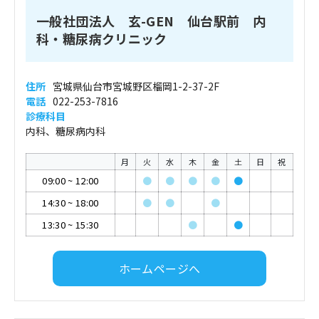
一般社団法人 玄-GEN 仙台駅前 内
科・糖尿病クリニック
住所
宮城県仙台市宮城野区榴岡1-2-37-2F
電話
022-253-7816
診療科目
内科、糖尿病内科
月
火
水
木
金
土
日
祝
09:00
~
12:00
●
●
●
●
●
14:30
~
18:00
●
●
●
13:30
~
15:30
●
●
ホームページへ