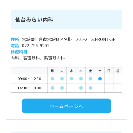
仙台みらい内科
住所
宮城県仙台市宮城野区名掛丁201-2 S.FRONT-5F
電話
022-794-9201
診療科目
内科、循環器科、循環器内科
月
火
水
木
金
土
日
祝
09:00
~
12:30
●
●
●
●
●
●
14:30
~
18:00
●
●
●
●
ホームページへ