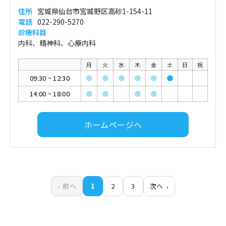
住所
宮城県仙台市宮城野区高砂1-154-11
電話
022-290-5270
診療科目
内科、精神科、心療内科
月
火
水
木
金
土
日
祝
09:30
~
12:30
●
●
●
●
●
●
14:00
~
18:00
●
●
●
●
ホームページへ
前へ
1
2
3
次へ