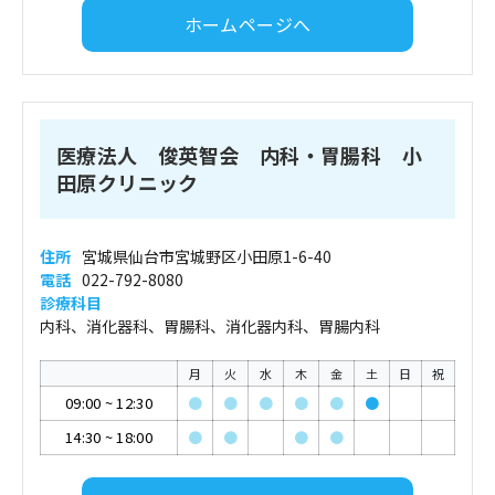
ホームページへ
医療法人 俊英智会 内科・胃腸科 小
田原クリニック
住所
宮城県仙台市宮城野区小田原1-6-40
電話
022-792-8080
診療科目
内科、消化器科、胃腸科、消化器内科、胃腸内科
月
火
水
木
金
土
日
祝
09:00
~
12:30
●
●
●
●
●
●
14:30
~
18:00
●
●
●
●