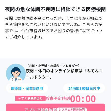
よくあるご質問
夜間の急な体調不良時に相談できる医療機関
夜間に突然体調不良になった時、まずは今から相談で
きる病院を探さないといけないですよね。こちらの記
事では、
仙台市宮城野区
でお困りの皆様に以下につい
てご紹介しています。
【内科・小児科・皮膚科・アレルギー】
夜間・休日のオンライン診療は「みてねコ
ールドクター」
医療証・保険証適用
24時間365日受付中
00
:
00
診察予定時刻
今すぐ依頼すると
アプリで診察依頼
システム利用料0円