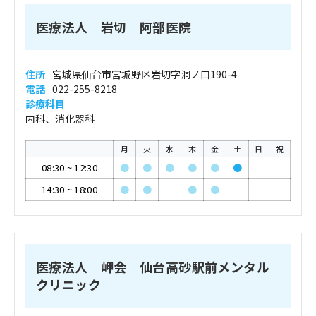
医療法人 岩切 阿部医院
住所
宮城県仙台市宮城野区岩切字洞ノ口190-4
電話
022-255-8218
診療科目
内科、消化器科
月
火
水
木
金
土
日
祝
08:30
~
12:30
●
●
●
●
●
●
14:30
~
18:00
●
●
●
●
医療法人 岬会 仙台高砂駅前メンタル
クリニック