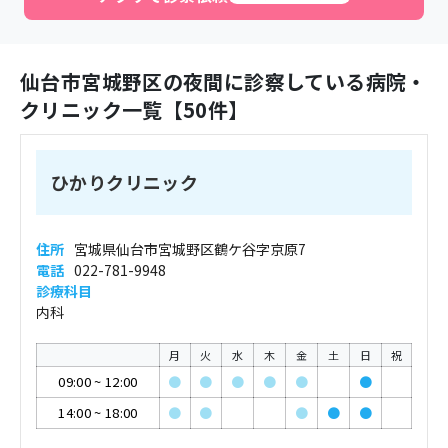
仙台市宮城野区
の夜間に診察している病院・
クリニック一覧【
50
件】
ひかりクリニック
住所
宮城県仙台市宮城野区鶴ケ谷字京原7
電話
022-781-9948
診療科目
内科
月
火
水
木
金
土
日
祝
09:00
~
12:00
●
●
●
●
●
●
14:00
~
18:00
●
●
●
●
●