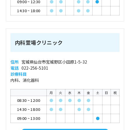
09:00
~
12:30
●
●
●
●
●
14:30
~
18:00
●
●
●
●
内科萱場クリニック
住所
宮城県仙台市宮城野区小田原1-5-32
電話
022-256-5101
診療科目
内科、消化器科
月
火
水
木
金
土
日
祝
08:30
~
12:00
●
●
●
●
●
14:30
~
18:00
●
●
●
●
09:00
~
13:00
●