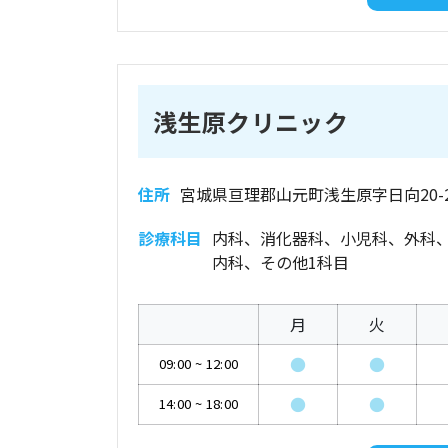
浅生原クリニック
住所
宮城県亘理郡山元町浅生原字日向20-
診療科目
内科、消化器科、小児科、外科
内科、その他1科目
月
火
●
●
09:00
~
12:00
●
●
14:00
~
18:00