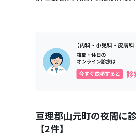
亘理郡山元町
の夜間に
【
2
件】