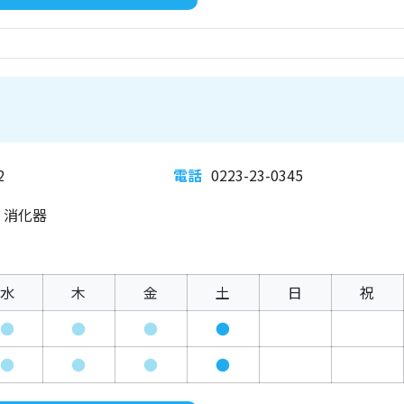
2
電話
0223-23-0345
、消化器
水
木
金
土
日
祝
●
●
●
●
●
●
●
●