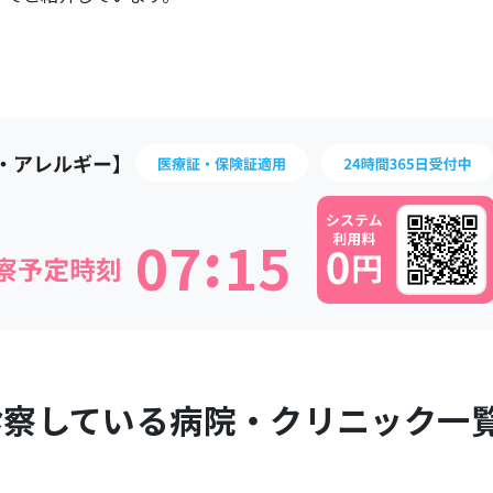
:
0
7
1
5
診察している病院・クリニック一