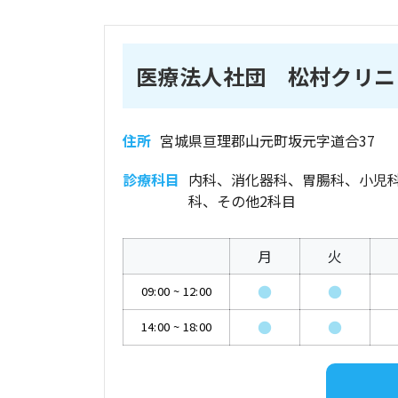
医療法人社団 松村クリニ
住所
宮城県亘理郡山元町坂元字道合37
診療科目
内科、消化器科、胃腸科、小児
科、その他2科目
月
火
●
●
09:00
~
12:00
●
●
14:00
~
18:00