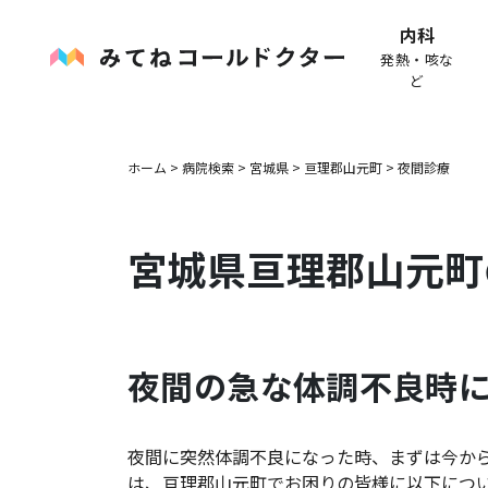
内科
発熱・咳な
ど
ホーム
>
病院検索
>
宮城県
>
亘理郡山元町
>
夜間診療
宮城県
亘理郡山元町
夜間の急な体調不良時
夜間に突然体調不良になった時、まずは今か
は、
亘理郡山元町
でお困りの皆様に以下につ