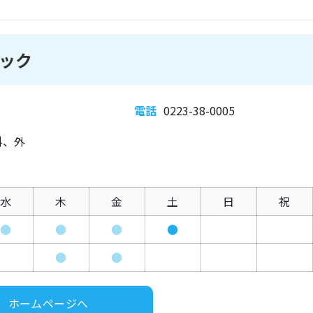
ック
電話
0223-38-0005
科、外
水
木
金
土
日
祝
●
●
●
●
●
●
ホームページへ