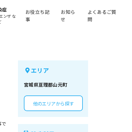
染症
お役立ち記
お知ら
よくあるご質
エンザ な
事
せ
問
ど
エリア
宮城県
亘理郡山元町
他のエリアから探す
事で