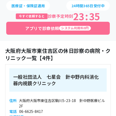
医療証・保険証適用
24時間365日受付中
23
:
35
診察予定時刻
今すぐ依頼すると
アプリで診察依頼
システム利用料0円
大阪府
大阪市東住吉区
の休日診察の病院・ク
リニック一覧【
4
件】
一般社団法人 七星会 針中野内科消化
器内視鏡クリニック
住所
大阪府大阪市東住吉区駒川5-23-18 針中野医療ビル
2F
電話
06-6625-8417