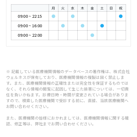
月
火
水
木
金
土
日
祝
09:00
~
22:15
●
●
●
09:00
~
16:00
●
●
●
09:00
~
22:00
●
※ 記載している医療機関情報のデータベースの著作権は、株式会社
ウェルネスが保有しており、医療機関情報の複製は固く禁止しま
す。また、医療機関情報の正確性または完全性を保証するものでは
なく、それら情報の閲覧に起因して生じた損害については、一切責
任を負いかねます。診療日時・時間が変更されている場合がありま
すので、検索した医療機関で受診する前に、直接、当該医療機関へ
お問い合わせください。
また、医療機関の皆様におかれましては、医療機関情報に関する確
認、修正等は、弊社までお問い合わせください。