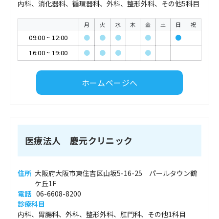
内科、消化器科、循環器科、外科、整形外科、その他5科目
月
火
水
木
金
土
日
祝
09:00
~
12:00
●
●
●
●
●
16:00
~
19:00
●
●
●
●
ホームページへ
医療法人 慶元クリニック
住所
大阪府大阪市東住吉区山坂5-16-25 パールタウン鶴
ケ丘1F
電話
06-6608-8200
診療科目
内科、胃腸科、外科、整形外科、肛門科、その他1科目