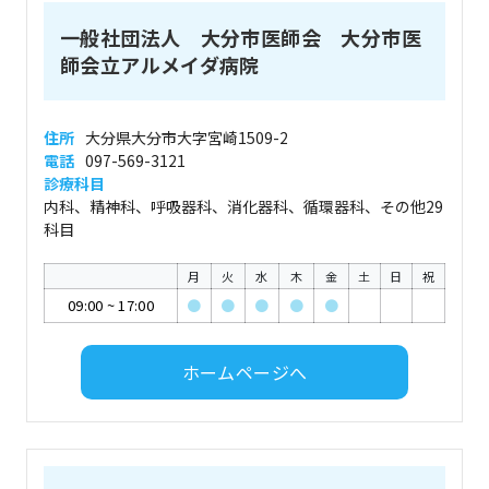
一般社団法人 大分市医師会 大分市医
師会立アルメイダ病院
住所
大分県大分市大字宮崎1509-2
電話
097-569-3121
診療科目
内科、精神科、呼吸器科、消化器科、循環器科、その他29
科目
月
火
水
木
金
土
日
祝
09:00
~
17:00
●
●
●
●
●
ホームページへ