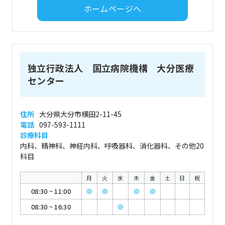
ホームページへ
独立行政法人 国立病院機構 大分医療
センター
住所
大分県大分市横田2-11-45
電話
097-593-1111
診療科目
内科、精神科、神経内科、呼吸器科、消化器科、その他20
科目
月
火
水
木
金
土
日
祝
08:30
~
11:00
●
●
●
●
08:30
~
16:30
●