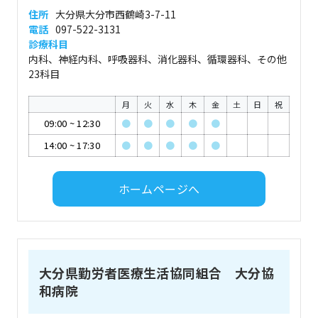
住所
大分県大分市西鶴崎3-7-11
電話
097-522-3131
診療科目
内科、神経内科、呼吸器科、消化器科、循環器科、その他
23科目
月
火
水
木
金
土
日
祝
09:00
~
12:30
●
●
●
●
●
14:00
~
17:30
●
●
●
●
●
ホームページへ
大分県勤労者医療生活協同組合 大分協
和病院