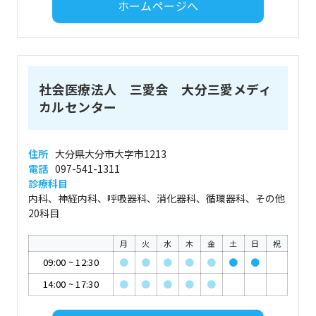
ホームページへ
社会医療法人 三愛会 大分三愛メディ
カルセンター
住所
大分県大分市大字市1213
電話
097-541-1311
診療科目
内科、神経内科、呼吸器科、消化器科、循環器科、その他
20科目
月
火
水
木
金
土
日
祝
09:00
~
12:30
●
●
●
●
●
●
●
14:00
~
17:30
●
●
●
●
●