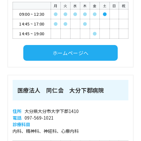
月
火
水
木
金
土
日
祝
09:00
~
12:30
●
●
●
●
●
●
14:45
~
17:00
●
●
●
14:45
~
19:00
●
ホームページへ
医療法人 同仁会 大分下郡病院
住所
大分県大分市大字下郡1410
電話
097-569-1021
診療科目
内科、精神科、神経科、心療内科