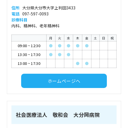
住所
大分県大分市大字上判田3433
電話
097-597-0093
診療科目
内科、精神科、老年精神科
月
火
水
木
金
土
日
祝
09:00
~
12:30
●
●
●
●
●
13:30
~
17:30
●
●
●
13:00
~
17:30
●
●
ホームページへ
社会医療法人 敬和会 大分岡病院