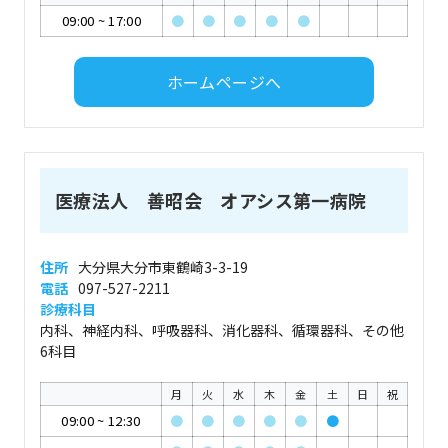
09:00
~
17:00
●
●
●
●
●
ホームページへ
医療法人 善昭会 オアシス第一病院
住所
大分県大分市東鶴崎3-3-19
電話
097-527-2211
診療科目
内科、神経内科、呼吸器科、消化器科、循環器科、その他
6科目
月
火
水
木
金
土
日
祝
09:00
~
12:30
●
●
●
●
●
●