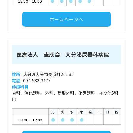
13:30
~
18:00
●
●
●
●
●
ホームページへ
医療法人 圭成会 大分泌尿器科病院
住所
大分県大分市長浜町2-1-32
電話
097-532-3177
診療科目
内科、消化器科、外科、整形外科、泌尿器科、その他5科
目
月
火
水
木
金
土
日
祝
09:00
~
12:00
●
●
●
●