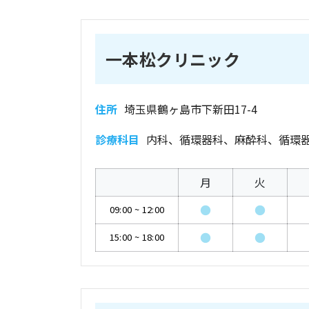
一本松クリニック
住所
埼玉県鶴ヶ島市下新田17-4
診療科目
内科、循環器科、麻酔科、循環
月
火
●
●
09:00
~
12:00
●
●
15:00
~
18:00