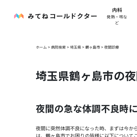
内科
発熱・咳な
ど
ホーム
>
病院検索
>
埼玉県
>
鶴ヶ島市
>
夜間診療
埼玉県
鶴ヶ島市
の夜
夜間の急な体調不良時
夜間に突然体調不良になった時、まずは今か
は、
鶴ヶ島市
でお困りの皆様に以下について