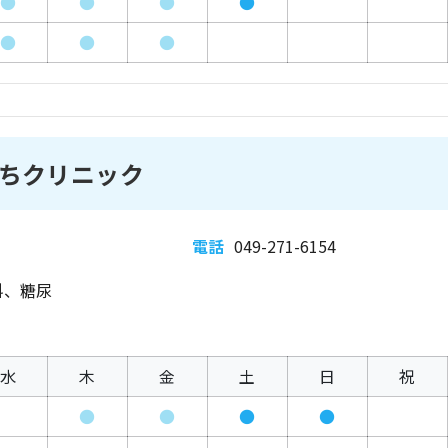
●
●
●
●
●
●
●
ちクリニック
電話
049-271-6154
科、糖尿
水
木
金
土
日
祝
●
●
●
●