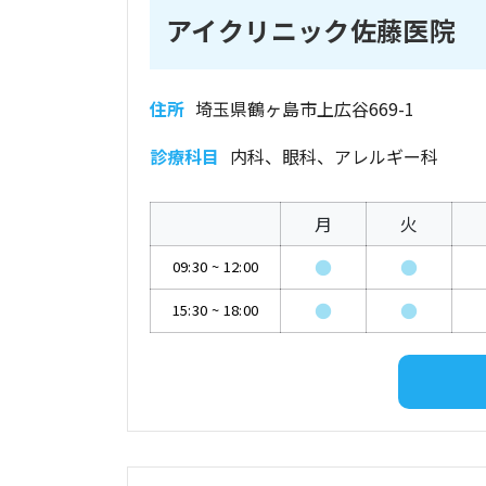
アイクリニック佐藤医院
住所
埼玉県鶴ヶ島市上広谷669-1
診療科目
内科、眼科、アレルギー科
月
火
●
●
09:30
~
12:00
●
●
15:30
~
18:00