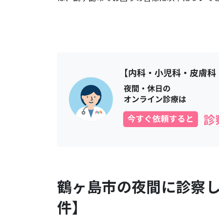
鶴ヶ島市
の夜間に診察
件】