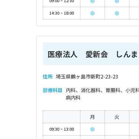
●
●
09:00
~
12:30
●
●
14:30
~
18:00
医療法人 愛新会 しんま
住所
埼玉県鶴ヶ島市新町2-23-23
診療科目
内科、消化器科、胃腸科、小児
病内科
月
火
●
09:30
~
13:00