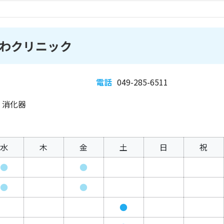
わクリニック
電話
049-285-6511
、消化器
水
木
金
土
日
祝
●
●
●
●
●