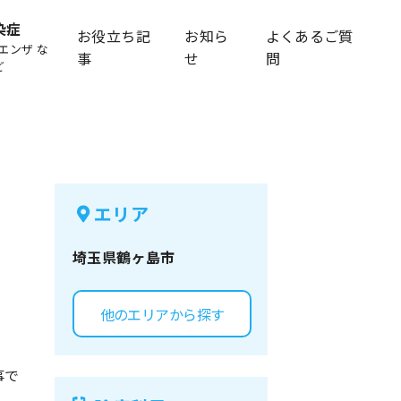
染症
お役立ち記
お知ら
よくあるご質
エンザ な
事
せ
問
ど
エリア
埼玉県
鶴ヶ島市
他のエリアから探す
事で