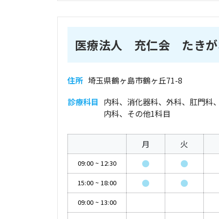
医療法人 充仁会 たきが
住所
埼玉県鶴ヶ島市鶴ヶ丘71-8
診療科目
内科、消化器科、外科、肛門科
内科、その他1科目
月
火
●
●
09:00
~
12:30
●
●
15:00
~
18:00
09:00
~
13:00