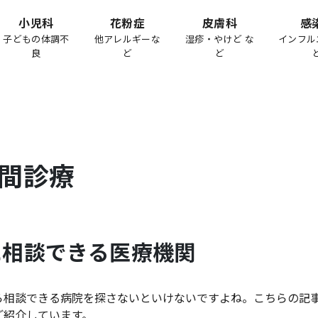
小児科
花粉症
皮膚科
感
子どもの体調不
他アレルギーな
湿疹・やけど な
インフル
良
ど
ど
間診療
に相談できる医療機関
ら相談できる病院を探さないといけないですよね。こちらの記
ご紹介しています。