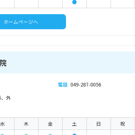
●
ホームページへ
院
電話
049-287-0056
科、外
水
木
金
土
日
祝