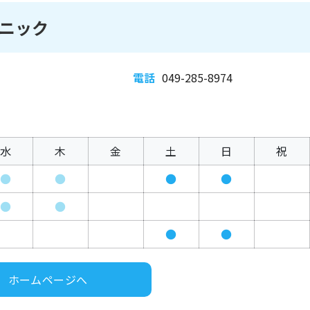
ニック
電話
049-285-8974
水
木
金
土
日
祝
●
●
●
●
●
●
●
●
ホームページへ