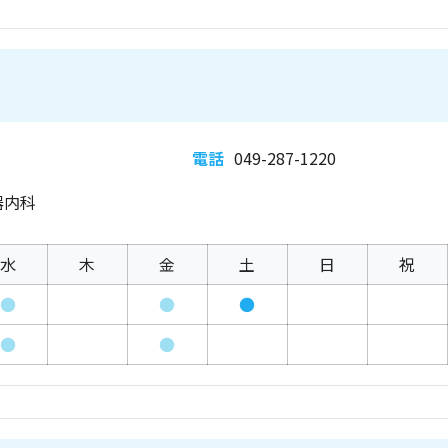
電話
049-287-1220
器内科
水
木
金
土
日
祝
●
●
●
●
●