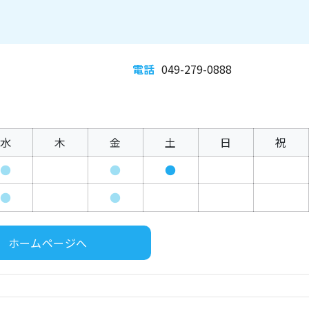
電話
049-279-0888
水
木
金
土
日
祝
●
●
●
●
●
ホームページへ