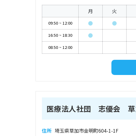
月
火
●
●
09:50
~
12:00
●
16:50
~
18:30
08:50
~
12:00
医療法人社団 志優会 草
住所
埼玉県草加市金明町604-1-1F