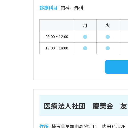
診療科目
内科、外科
月
火
●
●
09:00
~
12:00
●
●
13:00
~
18:00
医療法人社団 慶榮会 友
住所
埼玉県草加市高砂2-11 内田ビル2F