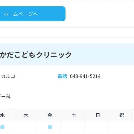
ホームページへ
かだこどもクリニック
ィカルコ
電話
048-941-5214
ギー科
水
木
金
土
日
祝
●
●