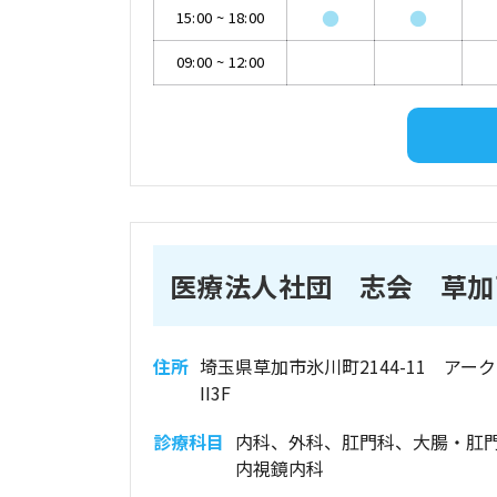
●
●
15:00
~
18:00
09:00
~
12:00
医療法人社団 志会 草加
住所
埼玉県草加市氷川町2144-11 アー
II3F
診療科目
内科、外科、肛門科、大腸・肛
内視鏡内科