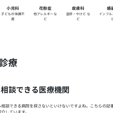
小児科
花粉症
皮膚科
感
子どもの体調不
他アレルギーな
湿疹・やけど な
インフル
良
ど
ど
診療
に相談できる医療機関
ら相談できる病院を探さないといけないですよね。こちらの記
紹介しています。