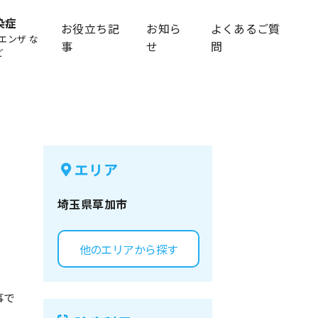
染症
お役立ち記
お知ら
よくあるご質
エンザ な
事
せ
問
ど
エリア
埼玉県
草加市
他のエリアから探す
事で