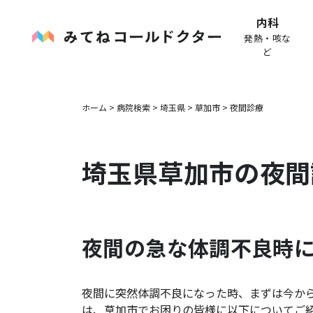
内科
発熱・咳な
ど
ホーム
>
病院検索
>
埼玉県
>
草加市
>
夜間診療
埼玉県
草加市
の夜間
夜間の急な体調不良時
夜間に突然体調不良になった時、まずは今か
は、
草加市
でお困りの皆様に以下についてご