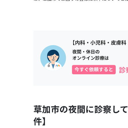
草加市
の夜間に診察し
件】