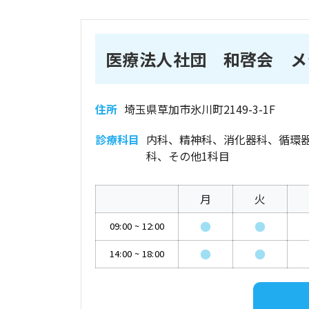
医療法人社団 和啓会 メ
住所
埼玉県草加市氷川町2149-3-1F
診療科目
内科、精神科、消化器科、循環
科、その他1科目
月
火
●
●
09:00
~
12:00
●
●
14:00
~
18:00