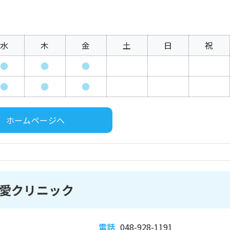
水
木
金
土
日
祝
●
●
●
●
●
●
ホームページへ
愛クリニック
電話
048-928-1191