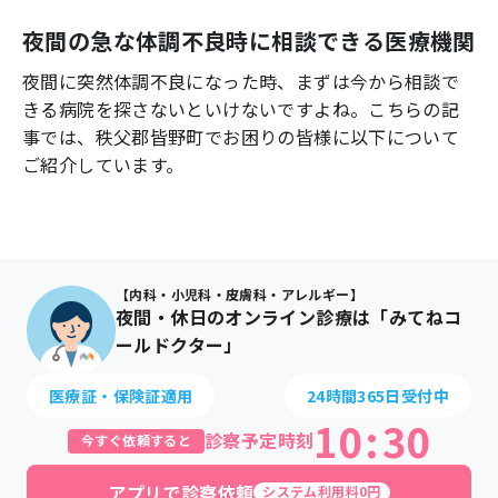
よくあるご質問
夜間の急な体調不良時に相談できる医療機関
夜間に突然体調不良になった時、まずは今から相談で
きる病院を探さないといけないですよね。こちらの記
事では、
秩父郡皆野町
でお困りの皆様に以下について
ご紹介しています。
【内科・小児科・皮膚科・アレルギー】
夜間・休日のオンライン診療は「みてねコ
ールドクター」
医療証・保険証適用
24時間365日受付中
10
:
30
診察予定時刻
今すぐ依頼すると
アプリで診察依頼
システム利用料0円