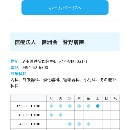
ホームページへ
医療法人 徳洲会 皆野病院
住所
埼玉県秩父郡皆野町大字皆野2031-1
電話
0494-62-6300
診療科目
内科、呼吸器科、消化器科、循環器科、小児科、その他15
科目
月
火
水
木
金
土
日
祝
09:00
~
13:00
●
●
●
●
●
●
16:30
~
19:00
●
●
14:00
~
19:00
●
●
●