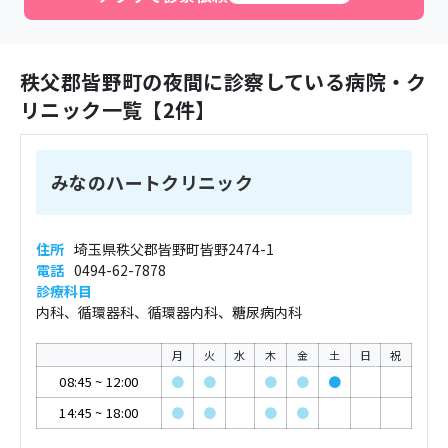
秩父郡皆野町
の夜間に診察している病院・ク
リニック一覧【
2
件】
みなのハートクリニック
住所
埼玉県秩父郡皆野町皆野2474-1
電話
0494-62-7878
診療科目
内科、循環器科、循環器内科、糖尿病内科
月
火
水
木
金
土
日
祝
08:45
~
12:00
●
●
●
●
●
14:45
~
18:00
●
●
●
●