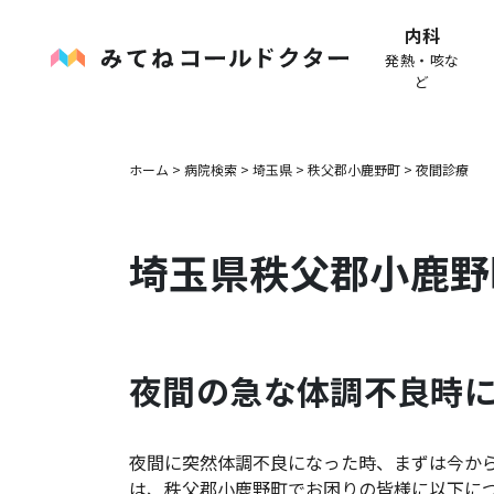
内科
発熱・咳な
ど
ホーム
>
病院検索
>
埼玉県
>
秩父郡小鹿野町
>
夜間診療
埼玉県
秩父郡小鹿野
夜間の急な体調不良時
夜間に突然体調不良になった時、まずは今か
は、
秩父郡小鹿野町
でお困りの皆様に以下に