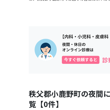
秩父郡小鹿野町
の夜間
覧【
0
件】