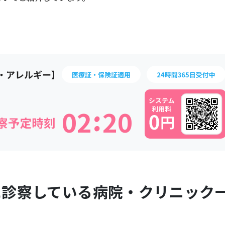
:
0
2
2
0
に診察している病院・クリニック