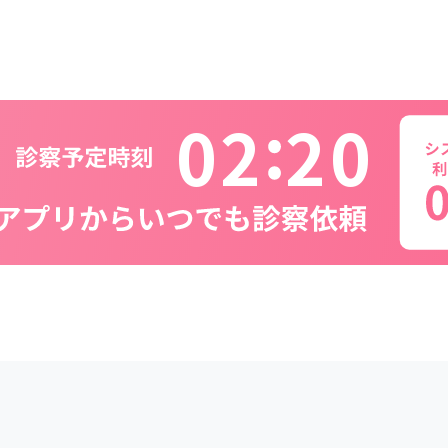
0
2
2
0