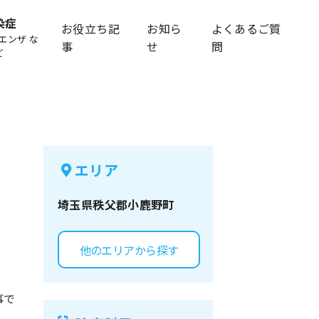
染症
お役立ち記
お知ら
よくあるご質
エンザ な
事
せ
問
ど
エリア
埼玉県
秩父郡小鹿野町
他のエリアから探す
事で