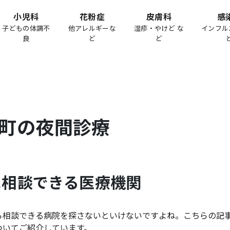
小児科
花粉症
皮膚科
感
子どもの体調不
他アレルギーな
湿疹・やけど な
インフル
良
ど
ど
町
の夜間診療
に相談できる医療機関
ら相談できる病院を探さないといけないですよね。こちらの記
ついてご紹介しています。