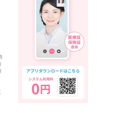
情
情
場
く