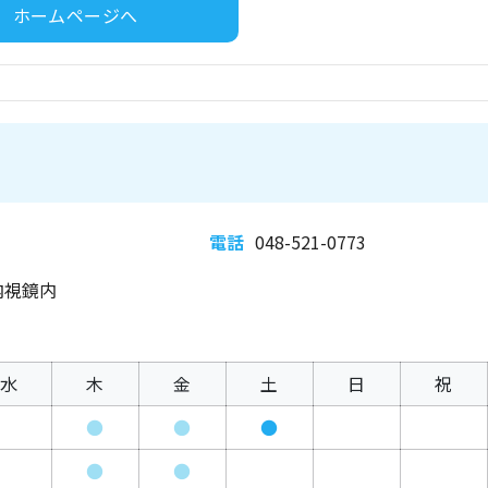
ホームページへ
電話
048-521-0773
内視鏡内
水
木
金
土
日
祝
●
●
●
●
●