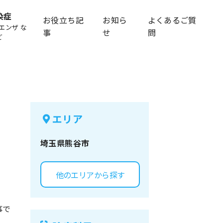
染症
お役立ち記
お知ら
よくあるご質
エンザ な
事
せ
問
ど
エリア
埼玉県
熊谷市
他のエリアから探す
事で