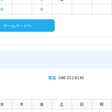
●
●
ホームページへ
電話
048-532-6145
水
木
金
土
日
祝