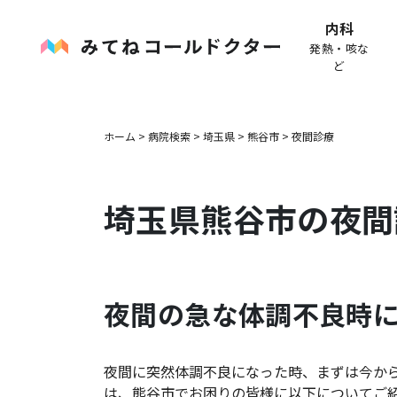
内科
発熱・咳な
ど
ホーム
>
病院検索
>
埼玉県
>
熊谷市
>
夜間診療
埼玉県
熊谷市
の夜間
夜間の急な体調不良時
夜間に突然体調不良になった時、まずは今か
は、
熊谷市
でお困りの皆様に以下についてご