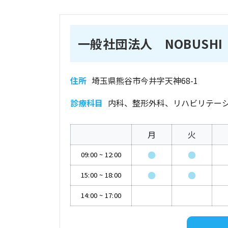
一般社団法人 NOBUSH
住所
埼玉県熊谷市今井字天神68-1
診療科目
内科、整形外科、リハビリテー
月
火
●
●
09:00
~
12:00
●
●
15:00
~
18:00
14:00
~
17:00