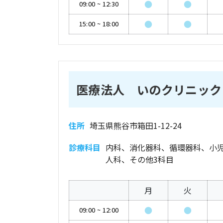
●
●
09:00
~
12:30
●
●
15:00
~
18:00
医療法人 いのクリニック
住所
埼玉県熊谷市箱田1-12-24
診療科目
内科、消化器科、循環器科、小
人科、その他3科目
月
火
●
●
09:00
~
12:00