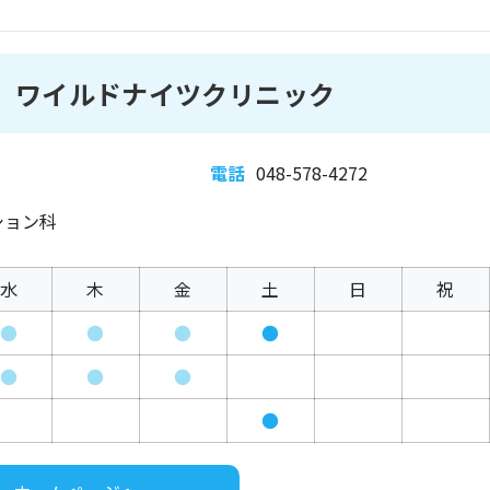
I ワイルドナイツクリニック
電話
048-578-4272
ション科
水
木
金
土
日
祝
●
●
●
●
●
●
●
●