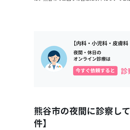
熊谷市
の夜間に診察し
件】