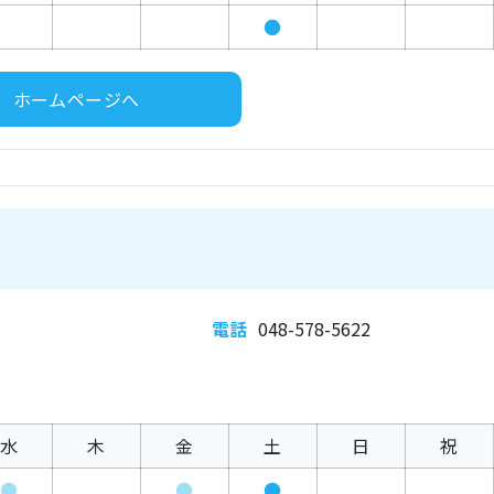
●
ホームページへ
電話
048-578-5622
水
木
金
土
日
祝
●
●
●