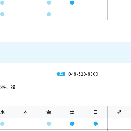
●
●
●
●
●
電話
048-528-8300
児科、婦
水
木
金
土
日
祝
●
●
●
●