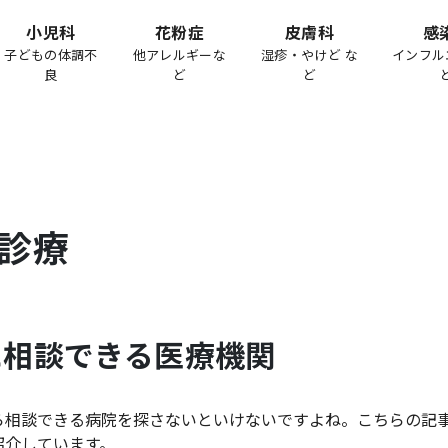
小児科
花粉症
皮膚科
感
子どもの体調不
他アレルギーな
湿疹・やけど な
インフル
良
ど
ど
診療
に相談できる医療機関
ら相談できる病院を探さないといけないですよね。こちらの記
紹介しています。