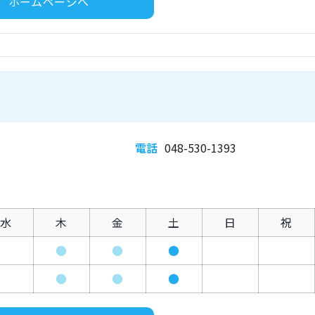
ホームページへ
電話
048-530-1393
水
木
金
土
日
祝
●
●
●
●
●
●