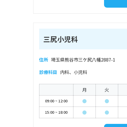
三尻小児科
住所
埼玉県熊谷市三ケ尻八幡2887-1
診療科目
内科、小児科
月
火
●
●
09:00
~
12:00
●
●
15:00
~
18:00