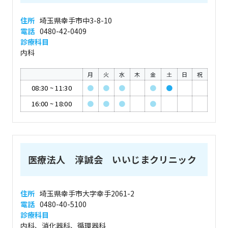
住所
埼玉県幸手市中3-8-10
電話
0480-42-0409
診療科目
内科
月
火
水
木
金
土
日
祝
08:30
~
11:30
●
●
●
●
●
16:00
~
18:00
●
●
●
●
医療法人 淳誠会 いいじまクリニック
住所
埼玉県幸手市大字幸手2061-2
電話
0480-40-5100
診療科目
内科、消化器科、循環器科