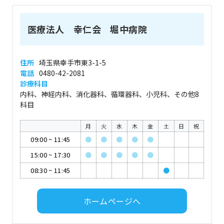
医療法人 幸仁会 堀中病院
住所
埼玉県幸手市東3-1-5
電話
0480-42-2081
診療科目
内科、神経内科、消化器科、循環器科、小児科、その他8
科目
月
火
水
木
金
土
日
祝
09:00
~
11:45
●
●
●
●
●
15:00
~
17:30
●
●
●
●
●
08:30
~
11:45
●
ホームページへ