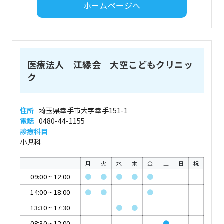
ホームページへ
医療法人 江縁会 大空こどもクリニッ
ク
住所
埼玉県幸手市大字幸手151-1
電話
0480-44-1155
診療科目
小児科
月
火
水
木
金
土
日
祝
09:00
~
12:00
●
●
●
●
●
14:00
~
18:00
●
●
●
13:30
~
17:30
●
●
08:30
~
12:00
●