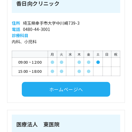
香日向クリニック
住所
埼玉県幸手市大字中川崎739-3
電話
0480-44-3001
診療科目
内科、小児科
月
火
水
木
金
土
日
祝
09:00
~
12:00
●
●
●
●
●
15:00
~
18:00
●
●
●
●
ホームページへ
医療法人 東医院