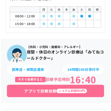
月
火
水
木
金
土
日
祝
08:00
~
12:00
●
●
●
●
●
●
15:00
~
18:00
●
●
●
●
【内科・小児科・皮膚科・アレルギー】
夜間・休日のオンライン診療は「みてねコ
ールドクター」
医療証・保険証適用
24時間365日受付中
16
:
40
診察予定時刻
今すぐ依頼すると
アプリで診察依頼
システム利用料0円