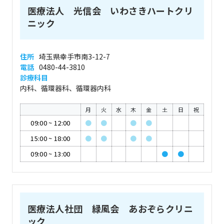
医療法人 光信会 いわさきハートクリ
ニック
住所
埼玉県幸手市南3-12-7
電話
0480-44-3810
診療科目
内科、循環器科、循環器内科
月
火
水
木
金
土
日
祝
09:00
~
12:00
●
●
●
●
15:00
~
18:00
●
●
●
●
09:00
~
13:00
●
●
医療法人社団 緑風会 あおぞらクリニ
ック