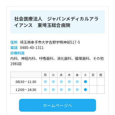
社会医療法人 ジャパンメディカルアラ
イアンス 東埼玉総合病院
住所
埼玉県幸手市大字吉野字明神前517-5
電話
0480-40-1311
診療科目
内科、神経内科、呼吸器科、消化器科、循環器科、その他
19科目
月
火
水
木
金
土
日
祝
08:30
~
11:30
●
●
●
●
●
●
12:00
~
16:30
●
●
●
●
●
●
ホームページへ