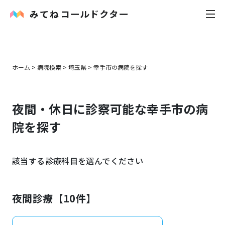
内科
ホーム
>
病院検索
>
埼玉県
>
幸手市
の病院を探す
小児科
夜間・休日に診察可能な
幸手市
の病
花粉症
院を探す
皮膚科
該当する診療科目を選んでください
感染症
お役立ち記事
夜間診療【
10
件】
お知らせ