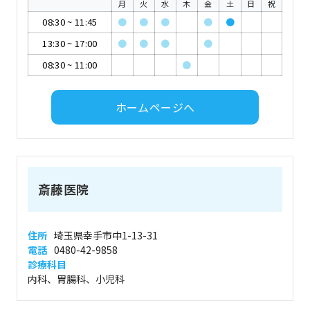
月
火
水
木
金
土
日
祝
08:30
~
11:45
●
●
●
●
●
13:30
~
17:00
●
●
●
●
08:30
~
11:00
●
ホームページへ
斎藤医院
住所
埼玉県幸手市中1-13-31
電話
0480-42-9858
診療科目
内科、胃腸科、小児科