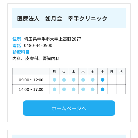
医療法人 如月会 幸手クリニック
住所
埼玉県幸手市大字上高野2077
電話
0480-44-0500
診療科目
内科、皮膚科、腎臓内科
月
火
水
木
金
土
日
祝
09:00
~
12:00
●
●
●
●
●
●
14:00
~
17:00
●
●
●
●
●
●
ホームページへ