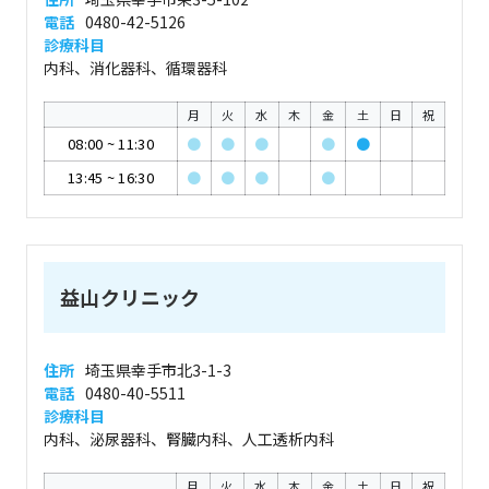
電話
0480-42-5126
診療科目
内科、消化器科、循環器科
月
火
水
木
金
土
日
祝
08:00
~
11:30
●
●
●
●
●
13:45
~
16:30
●
●
●
●
益山クリニック
住所
埼玉県幸手市北3-1-3
電話
0480-40-5511
診療科目
内科、泌尿器科、腎臓内科、人工透析内科
月
火
水
木
金
土
日
祝