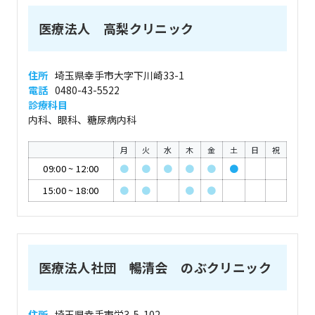
医療法人 高梨クリニック
住所
埼玉県幸手市大字下川崎33-1
電話
0480-43-5522
診療科目
内科、眼科、糖尿病内科
月
火
水
木
金
土
日
祝
09:00
~
12:00
●
●
●
●
●
●
15:00
~
18:00
●
●
●
●
医療法人社団 暢清会 のぶクリニック
住所
埼玉県幸手市栄3-5-102