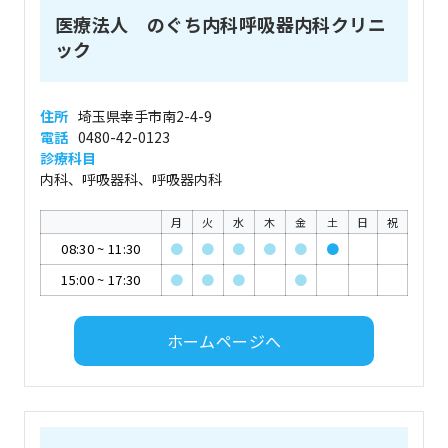
医療法人 のぐち内科呼吸器内科クリニ
ック
住所
埼玉県幸手市南2-4-9
電話
0480-42-0123
診療科目
内科、呼吸器科、呼吸器内科
月
火
水
木
金
土
日
祝
08:30
~
11:30
●
●
●
●
●
●
15:00
~
17:30
●
●
●
●
ホームページへ