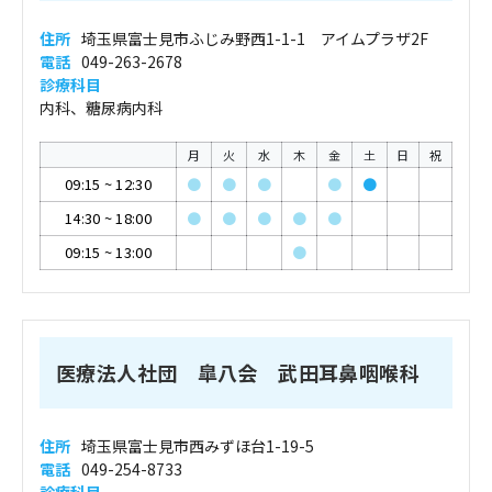
住所
埼玉県富士見市ふじみ野西1-1-1 アイムプラザ2F
電話
049-263-2678
診療科目
内科、糖尿病内科
月
火
水
木
金
土
日
祝
09:15
~
12:30
●
●
●
●
●
14:30
~
18:00
●
●
●
●
●
09:15
~
13:00
●
医療法人社団 皐八会 武田耳鼻咽喉科
住所
埼玉県富士見市西みずほ台1-19-5
電話
049-254-8733