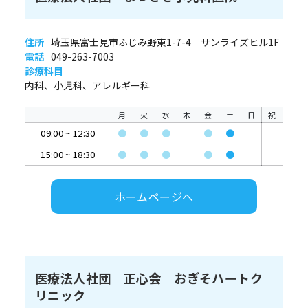
住所
埼玉県富士見市ふじみ野東1-7-4 サンライズヒル1F
電話
049-263-7003
診療科目
内科、小児科、アレルギー科
月
火
水
木
金
土
日
祝
09:00
~
12:30
●
●
●
●
●
15:00
~
18:30
●
●
●
●
●
ホームページへ
医療法人社団 正心会 おぎそハートク
リニック