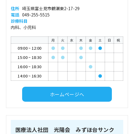
住所
埼玉県富士見市鶴瀬東2-17-29
電話
049-255-5515
診療科目
内科、小児科
月
火
水
木
金
土
日
祝
09:00
~
12:00
●
●
●
●
●
15:00
~
18:30
●
●
●
16:00
~
18:30
●
14:00
~
16:30
●
ホームページへ
医療法人社団 光陽会 みずほ台サンク