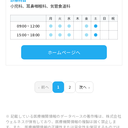
診療科目
小児科、耳鼻咽喉科、気管食道科
月
火
水
木
金
土
日
祝
09:00
~
12:00
●
●
●
●
●
15:00
~
18:00
●
●
●
●
●
ホームページへ
前へ
1
2
次へ
※ 記載している医療機関情報のデータベースの著作権は、株式会社
ウェルネスが保有しており、医療機関情報の複製は固く禁止しま
す。また、医療機関情報の正確性または完全性を保証するものでは