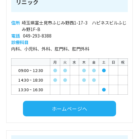
リニック
住所
埼玉県富士見市ふじみ野西1-17-3 ハピネスビルふじ
み野1F-B
電話
049-293-8388
診療科目
内科、小児科、外科、肛門科、肛門外科
月
火
水
木
金
土
日
祝
09:00
~
12:30
●
●
●
●
●
14:30
~
18:30
●
●
●
●
13:30
~
16:30
●
ホームページへ