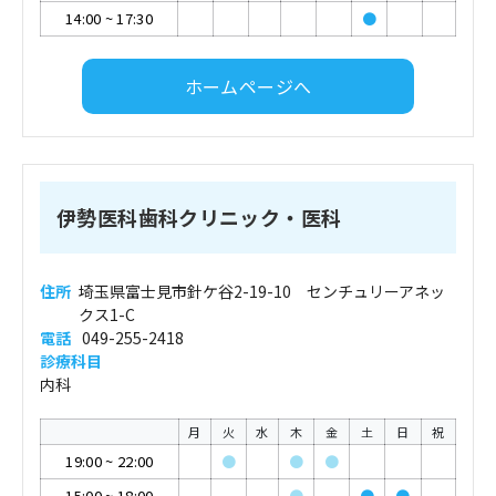
14:00
~
17:30
●
ホームページへ
伊勢医科歯科クリニック・医科
住所
埼玉県富士見市針ケ谷2-19-10 センチュリーアネッ
クス1-C
電話
049-255-2418
診療科目
内科
月
火
水
木
金
土
日
祝
19:00
~
22:00
●
●
●
15:00
~
18:00
●
●
●