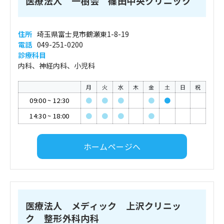
医療法人 一樹会 篠田中央クリニック
住所
埼玉県富士見市鶴瀬東1-8-19
電話
049-251-0200
診療科目
内科、神経内科、小児科
月
火
水
木
金
土
日
祝
09:00
~
12:30
●
●
●
●
●
14:30
~
18:00
●
●
●
●
ホームページへ
医療法人 メディック 上沢クリニッ
ク 整形外科内科