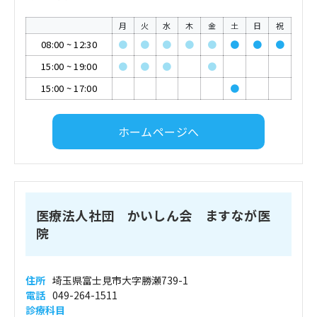
月
火
水
木
金
土
日
祝
08:00
~
12:30
●
●
●
●
●
●
●
●
15:00
~
19:00
●
●
●
●
15:00
~
17:00
●
ホームページへ
医療法人社団 かいしん会 ますなが医
院
住所
埼玉県富士見市大字勝瀬739-1
電話
049-264-1511
診療科目