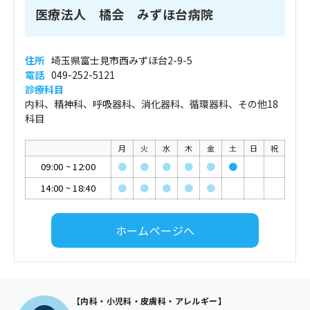
医療法人 橘会 みずほ台病院
住所
埼玉県富士見市西みずほ台2-9-5
電話
049-252-5121
診療科目
内科、精神科、呼吸器科、消化器科、循環器科、その他18
科目
月
火
水
木
金
土
日
祝
09:00
~
12:00
●
●
●
●
●
●
14:00
~
18:40
●
●
●
●
●
ホームページへ
【内科・小児科・皮膚科・アレルギー】