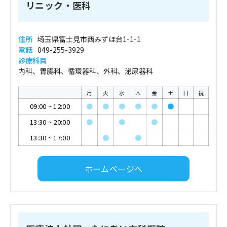
リニック・医科
住所
埼玉県富士見市西みずほ台1-1-1
電話
049-255-3929
診療科目
内科、胃腸科、循環器科、外科、泌尿器科
月
火
水
木
金
土
日
祝
09:00
~
12:00
●
●
●
●
●
●
13:30
~
20:00
●
●
●
13:30
~
17:00
●
●
ホームページへ