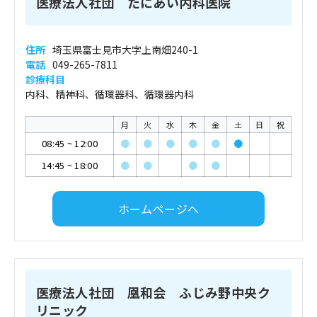
医療法人社団 たにあい内科医院
住所
埼玉県富士見市大字上南畑240-1
電話
049-265-7811
診療科目
内科、精神科、循環器科、循環器内科
月
火
水
木
金
土
日
祝
08:45
~
12:00
●
●
●
●
●
●
14:45
~
18:00
●
●
●
●
ホームページへ
医療法人社団 凰和会 ふじみ野中央ク
リニック