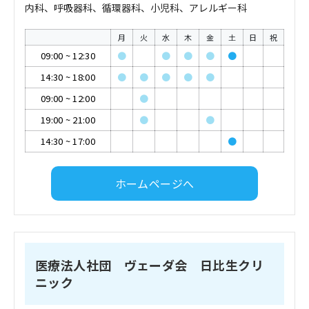
内科、呼吸器科、循環器科、小児科、アレルギー科
月
火
水
木
金
土
日
祝
09:00
~
12:30
●
●
●
●
●
14:30
~
18:00
●
●
●
●
●
09:00
~
12:00
●
19:00
~
21:00
●
●
14:30
~
17:00
●
ホームページへ
医療法人社団 ヴェーダ会 日比生クリ
ニック