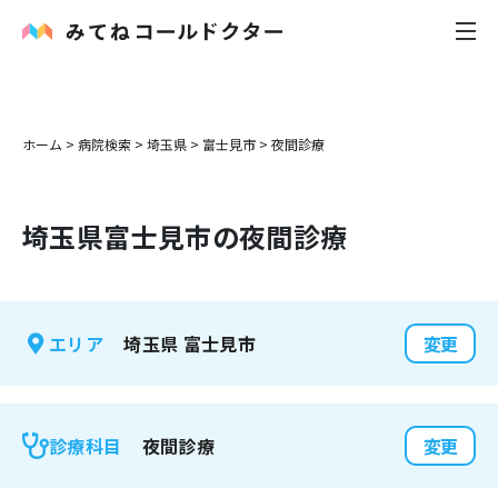
内科
ホーム
>
病院検索
>
埼玉県
>
富士見市
>
夜間診療
小児科
埼玉県
富士見市
の夜間診療
花粉症
皮膚科
埼玉県
富士見市
エリア
変更
感染症
お役立ち記事
夜間診療
診療科目
変更
お知らせ