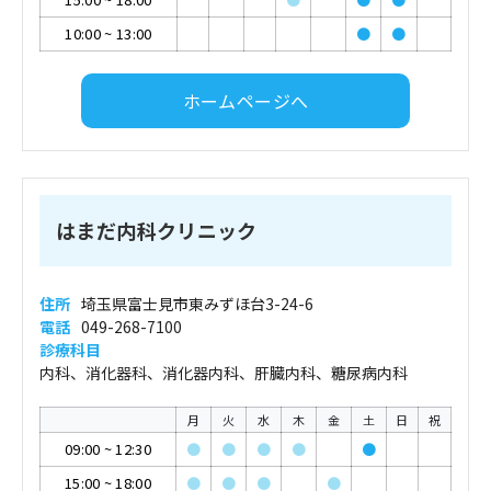
10:00
~
13:00
●
●
ホームページへ
はまだ内科クリニック
住所
埼玉県富士見市東みずほ台3-24-6
電話
049-268-7100
診療科目
内科、消化器科、消化器内科、肝臓内科、糖尿病内科
月
火
水
木
金
土
日
祝
09:00
~
12:30
●
●
●
●
●
15:00
~
18:00
●
●
●
●