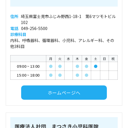
住所
埼玉県富士見市ふじみ野西1-18-1 第6マツモトビル
102
電話
049-256-5500
診療科目
内科、呼吸器科、循環器科、小児科、アレルギー科、その
他3科目
月
火
水
木
金
土
日
祝
09:00
~
13:00
●
●
●
●
●
15:00
~
18:00
●
●
●
●
ホームページへ
医療法人社団 まつさき小児科医院