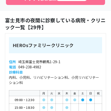
富士見市
の夜間に診察している病院・クリニ
ック一覧【
29
件】
HEROsファミリークリニック
住所
埼玉県富士見市鶴馬1-29-1
電話
049-238-4982
診療科目
内科、小児科、リハビリテーション科、小児リハビリテー
ション科
月
火
水
木
金
土
日
祝
09:00
~
12:30
●
●
●
●
●
●
15:00
~
18:30
●
●
●