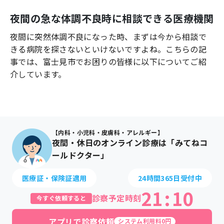
よくあるご質問
夜間の急な体調不良時に相談できる医療機関
夜間に突然体調不良になった時、まずは今から相談で
きる病院を探さないといけないですよね。こちらの記
事では、
富士見市
でお困りの皆様に以下についてご紹
介しています。
【内科・小児科・皮膚科・アレルギー】
夜間・休日のオンライン診療は「みてねコ
ールドクター」
医療証・保険証適用
24時間365日受付中
21
:
10
診察予定時刻
今すぐ依頼すると
アプリで診察依頼
システム利用料0円