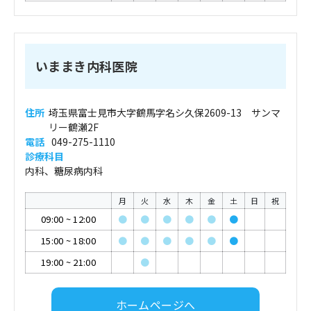
いままき内科医院
住所
埼玉県富士見市大字鶴馬字名シ久保2609-13 サンマ
リー鶴瀬2F
電話
049-275-1110
診療科目
内科、糖尿病内科
月
火
水
木
金
土
日
祝
09:00
~
12:00
●
●
●
●
●
●
15:00
~
18:00
●
●
●
●
●
●
19:00
~
21:00
●
ホームページへ