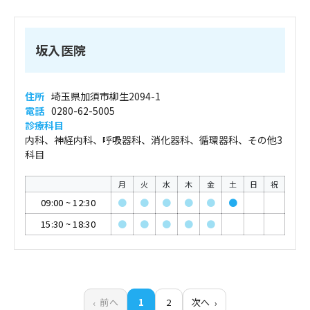
坂入医院
住所
埼玉県加須市柳生2094-1
電話
0280-62-5005
診療科目
内科、神経内科、呼吸器科、消化器科、循環器科、その他3
科目
月
火
水
木
金
土
日
祝
09:00
~
12:30
●
●
●
●
●
●
15:30
~
18:30
●
●
●
●
●
前へ
1
2
次へ