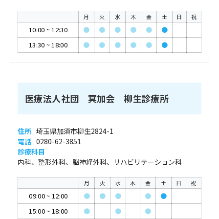
月
火
水
木
金
土
日
祝
10:00
~
12:30
●
●
●
●
●
●
13:30
~
18:00
●
●
●
●
●
●
医療法人社団 冥加会 柳生診療所
住所
埼玉県加須市柳生2824-1
電話
0280-62-3851
診療科目
内科、整形外科、脳神経外科、リハビリテーション科
月
火
水
木
金
土
日
祝
09:00
~
12:00
●
●
●
●
●
15:00
~
18:00
●
●
●