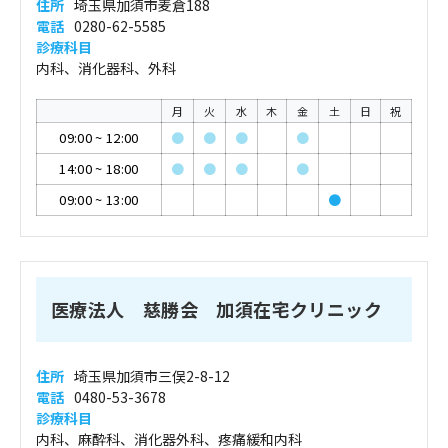
住所
埼玉県加須市麦倉188
電話
0280-62-5585
診療科目
内科、消化器科、外科
月
火
水
木
金
土
日
祝
09:00
~
12:00
●
●
●
●
14:00
~
18:00
●
●
●
●
09:00
~
13:00
●
医療法人 慈勝会 加須在宅クリニック
住所
埼玉県加須市三俣2-8-12
電話
0480-53-3678
診療科目
内科、麻酔科、消化器外科、疼痛緩和内科