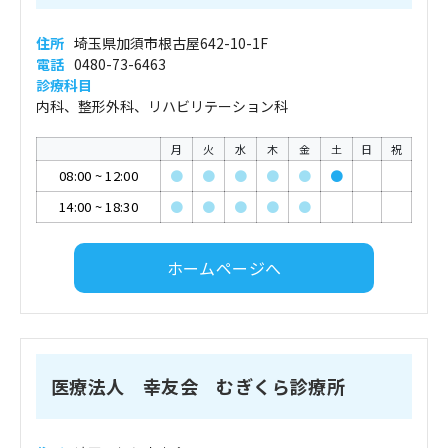
住所
埼玉県加須市根古屋642-10-1F
電話
0480-73-6463
診療科目
内科、整形外科、リハビリテーション科
月
火
水
木
金
土
日
祝
08:00
~
12:00
●
●
●
●
●
●
14:00
~
18:30
●
●
●
●
●
ホームページへ
医療法人 幸友会 むぎくら診療所