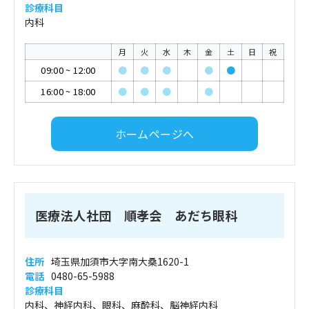
診療科目
内科
月
火
水
木
金
土
日
祝
09:00
~
12:00
●
●
●
●
●
16:00
~
18:00
●
●
●
●
ホームページへ
医療法人社団 順孝会 あだち眼科
住所
埼玉県加須市大字南大桑1620-1
電話
0480-65-5988
診療科目
内科、神経内科、眼科、麻酔科、脳神経内科