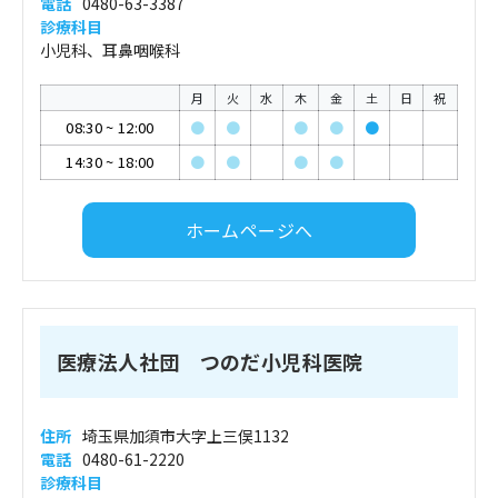
電話
0480-63-3387
診療科目
小児科、耳鼻咽喉科
月
火
水
木
金
土
日
祝
08:30
~
12:00
●
●
●
●
●
14:30
~
18:00
●
●
●
●
ホームページへ
医療法人社団 つのだ小児科医院
住所
埼玉県加須市大字上三俣1132
電話
0480-61-2220
診療科目