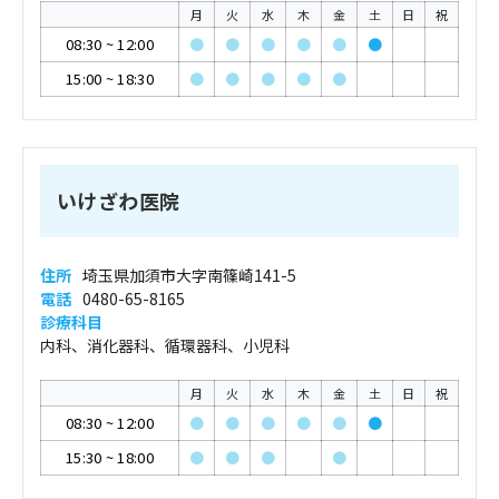
月
火
水
木
金
土
日
祝
08:30
~
12:00
●
●
●
●
●
●
15:00
~
18:30
●
●
●
●
●
いけざわ医院
住所
埼玉県加須市大字南篠崎141-5
電話
0480-65-8165
診療科目
内科、消化器科、循環器科、小児科
月
火
水
木
金
土
日
祝
08:30
~
12:00
●
●
●
●
●
●
15:30
~
18:00
●
●
●
●