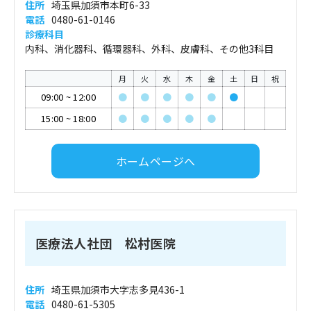
住所
埼玉県加須市本町6-33
電話
0480-61-0146
診療科目
内科、消化器科、循環器科、外科、皮膚科、その他3科目
月
火
水
木
金
土
日
祝
09:00
~
12:00
●
●
●
●
●
●
15:00
~
18:00
●
●
●
●
●
ホームページへ
医療法人社団 松村医院
住所
埼玉県加須市大字志多見436-1
電話
0480-61-5305