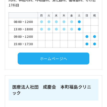
内科、神経内科、呼吸器科、消化器科、循環器科、その他
17科目
月
火
水
木
金
土
日
祝
08:00
~
12:00
●
●
●
●
●
●
13:00
~
18:00
●
●
●
●
●
●
09:00
~
12:00
●
●
15:00
~
17:30
●
●
ホームページへ
医療法人社団 成慶会 本町福島クリニ
ック