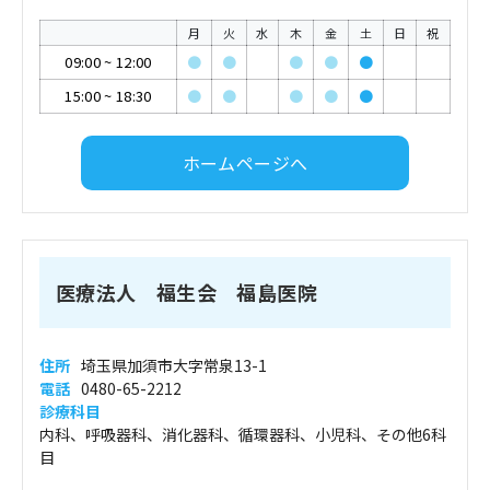
月
火
水
木
金
土
日
祝
09:00
~
12:00
●
●
●
●
●
15:00
~
18:30
●
●
●
●
●
ホームページへ
医療法人 福生会 福島医院
住所
埼玉県加須市大字常泉13-1
電話
0480-65-2212
診療科目
内科、呼吸器科、消化器科、循環器科、小児科、その他6科
目