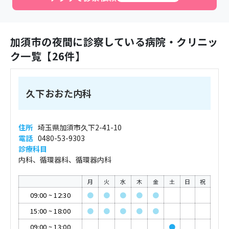
加須市
の夜間に診察している病院・クリニッ
ク一覧【
26
件】
久下おおた内科
住所
埼玉県加須市久下2-41-10
電話
0480-53-9303
診療科目
内科、循環器科、循環器内科
月
火
水
木
金
土
日
祝
09:00
~
12:30
●
●
●
●
●
15:00
~
18:00
●
●
●
●
●
09:00
~
13:00
●