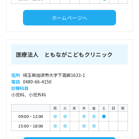
ホームページへ
医療法人 ともながこどもクリニック
住所
埼玉県加須市大字下高柳1633-1
電話
0480-66-4150
診療科目
小児科、小児外科
月
火
水
木
金
土
日
祝
09:00
~
12:00
●
●
●
●
●
15:00
~
18:00
●
●
●
●