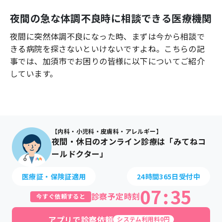
よくあるご質問
夜間の急な体調不良時に相談できる医療機関
夜間に突然体調不良になった時、まずは今から相談で
きる病院を探さないといけないですよね。こちらの記
事では、
加須市
でお困りの皆様に以下についてご紹介
しています。
【内科・小児科・皮膚科・アレルギー】
夜間・休日のオンライン診療は「みてねコ
ールドクター」
医療証・保険証適用
24時間365日受付中
07
:
35
診察予定時刻
今すぐ依頼すると
アプリで診察依頼
システム利用料0円