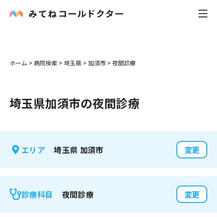
内科
ホーム
>
病院検索
>
埼玉県
>
加須市
>
夜間診療
小児科
埼玉県
加須市
の夜間診療
花粉症
皮膚科
埼玉県
加須市
エリア
変更
感染症
お役立ち記事
夜間診療
診療科目
変更
お知らせ